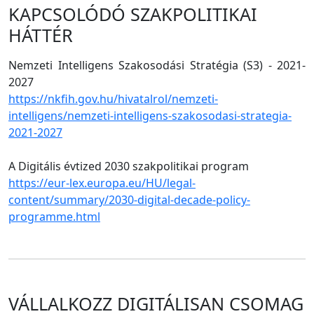
KAPCSOLÓDÓ SZAKPOLITIKAI
HÁTTÉR
Nemzeti Intelligens Szakosodási Stratégia (S3) - 2021-
2027
https://nkfih.gov.hu/hivatalrol/nemzeti-
intelligens/nemzeti-intelligens-szakosodasi-strategia-
2021-2027
A Digitális évtized 2030 szakpolitikai program
https://eur-lex.europa.eu/HU/legal-
content/summary/2030-digital-decade-policy-
programme.html
VÁLLALKOZZ DIGITÁLISAN CSOMAG