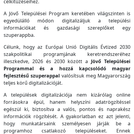
célkitűzéseihez.
A Jövő Települései Program keretében világszinten is
egyedülálló módon digitalizáljuk a települési
információkat és gazdasági szereplőket egy
szuperappba.
Célunk, hogy az Európai Unió Digitális Évtized 2030
szakpolitikai programjának keretrendszeréhez
illeszkedve, 2026 és 2030 között a
Jövő Települései
Programmal és a hozzá kapcsolódó magyar
fejlesztésű szuperappal
valósítsuk meg Magyarország
teljes körű digitalizációját.
A települések digitalizációja nem kizárólag online
forrásokra épül, hanem helyszíni adatrögzítéssel
egészül ki, biztosítva a valós, pontos és naprakész
információk rögzítését. A gyakorlatban ez azt jelenti,
hogy munkatársaink személyesen járják be a
programhoz csatlakozó településeket. Ennek