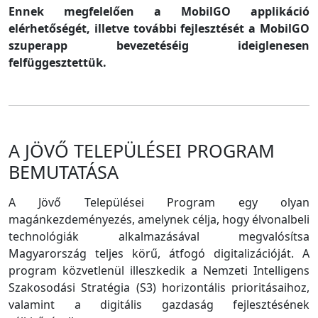
Ennek megfelelően a MobilGO applikáció
elérhetőségét, illetve további fejlesztését a MobilGO
szuperapp bevezetéséig ideiglenesen
felfüggesztettük.
A JÖVŐ TELEPÜLÉSEI PROGRAM
BEMUTATÁSA
A Jövő Települései Program egy olyan
magánkezdeményezés, amelynek célja, hogy élvonalbeli
technológiák alkalmazásával megvalósítsa
Magyarország teljes körű, átfogó digitalizációját. A
program közvetlenül illeszkedik a Nemzeti Intelligens
Szakosodási Stratégia (S3) horizontális prioritásaihoz,
valamint a digitális gazdaság fejlesztésének