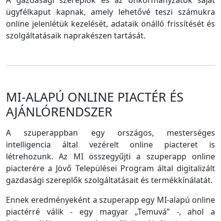
A gazdasági szereplők és az önkormányzatok saját
ügyfélkaput kapnak, amely lehetővé teszi számukra
online jelenlétük kezelését, adataik önálló frissítését és
szolgáltatásaik naprakészen tartását.
MI-ALAPÚ ONLINE PIACTÉR ÉS
AJÁNLÓRENDSZER
A szuperappban egy országos, mesterséges
intelligencia által vezérelt online piacteret is
létrehozunk. Az MI összegyűjti a szuperapp online
piacterére a Jövő Települései Program által digitalizált
gazdasági szereplők szolgáltatásait és termékkínálatát.
Ennek eredményeként a szuperapp egy MI-alapú online
piactérré válik - egy magyar „Temuvá” -, ahol a