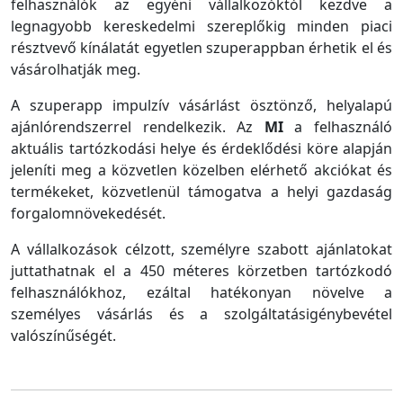
felhasználók az egyéni vállalkozóktól kezdve a
legnagyobb kereskedelmi szereplőkig minden piaci
résztvevő kínálatát egyetlen szuperappban érhetik el és
vásárolhatják meg.
A szuperapp impulzív vásárlást ösztönző, helyalapú
ajánlórendszerrel rendelkezik. Az
MI
a felhasználó
aktuális tartózkodási helye és érdeklődési köre alapján
jeleníti meg a közvetlen közelben elérhető akciókat és
termékeket, közvetlenül támogatva a helyi gazdaság
forgalomnövekedését.
A vállalkozások célzott, személyre szabott ajánlatokat
juttathatnak el a 450 méteres körzetben tartózkodó
felhasználókhoz, ezáltal hatékonyan növelve a
személyes vásárlás és a szolgáltatásigénybevétel
valószínűségét.