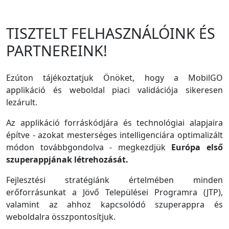
TISZTELT FELHASZNÁLÓINK ÉS
PARTNEREINK!
Ezúton tájékoztatjuk Önöket, hogy a MobilGO
applikáció és weboldal piaci validációja sikeresen
lezárult.
Az applikáció forráskódjára és technológiai alapjaira
építve - azokat mesterséges intelligenciára optimalizált
módon továbbgondolva - megkezdjük
Európa első
szuperappjának létrehozását.
Fejlesztési stratégiánk értelmében minden
erőforrásunkat a Jövő Települései Programra (JTP),
valamint az ahhoz kapcsolódó szuperappra és
weboldalra összpontosítjuk.