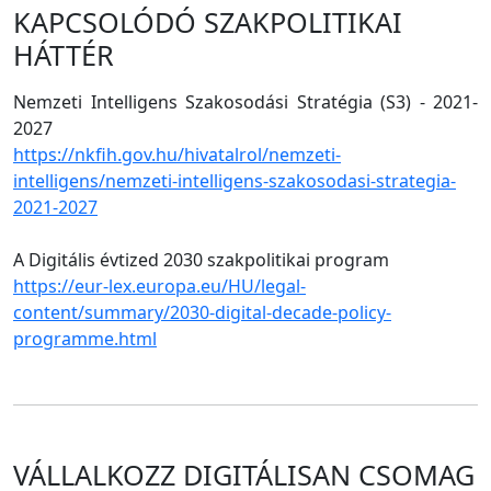
KAPCSOLÓDÓ SZAKPOLITIKAI
HÁTTÉR
Nemzeti Intelligens Szakosodási Stratégia (S3) - 2021-
2027
https://nkfih.gov.hu/hivatalrol/nemzeti-
intelligens/nemzeti-intelligens-szakosodasi-strategia-
2021-2027
A Digitális évtized 2030 szakpolitikai program
https://eur-lex.europa.eu/HU/legal-
content/summary/2030-digital-decade-policy-
programme.html
VÁLLALKOZZ DIGITÁLISAN CSOMAG