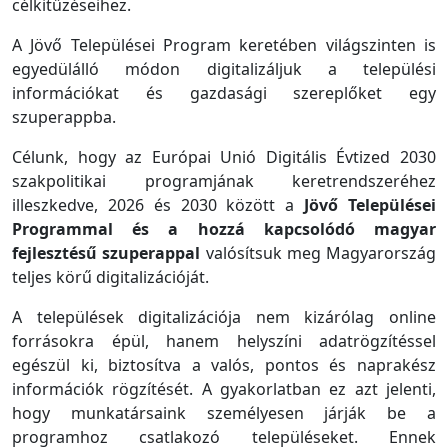
célkitűzéseihez.
A Jövő Települései Program keretében világszinten is
egyedülálló módon digitalizáljuk a települési
információkat és gazdasági szereplőket egy
szuperappba.
Célunk, hogy az Európai Unió Digitális Évtized 2030
szakpolitikai programjának keretrendszeréhez
illeszkedve, 2026 és 2030 között a
Jövő Települései
Programmal és a hozzá kapcsolódó magyar
fejlesztésű szuperappal
valósítsuk meg Magyarország
teljes körű digitalizációját.
A települések digitalizációja nem kizárólag online
forrásokra épül, hanem helyszíni adatrögzítéssel
egészül ki, biztosítva a valós, pontos és naprakész
információk rögzítését. A gyakorlatban ez azt jelenti,
hogy munkatársaink személyesen járják be a
programhoz csatlakozó településeket. Ennek