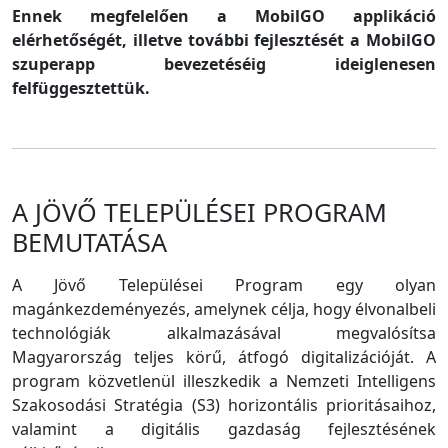
Ennek megfelelően a MobilGO applikáció
elérhetőségét, illetve további fejlesztését a MobilGO
szuperapp bevezetéséig ideiglenesen
felfüggesztettük.
A JÖVŐ TELEPÜLÉSEI PROGRAM
BEMUTATÁSA
A Jövő Települései Program egy olyan
magánkezdeményezés, amelynek célja, hogy élvonalbeli
technológiák alkalmazásával megvalósítsa
Magyarország teljes körű, átfogó digitalizációját. A
program közvetlenül illeszkedik a Nemzeti Intelligens
Szakosodási Stratégia (S3) horizontális prioritásaihoz,
valamint a digitális gazdaság fejlesztésének