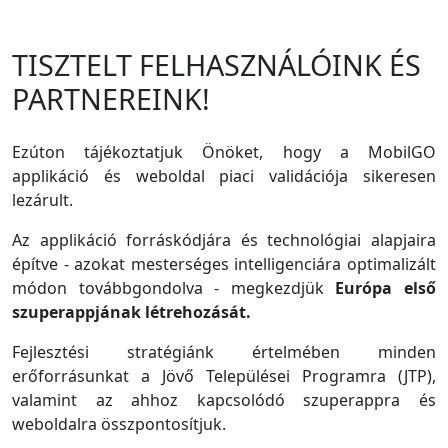
TISZTELT FELHASZNÁLÓINK ÉS
PARTNEREINK!
Ezúton tájékoztatjuk Önöket, hogy a MobilGO
applikáció és weboldal piaci validációja sikeresen
lezárult.
Az applikáció forráskódjára és technológiai alapjaira
építve - azokat mesterséges intelligenciára optimalizált
módon továbbgondolva - megkezdjük
Európa első
szuperappjának létrehozását.
Fejlesztési stratégiánk értelmében minden
erőforrásunkat a Jövő Települései Programra (JTP),
valamint az ahhoz kapcsolódó szuperappra és
weboldalra összpontosítjuk.