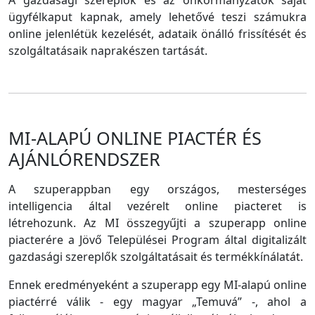
A gazdasági szereplők és az önkormányzatok saját
ügyfélkaput kapnak, amely lehetővé teszi számukra
online jelenlétük kezelését, adataik önálló frissítését és
szolgáltatásaik naprakészen tartását.
MI-ALAPÚ ONLINE PIACTÉR ÉS
AJÁNLÓRENDSZER
A szuperappban egy országos, mesterséges
intelligencia által vezérelt online piacteret is
létrehozunk. Az MI összegyűjti a szuperapp online
piacterére a Jövő Települései Program által digitalizált
gazdasági szereplők szolgáltatásait és termékkínálatát.
Ennek eredményeként a szuperapp egy MI-alapú online
piactérré válik - egy magyar „Temuvá” -, ahol a