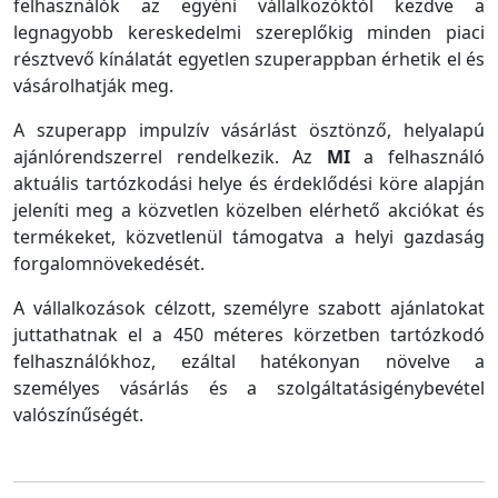
felhasználók az egyéni vállalkozóktól kezdve a
legnagyobb kereskedelmi szereplőkig minden piaci
résztvevő kínálatát egyetlen szuperappban érhetik el és
vásárolhatják meg.
A szuperapp impulzív vásárlást ösztönző, helyalapú
ajánlórendszerrel rendelkezik. Az
MI
a felhasználó
aktuális tartózkodási helye és érdeklődési köre alapján
jeleníti meg a közvetlen közelben elérhető akciókat és
termékeket, közvetlenül támogatva a helyi gazdaság
forgalomnövekedését.
A vállalkozások célzott, személyre szabott ajánlatokat
juttathatnak el a 450 méteres körzetben tartózkodó
felhasználókhoz, ezáltal hatékonyan növelve a
személyes vásárlás és a szolgáltatásigénybevétel
valószínűségét.