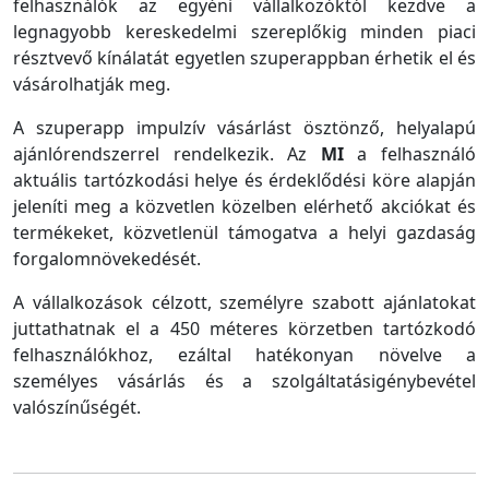
felhasználók az egyéni vállalkozóktól kezdve a
legnagyobb kereskedelmi szereplőkig minden piaci
résztvevő kínálatát egyetlen szuperappban érhetik el és
vásárolhatják meg.
A szuperapp impulzív vásárlást ösztönző, helyalapú
ajánlórendszerrel rendelkezik. Az
MI
a felhasználó
aktuális tartózkodási helye és érdeklődési köre alapján
jeleníti meg a közvetlen közelben elérhető akciókat és
termékeket, közvetlenül támogatva a helyi gazdaság
forgalomnövekedését.
A vállalkozások célzott, személyre szabott ajánlatokat
juttathatnak el a 450 méteres körzetben tartózkodó
felhasználókhoz, ezáltal hatékonyan növelve a
személyes vásárlás és a szolgáltatásigénybevétel
valószínűségét.