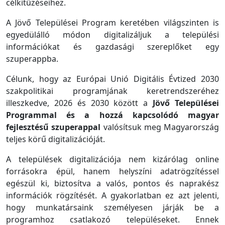
célkitűzéseihez.
A Jövő Települései Program keretében világszinten is
egyedülálló módon digitalizáljuk a települési
információkat és gazdasági szereplőket egy
szuperappba.
Célunk, hogy az Európai Unió Digitális Évtized 2030
szakpolitikai programjának keretrendszeréhez
illeszkedve, 2026 és 2030 között a
Jövő Települései
Programmal és a hozzá kapcsolódó magyar
fejlesztésű szuperappal
valósítsuk meg Magyarország
teljes körű digitalizációját.
A települések digitalizációja nem kizárólag online
forrásokra épül, hanem helyszíni adatrögzítéssel
egészül ki, biztosítva a valós, pontos és naprakész
információk rögzítését. A gyakorlatban ez azt jelenti,
hogy munkatársaink személyesen járják be a
programhoz csatlakozó településeket. Ennek