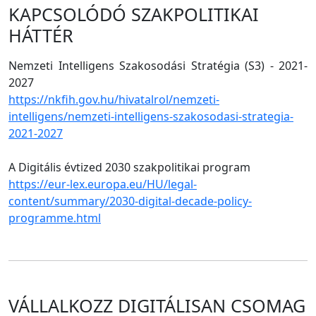
KAPCSOLÓDÓ SZAKPOLITIKAI
HÁTTÉR
Nemzeti Intelligens Szakosodási Stratégia (S3) - 2021-
2027
https://nkfih.gov.hu/hivatalrol/nemzeti-
intelligens/nemzeti-intelligens-szakosodasi-strategia-
2021-2027
A Digitális évtized 2030 szakpolitikai program
https://eur-lex.europa.eu/HU/legal-
content/summary/2030-digital-decade-policy-
programme.html
VÁLLALKOZZ DIGITÁLISAN CSOMAG