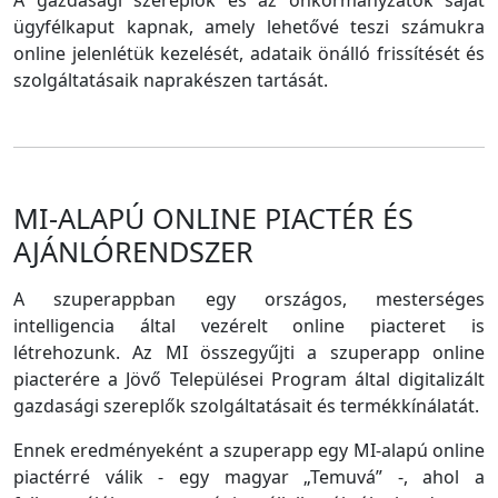
A gazdasági szereplők és az önkormányzatok saját
ügyfélkaput kapnak, amely lehetővé teszi számukra
online jelenlétük kezelését, adataik önálló frissítését és
szolgáltatásaik naprakészen tartását.
MI-ALAPÚ ONLINE PIACTÉR ÉS
AJÁNLÓRENDSZER
A szuperappban egy országos, mesterséges
intelligencia által vezérelt online piacteret is
létrehozunk. Az MI összegyűjti a szuperapp online
piacterére a Jövő Települései Program által digitalizált
gazdasági szereplők szolgáltatásait és termékkínálatát.
Ennek eredményeként a szuperapp egy MI-alapú online
piactérré válik - egy magyar „Temuvá” -, ahol a