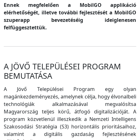
Ennek megfelelően a MobilGO applikáció
elérhetőségét, illetve további fejlesztését a MobilGO
szuperapp bevezetéséig ideiglenesen
felfüggesztettük.
A JÖVŐ TELEPÜLÉSEI PROGRAM
BEMUTATÁSA
A Jövő Települései Program egy olyan
magánkezdeményezés, amelynek célja, hogy élvonalbeli
technológiák alkalmazásával megvalósítsa
Magyarország teljes körű, átfogó digitalizációját. A
program közvetlenül illeszkedik a Nemzeti Intelligens
Szakosodási Stratégia (S3) horizontális prioritásaihoz,
valamint a digitális gazdaság fejlesztésének