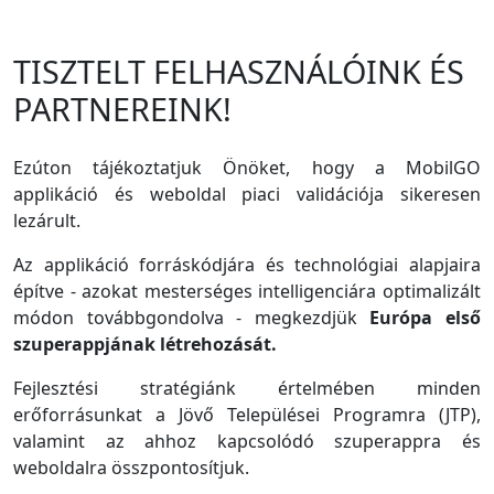
TISZTELT FELHASZNÁLÓINK ÉS
PARTNEREINK!
Ezúton tájékoztatjuk Önöket, hogy a MobilGO
applikáció és weboldal piaci validációja sikeresen
lezárult.
Az applikáció forráskódjára és technológiai alapjaira
építve - azokat mesterséges intelligenciára optimalizált
módon továbbgondolva - megkezdjük
Európa első
szuperappjának létrehozását.
Fejlesztési stratégiánk értelmében minden
erőforrásunkat a Jövő Települései Programra (JTP),
valamint az ahhoz kapcsolódó szuperappra és
weboldalra összpontosítjuk.