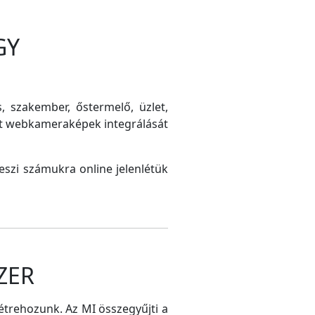
GY
s, szakember, őstermelő, üzlet,
int webkameraképek integrálását
szi számukra online jelenlétük
ZER
létrehozunk. Az MI összegyűjti a