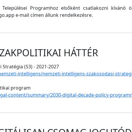
ő Települései Programhoz elsőként csatlakozni kívánó
o.app e-mail címen állunk rendelkezésre.
ZAKPOLITIKAI HÁTTÉR
 Stratégia (S3) - 2021-2027
/nemzeti-intelligens/nemzeti-intelligens-szakosodasi-strate
itikai program
legal-content/summary/2030-digital-decade-policy-program