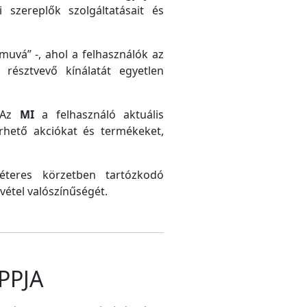
 szereplők szolgáltatásait és
uvá” -, ahol a felhasználók az
résztvevő kínálatát egyetlen
. Az
MI
a felhasználó aktuális
érhető akciókat és termékeket,
méteres körzetben tartózkodó
vétel valószínűségét.
PPJA