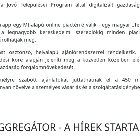
a Jövő Települései Program által digitalizált gazdasági
pp egy MI-alapú online piactérré válik - egy magyar „Tem
e a legnagyobb kereskedelmi szereplőkig minden piaci 
árolhatják meg.
st ösztönző, helyalapú ajánlórendszerrel rendelkezik
dési köre alapján jeleníti meg a közvetlen közelben el
 gazdaság forgalomnövekedését.
emélyre szabott ajánlatokat juttathatnak el a 450 
nyan növelve a személyes vásárlás és a szolgáltatásigénybe
GGREGÁTOR - A HÍREK STARTA