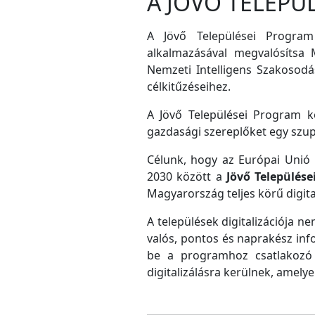
A JÖVŐ TELEPÜ
A Jövő Települései Program
alkalmazásával megvalósítsa M
Nemzeti Intelligens Szakosodás
célkitűzéseihez.
A Jövő Települései Program ke
gazdasági szereplőket egy szu
Célunk, hogy az Európai Unió D
2030 között a
Jövő Település
Magyarország teljes körű digital
A települések digitalizációja ne
valós, pontos és naprakész inf
be a programhoz csatlakozó 
digitalizálásra kerülnek, amely