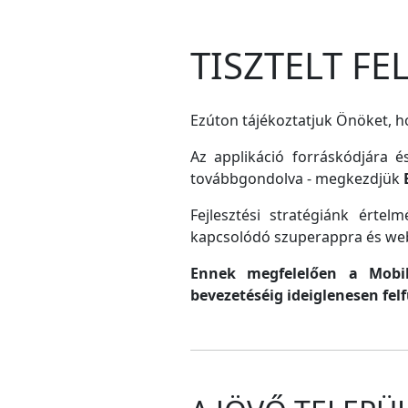
TISZTELT F
Ezúton tájékoztatjuk Önöket, ho
Az applikáció forráskódjára é
továbbgondolva - megkezdjük
Fejlesztési stratégiánk érte
kapcsolódó szuperappra és web
Ennek megfelelően a MobilG
bevezetéséig ideiglenesen fel