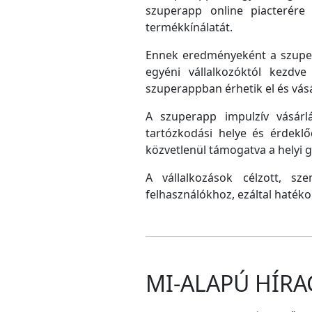
szuperapp online piacterére 
termékkínálatát.
Ennek eredményeként a szupera
egyéni vállalkozóktól kezdv
szuperappban érhetik el és vás
A szuperapp impulzív vásárlá
tartózkodási helye és érdeklő
közvetlenül támogatva a helyi
A vállalkozások célzott, sz
felhasználókhoz, ezáltal hatéko
MI-ALAPÚ HÍRA