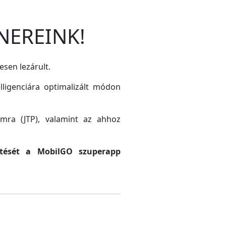
NEREINK!
esen lezárult.
lligenciára optimalizált módon
amra (JTP), valamint az ahhoz
sztését a MobilGO szuperapp