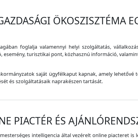
 GAZDASÁGI ÖKOSZISZTÉMA E
magában foglalja valamennyi helyi szolgáltatás, vállalkozá
ó, esemény, turisztikai pont, közhasznú információ, valam
nkormányzatok saját ügyfélkaput kapnak, amely lehetővé te
tését és szolgáltatásaik naprakészen tartását.
NE PIACTÉR ÉS AJÁNLÓRENDS
sterséges intelligencia által vezérelt online piacteret is 