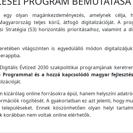
LÉSEI PROGRAM BEMUTATÁSA
 egy olyan magánkezdeményezés, amelynek célja, ho
agyarország teljes körű, átfogó digitalizációját. A pro
i Stratégia (S3) horizontális prioritásaihoz, valamint a di
retében világszinten is egyedülálló módon digitalizáljuk
perappba.
igitális Évtized 2030 szakpolitikai programjának keretre
ei Programmal és a hozzá kapcsolódó magyar fejleszté
izációját.
m kizárólag online forrásokra épül, hanem helyszíni adatrög
ormációk rögzítését. A gyakorlatban ez azt jelenti, hogy m
településeket. Ennek köszönhetően olyan helyi tartalm
ek korábban nem voltak online elérhetők.