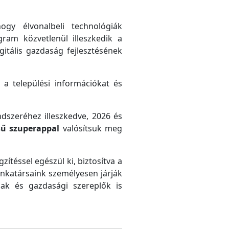
gy élvonalbeli technológiák
gram közvetlenül illeszkedik a
gitális gazdaság fejlesztésének
 a települési információkat és
ndszeréhez illeszkedve, 2026 és
sű szuperappal
valósítsuk meg
zítéssel egészül ki, biztosítva a
unkatársaink személyesen járják
ak és gazdasági szereplők is