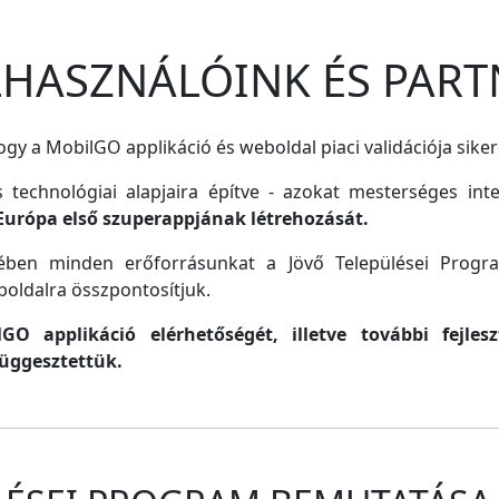
ELHASZNÁLÓINK ÉS PART
gy a MobilGO applikáció és weboldal piaci validációja siker
s technológiai alapjaira építve - azokat mesterséges inte
Európa első szuperappjának létrehozását.
lmében minden erőforrásunkat a Jövő Települései Progr
oldalra összpontosítjuk.
O applikáció elérhetőségét, illetve további fejle
függesztettük.