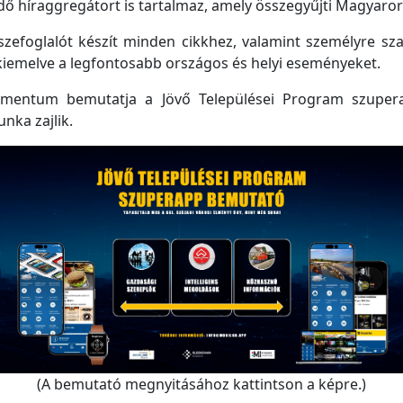
 híraggregátort is tartalmaz, amely összegyűjti Magyarorsz
efoglalót készít minden cikkhez, valamint személyre szabo
kiemelve a legfontosabb országos és helyi eseményeket.
mentum bemutatja a Jövő Települései Program szupera
unka zajlik.
(A bemutató megnyitásához kattintson a képre.)