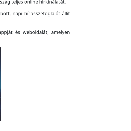
ág teljes online hírkínálatát.
tt, napi hírösszefoglalót állít
ppját és weboldalát, amelyen