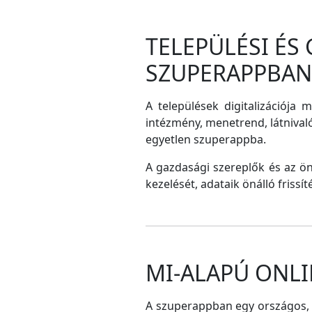
TELEPÜLÉSI ÉS
SZUPERAPPBAN
A települések digitalizációja 
intézmény, menetrend, látnival
egyetlen szuperappba.
A gazdasági szereplők és az ö
kezelését, adataik önálló frissí
MI-ALAPÚ ONLI
A szuperappban egy országos, me