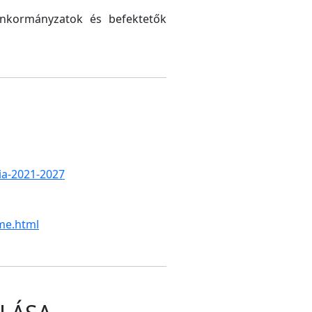
 önkormányzatok és befektetők
gia-2021-2027
me.html