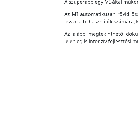
A szuperapp egy MI-által működő
Az MI automatikusan rövid össz
össze a felhasználók számára, 
Az alább megtekinthető doku
jelenleg is intenzív fejlesztési m