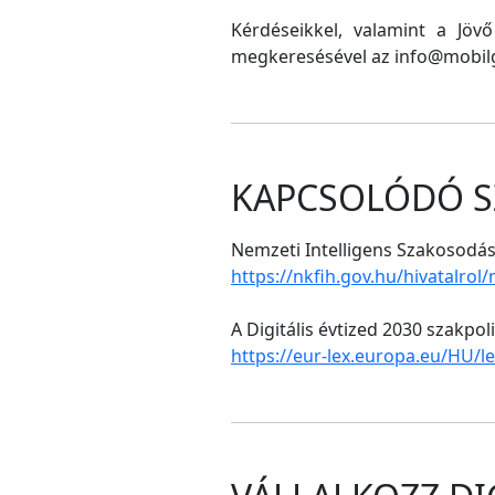
Kérdéseikkel, valamint a Jöv
megkeresésével az info@mobilg
KAPCSOLÓDÓ S
Nemzeti Intelligens Szakosodási
https://nkfih.gov.hu/hivatalrol
A Digitális évtized 2030 szakpol
https://eur-lex.europa.eu/HU/