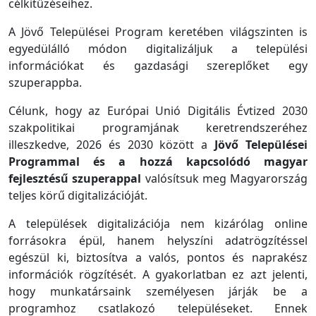
célkitűzéseihez.
A Jövő Települései Program keretében világszinten is
egyedülálló módon digitalizáljuk a települési
információkat és gazdasági szereplőket egy
szuperappba.
Célunk, hogy az Európai Unió Digitális Évtized 2030
szakpolitikai programjának keretrendszeréhez
illeszkedve, 2026 és 2030 között a
Jövő Települései
Programmal és a hozzá kapcsolódó magyar
fejlesztésű szuperappal
valósítsuk meg Magyarország
teljes körű digitalizációját.
A települések digitalizációja nem kizárólag online
forrásokra épül, hanem helyszíni adatrögzítéssel
egészül ki, biztosítva a valós, pontos és naprakész
információk rögzítését. A gyakorlatban ez azt jelenti,
hogy munkatársaink személyesen járják be a
programhoz csatlakozó településeket. Ennek