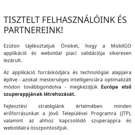
TISZTELT FELHASZNÁLÓINK ÉS
PARTNEREINK!
Ezúton tájékoztatjuk Önöket, hogy a MobilGO
applikáció és weboldal piaci validációja sikeresen
lezárult.
Az applikáció forráskódjára és technológiai alapjaira
építve - azokat mesterséges intelligenciára optimalizált
módon továbbgondolva - megkezdjük
Európa első
szuperappjának létrehozását.
Fejlesztési stratégiánk értelmében minden
erőforrásunkat a Jövő Települései Programra (JTP),
valamint az ahhoz kapcsolódó szuperappra és
weboldalra összpontosítjuk.