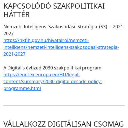
KAPCSOLÓDÓ SZAKPOLITIKAI
HÁTTÉR
Nemzeti Intelligens Szakosodási Stratégia (S3) - 2021-
2027
https://nkfih.gov.hu/hivatalrol/nemzeti-
intelligens/nemzeti-intelligens-szakosodasi-strategia-
2021-2027
A Digitális évtized 2030 szakpolitikai program
https://eur-lex.europa.eu/HU/legal-
content/summary/2030-digital-decade-policy-
programme.html
VÁLLALKOZZ DIGITÁLISAN CSOMAG