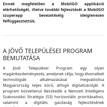
Ennek megfelelően a MobilGO applikáció
elérhetőségét, illetve további fejlesztését a MobilGO
szuperapp bevezetéséig ideiglenesen
felfüggesztettük.
A JÖVŐ TELEPÜLÉSEI PROGRAM
BEMUTATÁSA
A Jövő Települései Program egy olyan
magánkezdeményezés, amelynek célja, hogy élvonalbeli
technológiák alkalmazásával megvalósítsa
Magyarország teljes körű, átfogó digitalizációját. A
program közvetlenül illeszkedik a Nemzeti Intelligens
Szakosodási Stratégia (S3) horizontális prioritásaihoz,
valamint a digitális gazdaság fejlesztésének