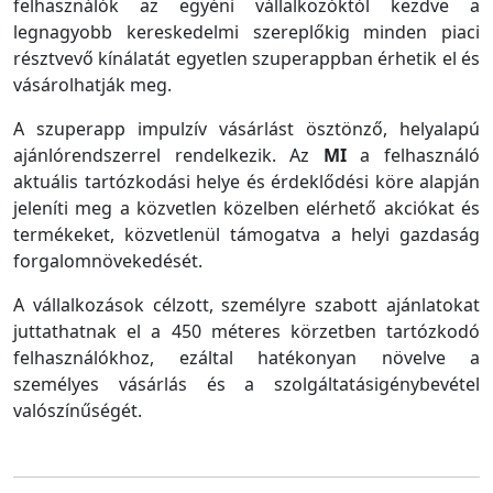
felhasználók az egyéni vállalkozóktól kezdve a
legnagyobb kereskedelmi szereplőkig minden piaci
résztvevő kínálatát egyetlen szuperappban érhetik el és
vásárolhatják meg.
A szuperapp impulzív vásárlást ösztönző, helyalapú
ajánlórendszerrel rendelkezik. Az
MI
a felhasználó
aktuális tartózkodási helye és érdeklődési köre alapján
jeleníti meg a közvetlen közelben elérhető akciókat és
termékeket, közvetlenül támogatva a helyi gazdaság
forgalomnövekedését.
A vállalkozások célzott, személyre szabott ajánlatokat
juttathatnak el a 450 méteres körzetben tartózkodó
felhasználókhoz, ezáltal hatékonyan növelve a
személyes vásárlás és a szolgáltatásigénybevétel
valószínűségét.