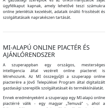
A gazdasági szereplők és az önkormányzatok saját
ügyfélkaput kapnak, amely lehetővé teszi számukra
online jelenlétük kezelését, adataik önálló frissítését és
szolgáltatásaik naprakészen tartását.
MI-ALAPÚ ONLINE PIACTÉR ÉS
AJÁNLÓRENDSZER
A szuperappban egy országos, mesterséges
intelligencia által vezérelt online piacteret is
létrehozunk. Az MI összegyűjti a szuperapp online
piacterére a Jövő Települései Program által digitalizált
gazdasági szereplők szolgáltatásait és termékkínálatát.
Ennek eredményeként a szuperapp egy MI-alapú online
piactérré válik - egy magyar „Temuvá” -, ahol a