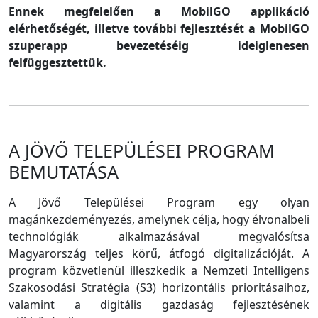
Ennek megfelelően a MobilGO applikáció
elérhetőségét, illetve további fejlesztését a MobilGO
szuperapp bevezetéséig ideiglenesen
felfüggesztettük.
A JÖVŐ TELEPÜLÉSEI PROGRAM
BEMUTATÁSA
A Jövő Települései Program egy olyan
magánkezdeményezés, amelynek célja, hogy élvonalbeli
technológiák alkalmazásával megvalósítsa
Magyarország teljes körű, átfogó digitalizációját. A
program közvetlenül illeszkedik a Nemzeti Intelligens
Szakosodási Stratégia (S3) horizontális prioritásaihoz,
valamint a digitális gazdaság fejlesztésének