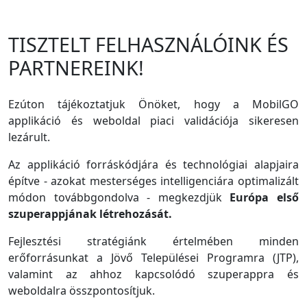
TISZTELT FELHASZNÁLÓINK ÉS
PARTNEREINK!
Ezúton tájékoztatjuk Önöket, hogy a MobilGO
applikáció és weboldal piaci validációja sikeresen
lezárult.
Az applikáció forráskódjára és technológiai alapjaira
építve - azokat mesterséges intelligenciára optimalizált
módon továbbgondolva - megkezdjük
Európa első
szuperappjának létrehozását.
Fejlesztési stratégiánk értelmében minden
erőforrásunkat a Jövő Települései Programra (JTP),
valamint az ahhoz kapcsolódó szuperappra és
weboldalra összpontosítjuk.