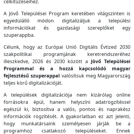
célkitűzéseihez.
A Jövő Települései Program keretében világszinten is
egyedülálló módon digitalizáljuk a települési
információkat és gazdasági szereplőket egy
szuperappba.
Célunk, hogy az Európai Unió Digitális Évtized 2030
szakpolitikai programjának keretrendszeréhez
illeszkedve, 2026 és 2030 között a
Jövő Települései
Programmal és a hozzá kapcsolódó magyar
fejlesztésű szuperappal
valósítsuk meg Magyarország
teljes körű digitalizációját.
A települések digitalizációja nem kizárólag online
forrásokra épül, hanem helyszíni adatrögzítéssel
egészül ki, biztosítva a valós, pontos és naprakész
információk rögzítését. A gyakorlatban ez azt jelenti,
hogy munkatársaink személyesen járják be a
programhoz csatlakozó településeket. Ennek