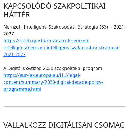
KAPCSOLÓDÓ SZAKPOLITIKAI
HÁTTÉR
Nemzeti Intelligens Szakosodási Stratégia (S3) - 2021-
2027
https://nkfih.gov.hu/hivatalrol/nemzeti-
intelligens/nemzeti-intelligens-szakosodasi-strategia-
2021-2027
A Digitális évtized 2030 szakpolitikai program
https://eur-lex.europa.eu/HU/legal-
content/summary/2030-digital-decade-policy-
programme.html
VÁLLALKOZZ DIGITÁLISAN CSOMAG