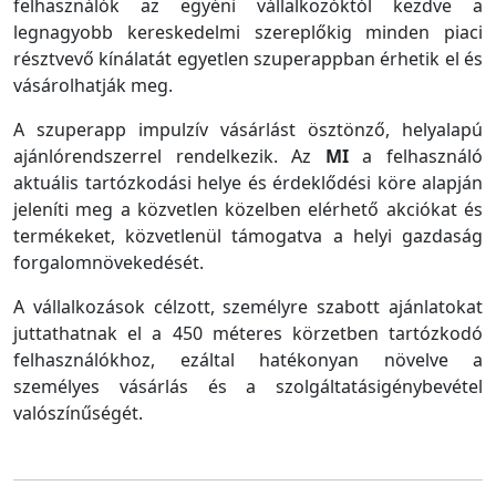
felhasználók az egyéni vállalkozóktól kezdve a
legnagyobb kereskedelmi szereplőkig minden piaci
résztvevő kínálatát egyetlen szuperappban érhetik el és
vásárolhatják meg.
A szuperapp impulzív vásárlást ösztönző, helyalapú
ajánlórendszerrel rendelkezik. Az
MI
a felhasználó
aktuális tartózkodási helye és érdeklődési köre alapján
jeleníti meg a közvetlen közelben elérhető akciókat és
termékeket, közvetlenül támogatva a helyi gazdaság
forgalomnövekedését.
A vállalkozások célzott, személyre szabott ajánlatokat
juttathatnak el a 450 méteres körzetben tartózkodó
felhasználókhoz, ezáltal hatékonyan növelve a
személyes vásárlás és a szolgáltatásigénybevétel
valószínűségét.