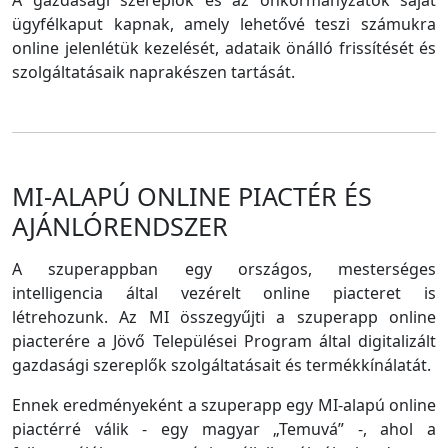
A gazdasági szereplők és az önkormányzatok saját
ügyfélkaput kapnak, amely lehetővé teszi számukra
online jelenlétük kezelését, adataik önálló frissítését és
szolgáltatásaik naprakészen tartását.
MI-ALAPÚ ONLINE PIACTÉR ÉS
AJÁNLÓRENDSZER
A szuperappban egy országos, mesterséges
intelligencia által vezérelt online piacteret is
létrehozunk. Az MI összegyűjti a szuperapp online
piacterére a Jövő Települései Program által digitalizált
gazdasági szereplők szolgáltatásait és termékkínálatát.
Ennek eredményeként a szuperapp egy MI-alapú online
piactérré válik - egy magyar „Temuvá” -, ahol a