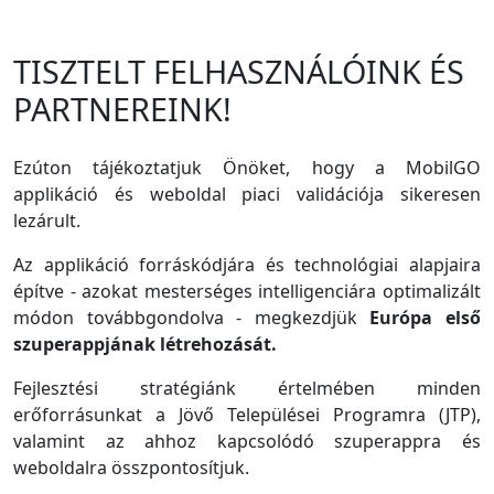
TISZTELT FELHASZNÁLÓINK ÉS
PARTNEREINK!
Ezúton tájékoztatjuk Önöket, hogy a MobilGO
applikáció és weboldal piaci validációja sikeresen
lezárult.
Az applikáció forráskódjára és technológiai alapjaira
építve - azokat mesterséges intelligenciára optimalizált
módon továbbgondolva - megkezdjük
Európa első
szuperappjának létrehozását.
Fejlesztési stratégiánk értelmében minden
erőforrásunkat a Jövő Települései Programra (JTP),
valamint az ahhoz kapcsolódó szuperappra és
weboldalra összpontosítjuk.