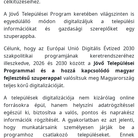
célkitűzéseihez.
A Jövő Települései Program keretében világszinten is
egyedülálló módon digitalizáljuk a települési
információkat és gazdasági szereplőket egy
szuperappba.
Célunk, hogy az Európai Unió Digitális Évtized 2030
szakpolitikai programjának keretrendszeréhez
illeszkedve, 2026 és 2030 között a
Jövő Települései
Programmal és a hozzá kapcsolódó magyar
fejlesztésű szuperappal
valósítsuk meg Magyarország
teljes körű digitalizációját.
A települések digitalizációja nem kizárólag online
forrásokra épül, hanem helyszíni adatrögzítéssel
egészül ki, biztosítva a valós, pontos és naprakész
információk rögzítését. A gyakorlatban ez azt jelenti,
hogy munkatársaink személyesen járják be a
programhoz csatlakozó településeket. Ennek