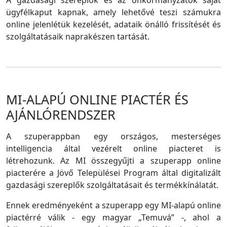
A gazdasági szereplők és az önkormányzatok saját
ügyfélkaput kapnak, amely lehetővé teszi számukra
online jelenlétük kezelését, adataik önálló frissítését és
szolgáltatásaik naprakészen tartását.
MI-ALAPÚ ONLINE PIACTÉR ÉS
AJÁNLÓRENDSZER
A szuperappban egy országos, mesterséges
intelligencia által vezérelt online piacteret is
létrehozunk. Az MI összegyűjti a szuperapp online
piacterére a Jövő Települései Program által digitalizált
gazdasági szereplők szolgáltatásait és termékkínálatát.
Ennek eredményeként a szuperapp egy MI-alapú online
piactérré válik - egy magyar „Temuvá” -, ahol a