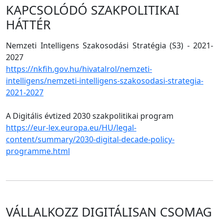
KAPCSOLÓDÓ SZAKPOLITIKAI
HÁTTÉR
Nemzeti Intelligens Szakosodási Stratégia (S3) - 2021-
2027
https://nkfih.gov.hu/hivatalrol/nemzeti-
intelligens/nemzeti-intelligens-szakosodasi-strategia-
2021-2027
A Digitális évtized 2030 szakpolitikai program
https://eur-lex.europa.eu/HU/legal-
content/summary/2030-digital-decade-policy-
programme.html
VÁLLALKOZZ DIGITÁLISAN CSOMAG