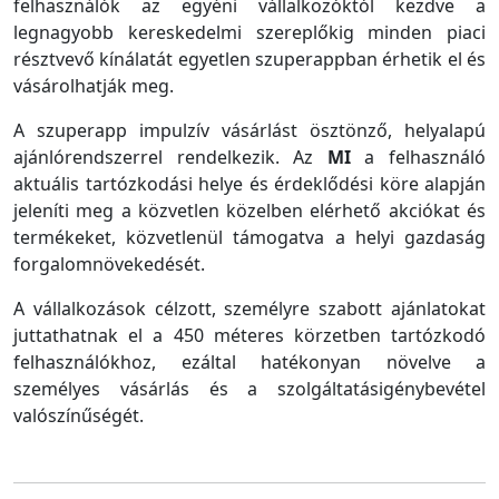
felhasználók az egyéni vállalkozóktól kezdve a
legnagyobb kereskedelmi szereplőkig minden piaci
résztvevő kínálatát egyetlen szuperappban érhetik el és
vásárolhatják meg.
A szuperapp impulzív vásárlást ösztönző, helyalapú
ajánlórendszerrel rendelkezik. Az
MI
a felhasználó
aktuális tartózkodási helye és érdeklődési köre alapján
jeleníti meg a közvetlen közelben elérhető akciókat és
termékeket, közvetlenül támogatva a helyi gazdaság
forgalomnövekedését.
A vállalkozások célzott, személyre szabott ajánlatokat
juttathatnak el a 450 méteres körzetben tartózkodó
felhasználókhoz, ezáltal hatékonyan növelve a
személyes vásárlás és a szolgáltatásigénybevétel
valószínűségét.