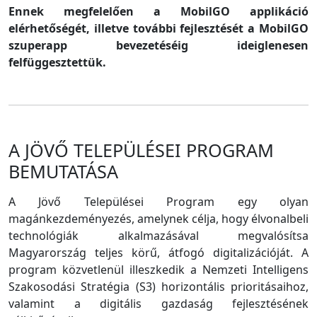
Ennek megfelelően a MobilGO applikáció
elérhetőségét, illetve további fejlesztését a MobilGO
szuperapp bevezetéséig ideiglenesen
felfüggesztettük.
A JÖVŐ TELEPÜLÉSEI PROGRAM
BEMUTATÁSA
A Jövő Települései Program egy olyan
magánkezdeményezés, amelynek célja, hogy élvonalbeli
technológiák alkalmazásával megvalósítsa
Magyarország teljes körű, átfogó digitalizációját. A
program közvetlenül illeszkedik a Nemzeti Intelligens
Szakosodási Stratégia (S3) horizontális prioritásaihoz,
valamint a digitális gazdaság fejlesztésének