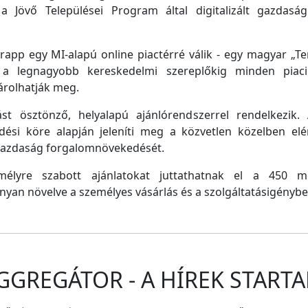
a Jövő Települései Program által digitalizált gazdasági
pp egy MI-alapú online piactérré válik - egy magyar „Tem
e a legnagyobb kereskedelmi szereplőkig minden piaci 
árolhatják meg.
st ösztönző, helyalapú ajánlórendszerrel rendelkezik
dési köre alapján jeleníti meg a közvetlen közelben el
 gazdaság forgalomnövekedését.
emélyre szabott ajánlatokat juttathatnak el a 450 
nyan növelve a személyes vásárlás és a szolgáltatásigénybe
GGREGÁTOR - A HÍREK STARTA