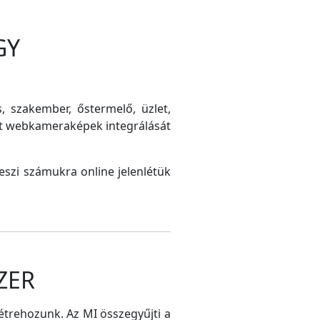
GY
s, szakember, őstermelő, üzlet,
int webkameraképek integrálását
szi számukra online jelenlétük
ZER
létrehozunk. Az MI összegyűjti a