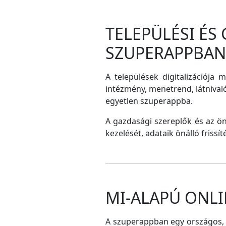
TELEPÜLÉSI ÉS
SZUPERAPPBAN
A települések digitalizációja 
intézmény, menetrend, látnival
egyetlen szuperappba.
A gazdasági szereplők és az ö
kezelését, adataik önálló frissí
MI-ALAPÚ ONLI
A szuperappban egy országos, me