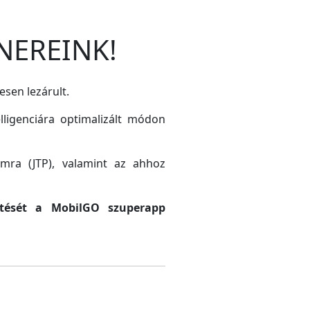
NEREINK!
esen lezárult.
lligenciára optimalizált módon
amra (JTP), valamint az ahhoz
sztését a MobilGO szuperapp