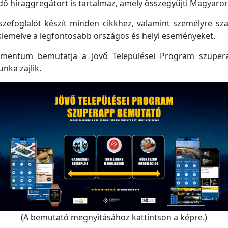
 híraggregátort is tartalmaz, amely összegyűjti Magyarorsz
efoglalót készít minden cikkhez, valamint személyre szabo
kiemelve a legfontosabb országos és helyi eseményeket.
mentum bemutatja a Jövő Települései Program szupera
unka zajlik.
(A bemutató megnyitásához kattintson a képre.)