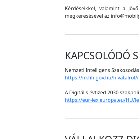
Kérdéseikkel, valamint a Jöv
megkeresésével az info@mobilg
KAPCSOLÓDÓ S
Nemzeti Intelligens Szakosodási
https://nkfih.gov.hu/hivatalrol
A Digitális évtized 2030 szakpol
https://eur-lex.europa.eu/HU/