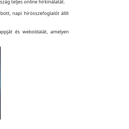
ág teljes online hírkínálatát.
tt, napi hírösszefoglalót állít
ppját és weboldalát, amelyen