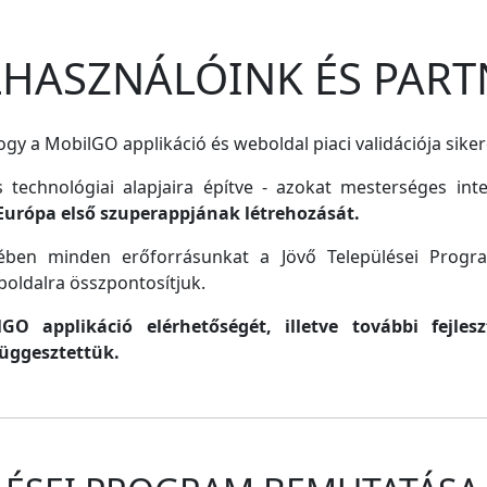
ELHASZNÁLÓINK ÉS PART
gy a MobilGO applikáció és weboldal piaci validációja siker
s technológiai alapjaira építve - azokat mesterséges inte
Európa első szuperappjának létrehozását.
lmében minden erőforrásunkat a Jövő Települései Progr
oldalra összpontosítjuk.
O applikáció elérhetőségét, illetve további fejle
függesztettük.