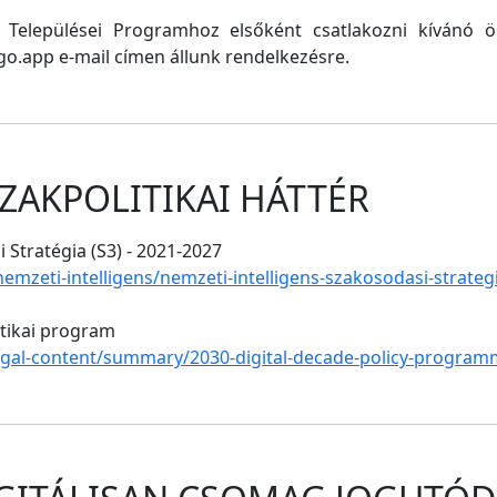
ő Települései Programhoz elsőként csatlakozni kívánó
o.app e-mail címen állunk rendelkezésre.
ZAKPOLITIKAI HÁTTÉR
 Stratégia (S3) - 2021-2027
/nemzeti-intelligens/nemzeti-intelligens-szakosodasi-strate
itikai program
legal-content/summary/2030-digital-decade-policy-program