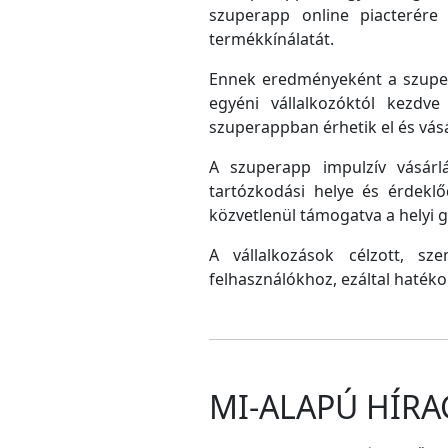
szuperapp online piacterére 
termékkínálatát.
Ennek eredményeként a szupera
egyéni vállalkozóktól kezdv
szuperappban érhetik el és vás
A szuperapp impulzív vásárlá
tartózkodási helye és érdeklő
közvetlenül támogatva a helyi
A vállalkozások célzott, sz
felhasználókhoz, ezáltal hatéko
MI-ALAPÚ HÍRA