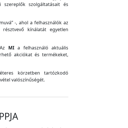
 szereplők szolgáltatásait és
uvá” -, ahol a felhasználók az
résztvevő kínálatát egyetlen
. Az
MI
a felhasználó aktuális
érhető akciókat és termékeket,
méteres körzetben tartózkodó
vétel valószínűségét.
PPJA