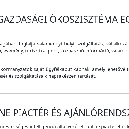
 GAZDASÁGI ÖKOSZISZTÉMA E
magában foglalja valamennyi helyi szolgáltatás, vállalkozá
ó, esemény, turisztikai pont, közhasznú információ, valam
nkormányzatok saját ügyfélkaput kapnak, amely lehetővé te
tését és szolgáltatásaik naprakészen tartását.
NE PIACTÉR ÉS AJÁNLÓRENDS
sterséges intelligencia által vezérelt online piacteret is 