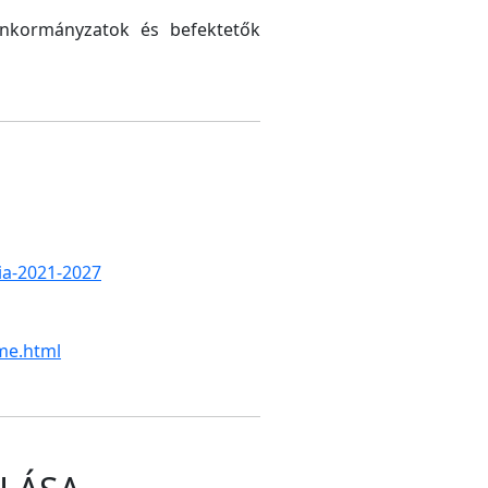
 önkormányzatok és befektetők
gia-2021-2027
me.html