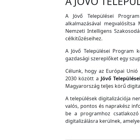
A JÖVŐ TELEPÜ
A Jövő Települései Program
alkalmazásával megvalósítsa M
Nemzeti Intelligens Szakosodás
célkitűzéseihez.
A Jövő Települései Program ke
gazdasági szereplőket egy szu
Célunk, hogy az Európai Unió D
2030 között a
Jövő Település
Magyarország teljes körű digital
A települések digitalizációja ne
valós, pontos és naprakész inf
be a programhoz csatlakozó 
digitalizálásra kerülnek, amely