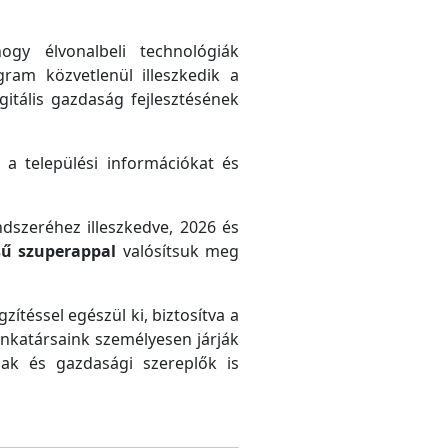
gy élvonalbeli technológiák
gram közvetlenül illeszkedik a
gitális gazdaság fejlesztésének
 a települési információkat és
ndszeréhez illeszkedve, 2026 és
sű szuperappal
valósítsuk meg
zítéssel egészül ki, biztosítva a
unkatársaink személyesen járják
ak és gazdasági szereplők is