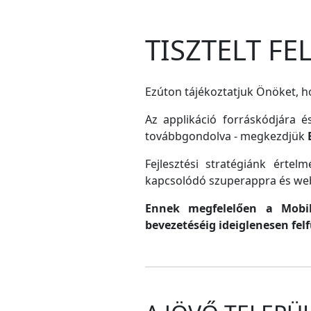
TISZTELT F
Ezúton tájékoztatjuk Önöket, ho
Az applikáció forráskódjára é
továbbgondolva - megkezdjük
Fejlesztési stratégiánk érte
kapcsolódó szuperappra és web
Ennek megfelelően a MobilG
bevezetéséig ideiglenesen fel