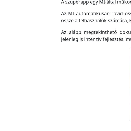
A szuperapp egy MI-által működő
Az MI automatikusan rövid össz
össze a felhasználók számára, 
Az alább megtekinthető doku
jelenleg is intenzív fejlesztési m