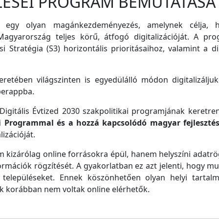
LÉSEI PROGRAM BEMUTATÁSA
 egy olyan magánkezdeményezés, amelynek célja, ho
agyarország teljes körű, átfogó digitalizációját. A pro
i Stratégia (S3) horizontális prioritásaihoz, valamint a di
retében világszinten is egyedülálló módon digitalizáljuk
perappba.
igitális Évtized 2030 szakpolitikai programjának keretre
ei Programmal és a hozzá kapcsolódó magyar fejleszté
izációját.
m kizárólag online forrásokra épül, hanem helyszíni adatrög
ormációk rögzítését. A gyakorlatban ez azt jelenti, hogy m
településeket. Ennek köszönhetően olyan helyi tartalm
ek korábban nem voltak online elérhetők.