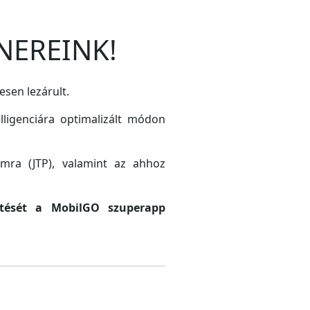
NEREINK!
esen lezárult.
lligenciára optimalizált módon
amra (JTP), valamint az ahhoz
sztését a MobilGO szuperapp