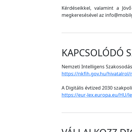
Kérdéseikkel, valamint a Jöv
megkeresésével az info@mobilg
KAPCSOLÓDÓ S
Nemzeti Intelligens Szakosodási
https://nkfih.gov.hu/hivatalrol
A Digitális évtized 2030 szakpol
https://eur-lex.europa.eu/HU/