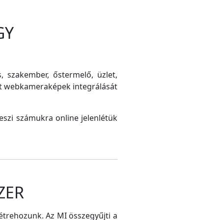
GY
s, szakember, őstermelő, üzlet,
int webkameraképek integrálását
szi számukra online jelenlétük
ZER
létrehozunk. Az MI összegyűjti a