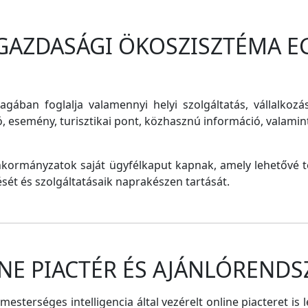
 GAZDASÁGI ÖKOSZISZTÉMA E
magában foglalja valamennyi helyi szolgáltatás, vállalkozá
ó, esemény, turisztikai pont, közhasznú információ, valam
nkormányzatok saját ügyfélkaput kapnak, amely lehetővé te
tését és szolgáltatásaik naprakészen tartását.
NE PIACTÉR ÉS AJÁNLÓRENDS
sterséges intelligencia által vezérelt online piacteret is 