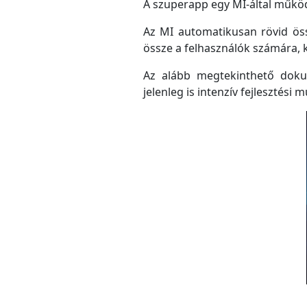
A szuperapp egy MI-által működő
Az MI automatikusan rövid össz
össze a felhasználók számára, 
Az alább megtekinthető doku
jelenleg is intenzív fejlesztési m