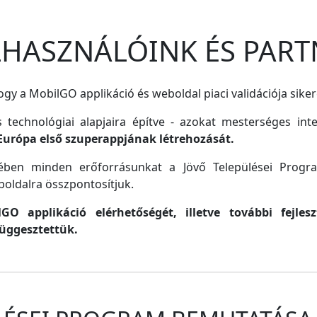
ELHASZNÁLÓINK ÉS PART
gy a MobilGO applikáció és weboldal piaci validációja siker
s technológiai alapjaira építve - azokat mesterséges inte
Európa első szuperappjának létrehozását.
lmében minden erőforrásunkat a Jövő Települései Progr
oldalra összpontosítjuk.
O applikáció elérhetőségét, illetve további fejle
függesztettük.