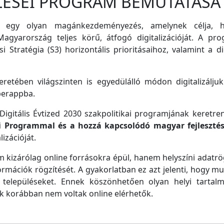
LÉSEI PROGRAM BEMUTATÁSA
 egy olyan magánkezdeményezés, amelynek célja, ho
agyarország teljes körű, átfogó digitalizációját. A pro
i Stratégia (S3) horizontális prioritásaihoz, valamint a di
retében világszinten is egyedülálló módon digitalizáljuk
perappba.
igitális Évtized 2030 szakpolitikai programjának keretre
ei Programmal és a hozzá kapcsolódó magyar fejleszté
izációját.
m kizárólag online forrásokra épül, hanem helyszíni adatrög
ormációk rögzítését. A gyakorlatban ez azt jelenti, hogy m
településeket. Ennek köszönhetően olyan helyi tartalm
ek korábban nem voltak online elérhetők.