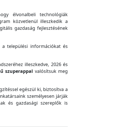
gy élvonalbeli technológiák
gram közvetlenül illeszkedik a
gitális gazdaság fejlesztésének
 a települési információkat és
ndszeréhez illeszkedve, 2026 és
sű szuperappal
valósítsuk meg
zítéssel egészül ki, biztosítva a
unkatársaink személyesen járják
ak és gazdasági szereplők is