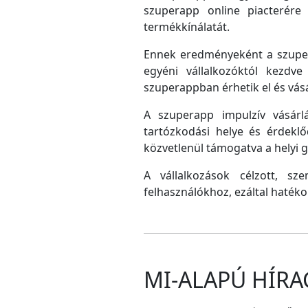
szuperapp online piacterére 
termékkínálatát.
Ennek eredményeként a szupera
egyéni vállalkozóktól kezdv
szuperappban érhetik el és vás
A szuperapp impulzív vásárlá
tartózkodási helye és érdeklő
közvetlenül támogatva a helyi
A vállalkozások célzott, sz
felhasználókhoz, ezáltal hatéko
MI-ALAPÚ HÍRA