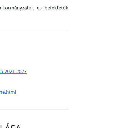
 önkormányzatok és befektetők
gia-2021-2027
me.html