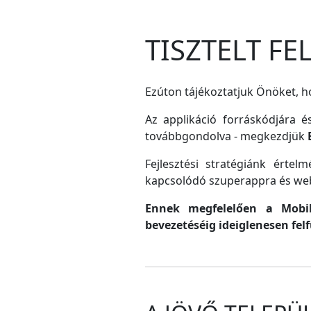
TISZTELT F
Ezúton tájékoztatjuk Önöket, ho
Az applikáció forráskódjára é
továbbgondolva - megkezdjük
Fejlesztési stratégiánk érte
kapcsolódó szuperappra és web
Ennek megfelelően a MobilG
bevezetéséig ideiglenesen fel