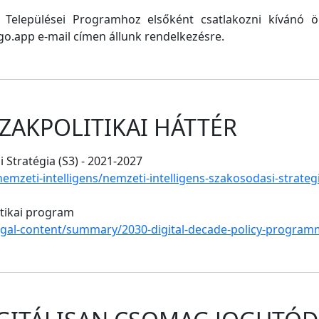
ő Települései Programhoz elsőként csatlakozni kívánó
o.app e-mail címen állunk rendelkezésre.
ZAKPOLITIKAI HÁTTÉR
 Stratégia (S3) - 2021-2027
/nemzeti-intelligens/nemzeti-intelligens-szakosodasi-strate
itikai program
legal-content/summary/2030-digital-decade-policy-program