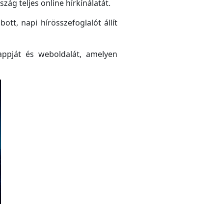
ág teljes online hírkínálatát.
tt, napi hírösszefoglalót állít
ppját és weboldalát, amelyen