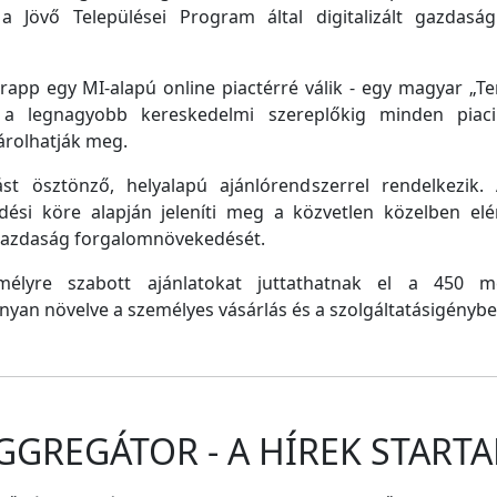
a Jövő Települései Program által digitalizált gazdasági
pp egy MI-alapú online piactérré válik - egy magyar „Tem
e a legnagyobb kereskedelmi szereplőkig minden piaci 
árolhatják meg.
st ösztönző, helyalapú ajánlórendszerrel rendelkezik
dési köre alapján jeleníti meg a közvetlen közelben el
 gazdaság forgalomnövekedését.
emélyre szabott ajánlatokat juttathatnak el a 450 
nyan növelve a személyes vásárlás és a szolgáltatásigénybe
GGREGÁTOR - A HÍREK STARTA