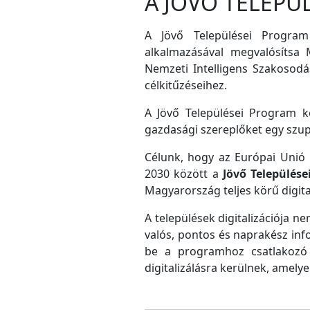
A JÖVŐ TELEPÜ
A Jövő Települései Program
alkalmazásával megvalósítsa M
Nemzeti Intelligens Szakosodás
célkitűzéseihez.
A Jövő Települései Program ke
gazdasági szereplőket egy szu
Célunk, hogy az Európai Unió D
2030 között a
Jövő Település
Magyarország teljes körű digital
A települések digitalizációja ne
valós, pontos és naprakész inf
be a programhoz csatlakozó 
digitalizálásra kerülnek, amely