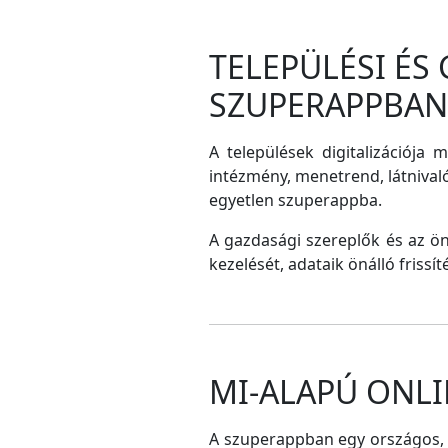
TELEPÜLÉSI ÉS
SZUPERAPPBAN
A települések digitalizációja 
intézmény, menetrend, látnival
egyetlen szuperappba.
A gazdasági szereplők és az ö
kezelését, adataik önálló frissí
MI-ALAPÚ ONLI
A szuperappban egy országos, me