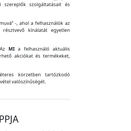
 szereplők szolgáltatásait és
uvá” -, ahol a felhasználók az
résztvevő kínálatát egyetlen
. Az
MI
a felhasználó aktuális
érhető akciókat és termékeket,
méteres körzetben tartózkodó
vétel valószínűségét.
PPJA