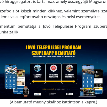
 híraggregátort is tartalmaz, amely összegyűjti Magyarorsz
efoglalót készít minden cikkhez, valamint személyre szabo
kiemelve a legfontosabb országos és helyi eseményeket.
mentum bemutatja a Jövő Települései Program szupera
unka zajlik.
(A bemutató megnyitásához kattintson a képre.)