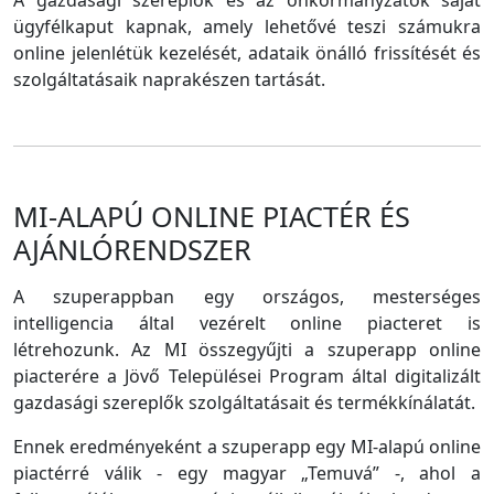
A gazdasági szereplők és az önkormányzatok saját
ügyfélkaput kapnak, amely lehetővé teszi számukra
online jelenlétük kezelését, adataik önálló frissítését és
szolgáltatásaik naprakészen tartását.
MI-ALAPÚ ONLINE PIACTÉR ÉS
AJÁNLÓRENDSZER
A szuperappban egy országos, mesterséges
intelligencia által vezérelt online piacteret is
létrehozunk. Az MI összegyűjti a szuperapp online
piacterére a Jövő Települései Program által digitalizált
gazdasági szereplők szolgáltatásait és termékkínálatát.
Ennek eredményeként a szuperapp egy MI-alapú online
piactérré válik - egy magyar „Temuvá” -, ahol a