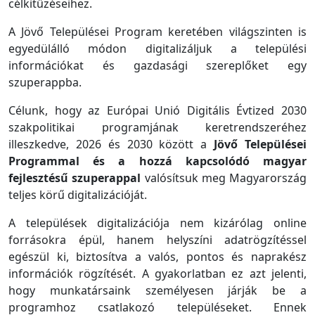
célkitűzéseihez.
A Jövő Települései Program keretében világszinten is
egyedülálló módon digitalizáljuk a települési
információkat és gazdasági szereplőket egy
szuperappba.
Célunk, hogy az Európai Unió Digitális Évtized 2030
szakpolitikai programjának keretrendszeréhez
illeszkedve, 2026 és 2030 között a
Jövő Települései
Programmal és a hozzá kapcsolódó magyar
fejlesztésű szuperappal
valósítsuk meg Magyarország
teljes körű digitalizációját.
A települések digitalizációja nem kizárólag online
forrásokra épül, hanem helyszíni adatrögzítéssel
egészül ki, biztosítva a valós, pontos és naprakész
információk rögzítését. A gyakorlatban ez azt jelenti,
hogy munkatársaink személyesen járják be a
programhoz csatlakozó településeket. Ennek