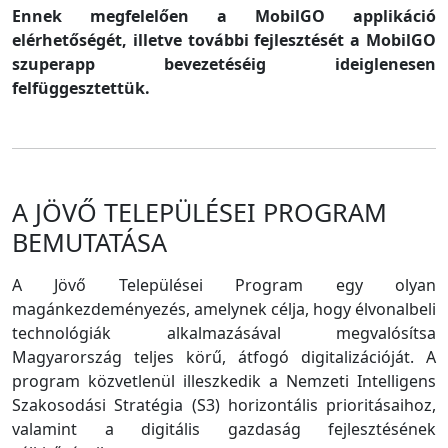
Ennek megfelelően a MobilGO applikáció
elérhetőségét, illetve további fejlesztését a MobilGO
szuperapp bevezetéséig ideiglenesen
felfüggesztettük.
A JÖVŐ TELEPÜLÉSEI PROGRAM
BEMUTATÁSA
A Jövő Települései Program egy olyan
magánkezdeményezés, amelynek célja, hogy élvonalbeli
technológiák alkalmazásával megvalósítsa
Magyarország teljes körű, átfogó digitalizációját. A
program közvetlenül illeszkedik a Nemzeti Intelligens
Szakosodási Stratégia (S3) horizontális prioritásaihoz,
valamint a digitális gazdaság fejlesztésének