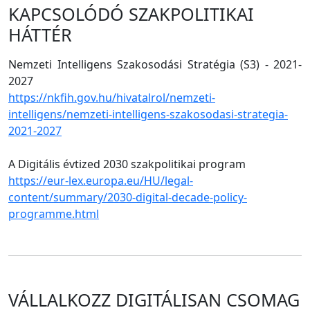
KAPCSOLÓDÓ SZAKPOLITIKAI
HÁTTÉR
Nemzeti Intelligens Szakosodási Stratégia (S3) - 2021-
2027
https://nkfih.gov.hu/hivatalrol/nemzeti-
intelligens/nemzeti-intelligens-szakosodasi-strategia-
2021-2027
A Digitális évtized 2030 szakpolitikai program
https://eur-lex.europa.eu/HU/legal-
content/summary/2030-digital-decade-policy-
programme.html
VÁLLALKOZZ DIGITÁLISAN CSOMAG