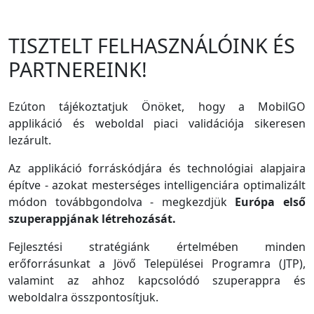
TISZTELT FELHASZNÁLÓINK ÉS
PARTNEREINK!
Ezúton tájékoztatjuk Önöket, hogy a MobilGO
applikáció és weboldal piaci validációja sikeresen
lezárult.
Az applikáció forráskódjára és technológiai alapjaira
építve - azokat mesterséges intelligenciára optimalizált
módon továbbgondolva - megkezdjük
Európa első
szuperappjának létrehozását.
Fejlesztési stratégiánk értelmében minden
erőforrásunkat a Jövő Települései Programra (JTP),
valamint az ahhoz kapcsolódó szuperappra és
weboldalra összpontosítjuk.