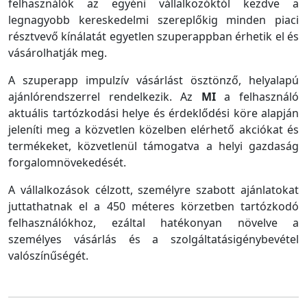
felhasználók az egyéni vállalkozóktól kezdve a
legnagyobb kereskedelmi szereplőkig minden piaci
résztvevő kínálatát egyetlen szuperappban érhetik el és
vásárolhatják meg.
A szuperapp impulzív vásárlást ösztönző, helyalapú
ajánlórendszerrel rendelkezik. Az
MI
a felhasználó
aktuális tartózkodási helye és érdeklődési köre alapján
jeleníti meg a közvetlen közelben elérhető akciókat és
termékeket, közvetlenül támogatva a helyi gazdaság
forgalomnövekedését.
A vállalkozások célzott, személyre szabott ajánlatokat
juttathatnak el a 450 méteres körzetben tartózkodó
felhasználókhoz, ezáltal hatékonyan növelve a
személyes vásárlás és a szolgáltatásigénybevétel
valószínűségét.