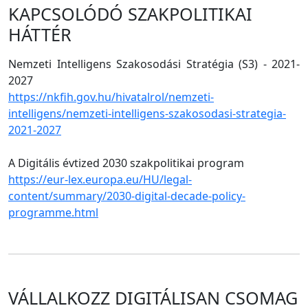
KAPCSOLÓDÓ SZAKPOLITIKAI
HÁTTÉR
Nemzeti Intelligens Szakosodási Stratégia (S3) - 2021-
2027
https://nkfih.gov.hu/hivatalrol/nemzeti-
intelligens/nemzeti-intelligens-szakosodasi-strategia-
2021-2027
A Digitális évtized 2030 szakpolitikai program
https://eur-lex.europa.eu/HU/legal-
content/summary/2030-digital-decade-policy-
programme.html
VÁLLALKOZZ DIGITÁLISAN CSOMAG