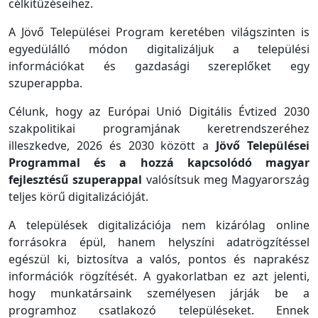
célkitűzéseihez.
A Jövő Települései Program keretében világszinten is
egyedülálló módon digitalizáljuk a települési
információkat és gazdasági szereplőket egy
szuperappba.
Célunk, hogy az Európai Unió Digitális Évtized 2030
szakpolitikai programjának keretrendszeréhez
illeszkedve, 2026 és 2030 között a
Jövő Települései
Programmal és a hozzá kapcsolódó magyar
fejlesztésű szuperappal
valósítsuk meg Magyarország
teljes körű digitalizációját.
A települések digitalizációja nem kizárólag online
forrásokra épül, hanem helyszíni adatrögzítéssel
egészül ki, biztosítva a valós, pontos és naprakész
információk rögzítését. A gyakorlatban ez azt jelenti,
hogy munkatársaink személyesen járják be a
programhoz csatlakozó településeket. Ennek