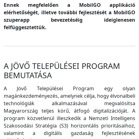
Ennek megfelelően a MobilGO applikáció
elérhetőségét, illetve további fejlesztését a MobilGO
szuperapp bevezetéséig ideiglenesen
felfüggesztettük.
A JÖVŐ TELEPÜLÉSEI PROGRAM
BEMUTATÁSA
A Jövő Települései Program egy olyan
magánkezdeményezés, amelynek célja, hogy élvonalbeli
technológiák alkalmazásával megvalósítsa
Magyarország teljes körű, átfogó digitalizációját. A
program közvetlenül illeszkedik a Nemzeti Intelligens
Szakosodási Stratégia (S3) horizontális prioritásaihoz,
valamint a digitális gazdaság fejlesztésének