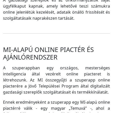
A gazdasági szereplők és az önkormányzatok saját
ügyfélkaput kapnak, amely lehetővé teszi számukra
online jelenlétük kezelését, adataik önálló frissítését és
szolgáltatásaik naprakészen tartását.
MI-ALAPÚ ONLINE PIACTÉR ÉS
AJÁNLÓRENDSZER
A szuperappban egy országos, mesterséges
intelligencia által vezérelt online piacteret is
létrehozunk. Az MI összegyűjti a szuperapp online
piacterére a Jövő Települései Program által digitalizált
gazdasági szereplők szolgáltatásait és termékkínálatát.
Ennek eredményeként a szuperapp egy MI-alapú online
piactérré válik - egy magyar „Temuvá” -, ahol a