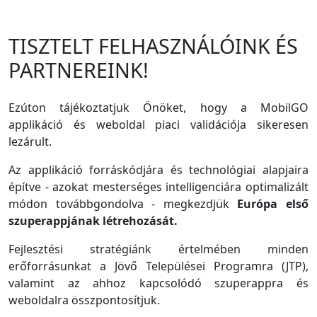
TISZTELT FELHASZNÁLÓINK ÉS
PARTNEREINK!
Ezúton tájékoztatjuk Önöket, hogy a MobilGO
applikáció és weboldal piaci validációja sikeresen
lezárult.
Az applikáció forráskódjára és technológiai alapjaira
építve - azokat mesterséges intelligenciára optimalizált
módon továbbgondolva - megkezdjük
Európa első
szuperappjának létrehozását.
Fejlesztési stratégiánk értelmében minden
erőforrásunkat a Jövő Települései Programra (JTP),
valamint az ahhoz kapcsolódó szuperappra és
weboldalra összpontosítjuk.