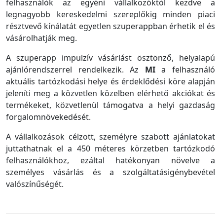
felhasználók az egyéni vállalkozóktól kezdve a
legnagyobb kereskedelmi szereplőkig minden piaci
résztvevő kínálatát egyetlen szuperappban érhetik el és
vásárolhatják meg.
A szuperapp impulzív vásárlást ösztönző, helyalapú
ajánlórendszerrel rendelkezik. Az
MI
a felhasználó
aktuális tartózkodási helye és érdeklődési köre alapján
jeleníti meg a közvetlen közelben elérhető akciókat és
termékeket, közvetlenül támogatva a helyi gazdaság
forgalomnövekedését.
A vállalkozások célzott, személyre szabott ajánlatokat
juttathatnak el a 450 méteres körzetben tartózkodó
felhasználókhoz, ezáltal hatékonyan növelve a
személyes vásárlás és a szolgáltatásigénybevétel
valószínűségét.