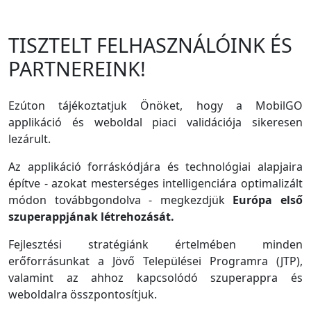
TISZTELT FELHASZNÁLÓINK ÉS
PARTNEREINK!
Ezúton tájékoztatjuk Önöket, hogy a MobilGO
applikáció és weboldal piaci validációja sikeresen
lezárult.
Az applikáció forráskódjára és technológiai alapjaira
építve - azokat mesterséges intelligenciára optimalizált
módon továbbgondolva - megkezdjük
Európa első
szuperappjának létrehozását.
Fejlesztési stratégiánk értelmében minden
erőforrásunkat a Jövő Települései Programra (JTP),
valamint az ahhoz kapcsolódó szuperappra és
weboldalra összpontosítjuk.