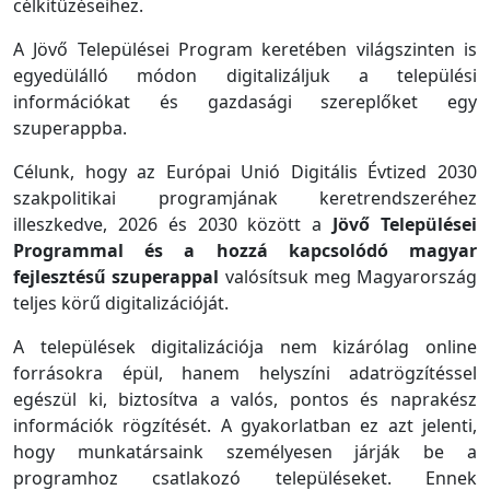
célkitűzéseihez.
A Jövő Települései Program keretében világszinten is
egyedülálló módon digitalizáljuk a települési
információkat és gazdasági szereplőket egy
szuperappba.
Célunk, hogy az Európai Unió Digitális Évtized 2030
szakpolitikai programjának keretrendszeréhez
illeszkedve, 2026 és 2030 között a
Jövő Települései
Programmal és a hozzá kapcsolódó magyar
fejlesztésű szuperappal
valósítsuk meg Magyarország
teljes körű digitalizációját.
A települések digitalizációja nem kizárólag online
forrásokra épül, hanem helyszíni adatrögzítéssel
egészül ki, biztosítva a valós, pontos és naprakész
információk rögzítését. A gyakorlatban ez azt jelenti,
hogy munkatársaink személyesen járják be a
programhoz csatlakozó településeket. Ennek