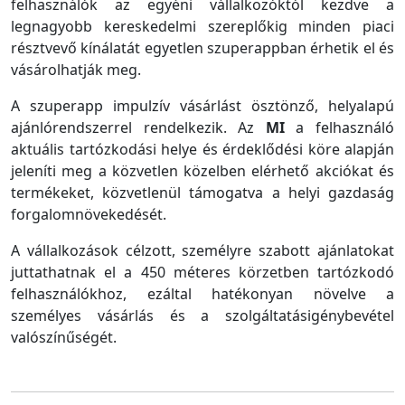
felhasználók az egyéni vállalkozóktól kezdve a
legnagyobb kereskedelmi szereplőkig minden piaci
résztvevő kínálatát egyetlen szuperappban érhetik el és
vásárolhatják meg.
A szuperapp impulzív vásárlást ösztönző, helyalapú
ajánlórendszerrel rendelkezik. Az
MI
a felhasználó
aktuális tartózkodási helye és érdeklődési köre alapján
jeleníti meg a közvetlen közelben elérhető akciókat és
termékeket, közvetlenül támogatva a helyi gazdaság
forgalomnövekedését.
A vállalkozások célzott, személyre szabott ajánlatokat
juttathatnak el a 450 méteres körzetben tartózkodó
felhasználókhoz, ezáltal hatékonyan növelve a
személyes vásárlás és a szolgáltatásigénybevétel
valószínűségét.