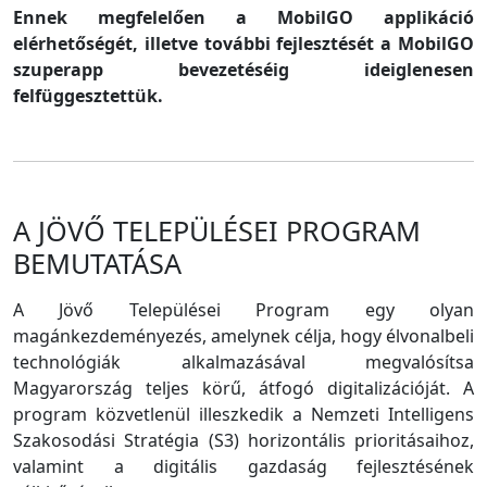
Ennek megfelelően a MobilGO applikáció
elérhetőségét, illetve további fejlesztését a MobilGO
szuperapp bevezetéséig ideiglenesen
felfüggesztettük.
A JÖVŐ TELEPÜLÉSEI PROGRAM
BEMUTATÁSA
A Jövő Települései Program egy olyan
magánkezdeményezés, amelynek célja, hogy élvonalbeli
technológiák alkalmazásával megvalósítsa
Magyarország teljes körű, átfogó digitalizációját. A
program közvetlenül illeszkedik a Nemzeti Intelligens
Szakosodási Stratégia (S3) horizontális prioritásaihoz,
valamint a digitális gazdaság fejlesztésének