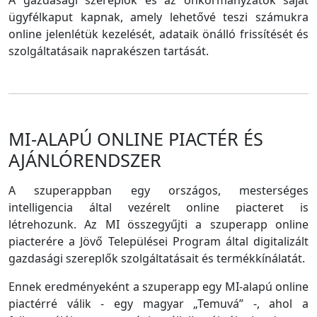
A gazdasági szereplők és az önkormányzatok saját
ügyfélkaput kapnak, amely lehetővé teszi számukra
online jelenlétük kezelését, adataik önálló frissítését és
szolgáltatásaik naprakészen tartását.
MI-ALAPÚ ONLINE PIACTÉR ÉS
AJÁNLÓRENDSZER
A szuperappban egy országos, mesterséges
intelligencia által vezérelt online piacteret is
létrehozunk. Az MI összegyűjti a szuperapp online
piacterére a Jövő Települései Program által digitalizált
gazdasági szereplők szolgáltatásait és termékkínálatát.
Ennek eredményeként a szuperapp egy MI-alapú online
piactérré válik - egy magyar „Temuvá” -, ahol a