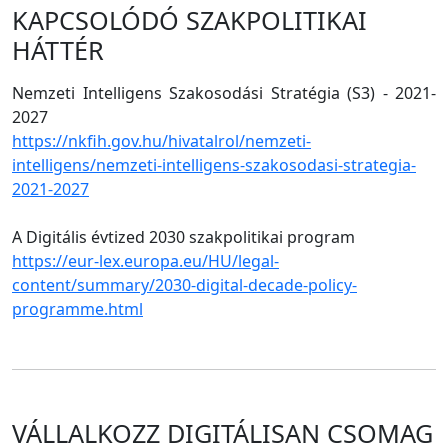
KAPCSOLÓDÓ SZAKPOLITIKAI
HÁTTÉR
Nemzeti Intelligens Szakosodási Stratégia (S3) - 2021-
2027
https://nkfih.gov.hu/hivatalrol/nemzeti-
intelligens/nemzeti-intelligens-szakosodasi-strategia-
2021-2027
A Digitális évtized 2030 szakpolitikai program
https://eur-lex.europa.eu/HU/legal-
content/summary/2030-digital-decade-policy-
programme.html
VÁLLALKOZZ DIGITÁLISAN CSOMAG