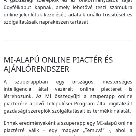
A gazdasági szereplők és az önkormányzatok saját
ügyfélkaput kapnak, amely lehetővé teszi számukra
online jelenlétük kezelését, adataik önálló frissítését és
szolgáltatásaik naprakészen tartását.
MI-ALAPÚ ONLINE PIACTÉR ÉS
AJÁNLÓRENDSZER
A szuperappban egy országos, mesterséges
intelligencia által vezérelt online piacteret is
létrehozunk. Az MI összegyűjti a szuperapp online
piacterére a Jövő Települései Program által digitalizált
gazdasági szereplők szolgáltatásait és termékkínálatát.
Ennek eredményeként a szuperapp egy MI-alapú online
piactérré válik - egy magyar „Temuvá” -, ahol a