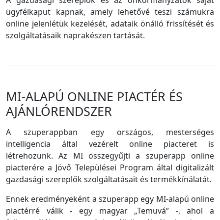
A gazdasági szereplők és az önkormányzatok saját
ügyfélkaput kapnak, amely lehetővé teszi számukra
online jelenlétük kezelését, adataik önálló frissítését és
szolgáltatásaik naprakészen tartását.
MI-ALAPÚ ONLINE PIACTÉR ÉS
AJÁNLÓRENDSZER
A szuperappban egy országos, mesterséges
intelligencia által vezérelt online piacteret is
létrehozunk. Az MI összegyűjti a szuperapp online
piacterére a Jövő Települései Program által digitalizált
gazdasági szereplők szolgáltatásait és termékkínálatát.
Ennek eredményeként a szuperapp egy MI-alapú online
piactérré válik - egy magyar „Temuvá” -, ahol a