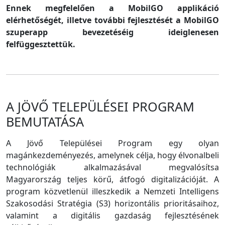
Ennek megfelelően a MobilGO applikáció
elérhetőségét, illetve további fejlesztését a MobilGO
szuperapp bevezetéséig ideiglenesen
felfüggesztettük.
A JÖVŐ TELEPÜLÉSEI PROGRAM
BEMUTATÁSA
A Jövő Települései Program egy olyan
magánkezdeményezés, amelynek célja, hogy élvonalbeli
technológiák alkalmazásával megvalósítsa
Magyarország teljes körű, átfogó digitalizációját. A
program közvetlenül illeszkedik a Nemzeti Intelligens
Szakosodási Stratégia (S3) horizontális prioritásaihoz,
valamint a digitális gazdaság fejlesztésének