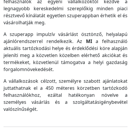
felhasználók az egyéni vállalkozóktól kezdve a
legnagyobb kereskedelmi szereplőkig minden piaci
résztvevő kínálatát egyetlen szuperappban érhetik el és
vásárolhatják meg.
A szuperapp impulzív vásárlást ösztönző, helyalapú
ajánlórendszerrel rendelkezik. Az
MI
a felhasználó
aktuális tartózkodási helye és érdeklődési köre alapján
jeleníti meg a közvetlen közelben elérhető akciókat és
termékeket, közvetlenül támogatva a helyi gazdaság
forgalomnövekedését.
A vállalkozások célzott, személyre szabott ajánlatokat
juttathatnak el a 450 méteres körzetben tartózkodó
felhasználókhoz, ezáltal hatékonyan növelve a
személyes vásárlás és a szolgáltatásigénybevétel
valószínűségét.