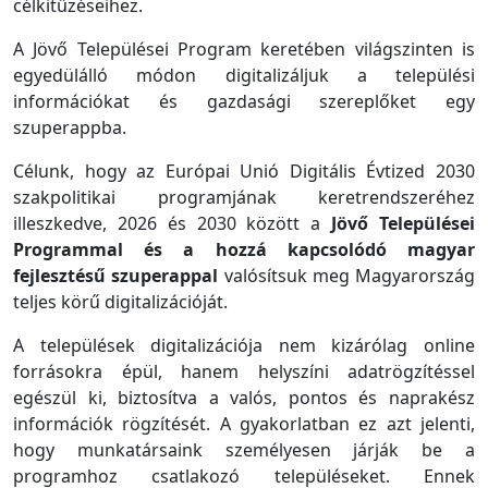
célkitűzéseihez.
A Jövő Települései Program keretében világszinten is
egyedülálló módon digitalizáljuk a települési
információkat és gazdasági szereplőket egy
szuperappba.
Célunk, hogy az Európai Unió Digitális Évtized 2030
szakpolitikai programjának keretrendszeréhez
illeszkedve, 2026 és 2030 között a
Jövő Települései
Programmal és a hozzá kapcsolódó magyar
fejlesztésű szuperappal
valósítsuk meg Magyarország
teljes körű digitalizációját.
A települések digitalizációja nem kizárólag online
forrásokra épül, hanem helyszíni adatrögzítéssel
egészül ki, biztosítva a valós, pontos és naprakész
információk rögzítését. A gyakorlatban ez azt jelenti,
hogy munkatársaink személyesen járják be a
programhoz csatlakozó településeket. Ennek