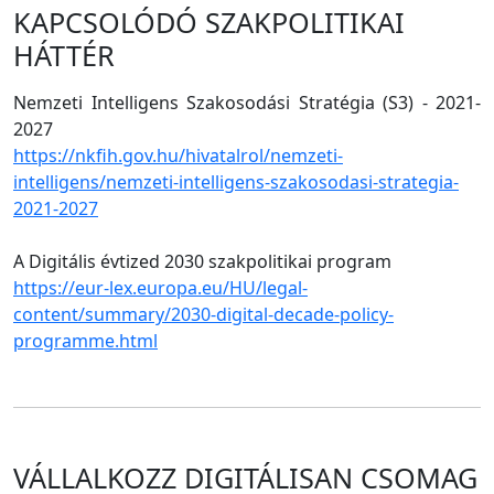
KAPCSOLÓDÓ SZAKPOLITIKAI
HÁTTÉR
Nemzeti Intelligens Szakosodási Stratégia (S3) - 2021-
2027
https://nkfih.gov.hu/hivatalrol/nemzeti-
intelligens/nemzeti-intelligens-szakosodasi-strategia-
2021-2027
A Digitális évtized 2030 szakpolitikai program
https://eur-lex.europa.eu/HU/legal-
content/summary/2030-digital-decade-policy-
programme.html
VÁLLALKOZZ DIGITÁLISAN CSOMAG