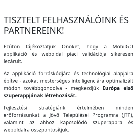
TISZTELT FELHASZNÁLÓINK ÉS
PARTNEREINK!
Ezúton tájékoztatjuk Önöket, hogy a MobilGO
applikáció és weboldal piaci validációja sikeresen
lezárult.
Az applikáció forráskódjára és technológiai alapjaira
építve - azokat mesterséges intelligenciára optimalizált
módon továbbgondolva - megkezdjük
Európa első
szuperappjának létrehozását.
Fejlesztési stratégiánk értelmében minden
erőforrásunkat a Jövő Települései Programra (JTP),
valamint az ahhoz kapcsolódó szuperappra és
weboldalra összpontosítjuk.