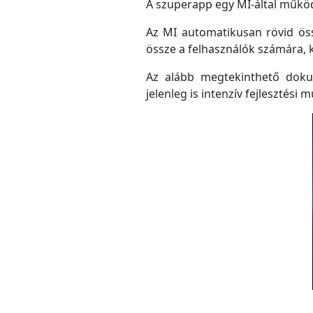
A szuperapp egy MI-által működő
Az MI automatikusan rövid össz
össze a felhasználók számára, 
Az alább megtekinthető doku
jelenleg is intenzív fejlesztési m