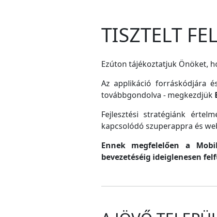
TISZTELT F
Ezúton tájékoztatjuk Önöket, ho
Az applikáció forráskódjára é
továbbgondolva - megkezdjük
Fejlesztési stratégiánk érte
kapcsolódó szuperappra és web
Ennek megfelelően a MobilG
bevezetéséig ideiglenesen fel