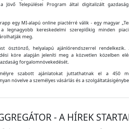
a Jövő Települései Program által digitalizált gazdasági
pp egy MI-alapú online piactérré válik - egy magyar „Tem
e a legnagyobb kereskedelmi szereplőkig minden piaci 
árolhatják meg.
st ösztönző, helyalapú ajánlórendszerrel rendelkezik
dési köre alapján jeleníti meg a közvetlen közelben el
 gazdaság forgalomnövekedését.
emélyre szabott ajánlatokat juttathatnak el a 450 
nyan növelve a személyes vásárlás és a szolgáltatásigénybe
GGREGÁTOR - A HÍREK STARTA