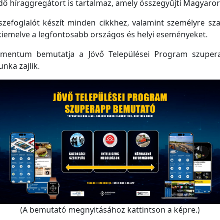
 híraggregátort is tartalmaz, amely összegyűjti Magyarorsz
efoglalót készít minden cikkhez, valamint személyre szabo
kiemelve a legfontosabb országos és helyi eseményeket.
mentum bemutatja a Jövő Települései Program szupera
unka zajlik.
(A bemutató megnyitásához kattintson a képre.)