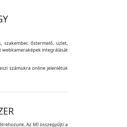
GY
s, szakember, őstermelő, üzlet,
int webkameraképek integrálását
szi számukra online jelenlétük
ZER
létrehozunk. Az MI összegyűjti a