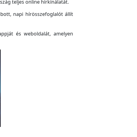
ág teljes online hírkínálatát.
tt, napi hírösszefoglalót állít
ppját és weboldalát, amelyen