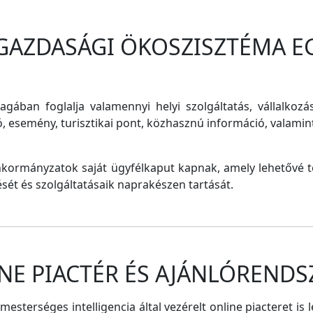
 GAZDASÁGI ÖKOSZISZTÉMA E
magában foglalja valamennyi helyi szolgáltatás, vállalkozá
ó, esemény, turisztikai pont, közhasznú információ, valam
nkormányzatok saját ügyfélkaput kapnak, amely lehetővé te
tését és szolgáltatásaik naprakészen tartását.
NE PIACTÉR ÉS AJÁNLÓRENDS
sterséges intelligencia által vezérelt online piacteret is 