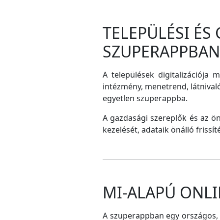
TELEPÜLÉSI ÉS
SZUPERAPPBAN
A települések digitalizációja 
intézmény, menetrend, látnival
egyetlen szuperappba.
A gazdasági szereplők és az ö
kezelését, adataik önálló frissí
MI-ALAPÚ ONLI
A szuperappban egy országos, me