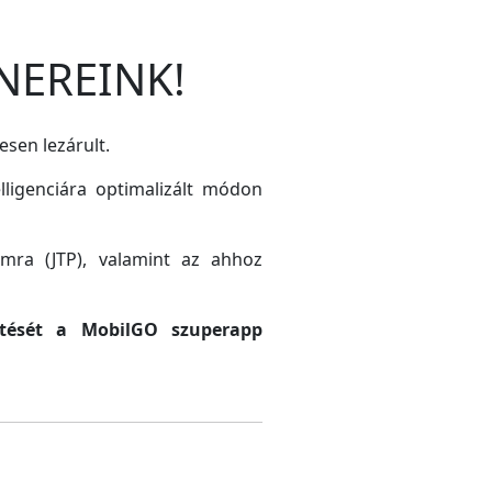
NEREINK!
esen lezárult.
lligenciára optimalizált módon
amra (JTP), valamint az ahhoz
sztését a MobilGO szuperapp