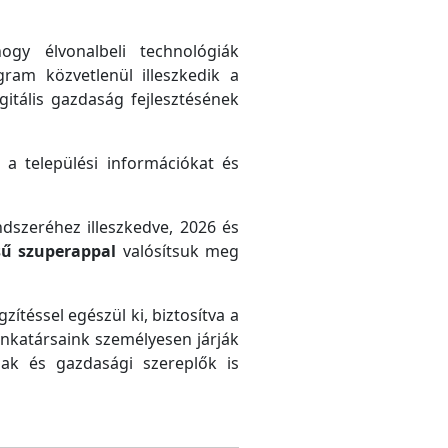
gy élvonalbeli technológiák
gram közvetlenül illeszkedik a
gitális gazdaság fejlesztésének
 a települési információkat és
ndszeréhez illeszkedve, 2026 és
sű szuperappal
valósítsuk meg
zítéssel egészül ki, biztosítva a
unkatársaink személyesen járják
ak és gazdasági szereplők is