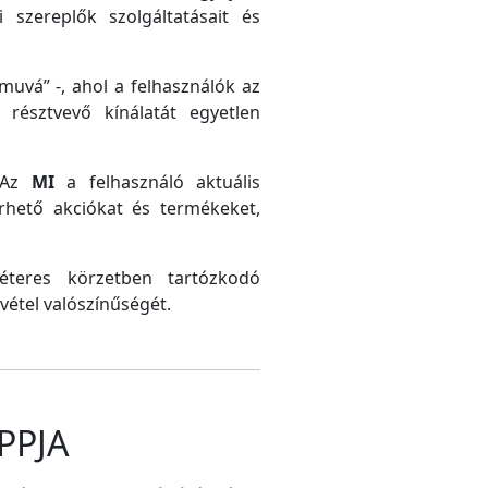
 szereplők szolgáltatásait és
uvá” -, ahol a felhasználók az
résztvevő kínálatát egyetlen
. Az
MI
a felhasználó aktuális
érhető akciókat és termékeket,
méteres körzetben tartózkodó
vétel valószínűségét.
PPJA