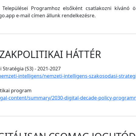
ő Települései Programhoz elsőként csatlakozni kívánó
o.app e-mail címen állunk rendelkezésre.
ZAKPOLITIKAI HÁTTÉR
 Stratégia (S3) - 2021-2027
/nemzeti-intelligens/nemzeti-intelligens-szakosodasi-strate
itikai program
legal-content/summary/2030-digital-decade-policy-program