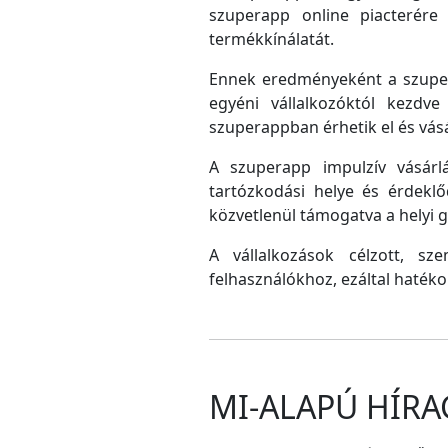
szuperapp online piacterére 
termékkínálatát.
Ennek eredményeként a szupera
egyéni vállalkozóktól kezdv
szuperappban érhetik el és vás
A szuperapp impulzív vásárlá
tartózkodási helye és érdeklő
közvetlenül támogatva a helyi
A vállalkozások célzott, sz
felhasználókhoz, ezáltal hatéko
MI-ALAPÚ HÍRA