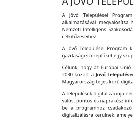
A JÖVŐ TELEPÜ
A Jövő Települései Program
alkalmazásával megvalósítsa M
Nemzeti Intelligens Szakosodás
célkitűzéseihez.
A Jövő Települései Program ke
gazdasági szereplőket egy szu
Célunk, hogy az Európai Unió D
2030 között a
Jövő Település
Magyarország teljes körű digital
A települések digitalizációja ne
valós, pontos és naprakész inf
be a programhoz csatlakozó 
digitalizálásra kerülnek, amely