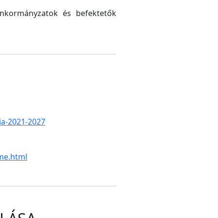
 önkormányzatok és befektetők
gia-2021-2027
me.html