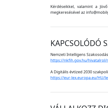
Kérdéseikkel, valamint a Jöv
megkeresésével az info@mobilg
KAPCSOLÓDÓ S
Nemzeti Intelligens Szakosodási
https://nkfih.gov.hu/hivatalrol
A Digitális évtized 2030 szakpol
https://eur-lex.europa.eu/HU/