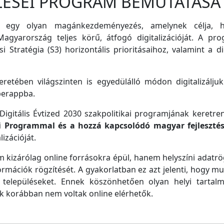
LÉSEI PROGRAM BEMUTATÁSA
 egy olyan magánkezdeményezés, amelynek célja, ho
agyarország teljes körű, átfogó digitalizációját. A pro
i Stratégia (S3) horizontális prioritásaihoz, valamint a di
retében világszinten is egyedülálló módon digitalizáljuk
perappba.
igitális Évtized 2030 szakpolitikai programjának keretre
ei Programmal és a hozzá kapcsolódó magyar fejleszté
izációját.
m kizárólag online forrásokra épül, hanem helyszíni adatrög
ormációk rögzítését. A gyakorlatban ez azt jelenti, hogy m
településeket. Ennek köszönhetően olyan helyi tartalm
ek korábban nem voltak online elérhetők.