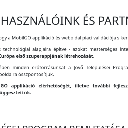
ELHASZNÁLÓINK ÉS PART
gy a MobilGO applikáció és weboldal piaci validációja siker
s technológiai alapjaira építve - azokat mesterséges inte
Európa első szuperappjának létrehozását.
lmében minden erőforrásunkat a Jövő Települései Progr
oldalra összpontosítjuk.
O applikáció elérhetőségét, illetve további fejle
függesztettük.