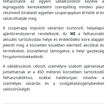
felhasználók az egyéni vállalkozóktól kezdve a
legnagyobb kereskedelmi szereplőkig minden piaci
résztvevő kínálatát egyetlen szuperappban érhetik el és
vásárolhatják meg.
A szuperapp impulzív vásárlást ösztönző, helyalapú
ajánlórendszerrel rendelkezik. Az
MI
a felhasználó
aktuális tartózkodási helye és érdeklődési köre alapján
jeleníti meg a közvetlen közelben elérhető akciókat és
termékeket, közvetlenül támogatva a helyi gazdaság
forgalomnövekedését.
A vállalkozások célzott, személyre szabott ajánlatokat
juttathatnak el a 450 méteres körzetben tartózkodó
felhasználókhoz, ezáltal hatékonyan növelve a
személyes vásárlás és a szolgáltatásigénybevétel
valószínűségét.