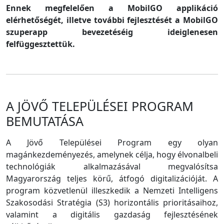
Ennek megfelelően a MobilGO applikáció
elérhetőségét, illetve további fejlesztését a MobilGO
szuperapp bevezetéséig ideiglenesen
felfüggesztettük.
A JÖVŐ TELEPÜLÉSEI PROGRAM
BEMUTATÁSA
A Jövő Települései Program egy olyan
magánkezdeményezés, amelynek célja, hogy élvonalbeli
technológiák alkalmazásával megvalósítsa
Magyarország teljes körű, átfogó digitalizációját. A
program közvetlenül illeszkedik a Nemzeti Intelligens
Szakosodási Stratégia (S3) horizontális prioritásaihoz,
valamint a digitális gazdaság fejlesztésének