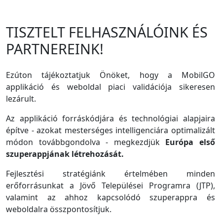
TISZTELT FELHASZNÁLÓINK ÉS
PARTNEREINK!
Ezúton tájékoztatjuk Önöket, hogy a MobilGO
applikáció és weboldal piaci validációja sikeresen
lezárult.
Az applikáció forráskódjára és technológiai alapjaira
építve - azokat mesterséges intelligenciára optimalizált
módon továbbgondolva - megkezdjük
Európa első
szuperappjának létrehozását.
Fejlesztési stratégiánk értelmében minden
erőforrásunkat a Jövő Települései Programra (JTP),
valamint az ahhoz kapcsolódó szuperappra és
weboldalra összpontosítjuk.