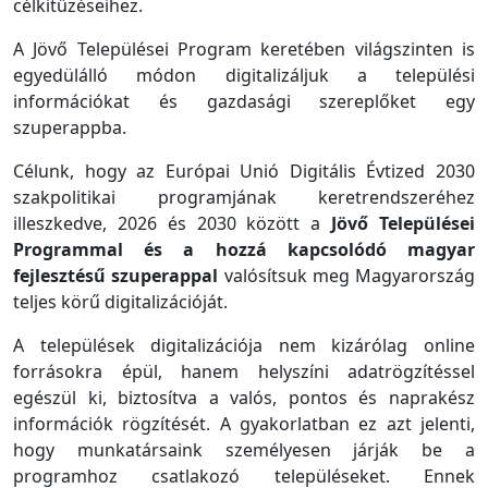
célkitűzéseihez.
A Jövő Települései Program keretében világszinten is
egyedülálló módon digitalizáljuk a települési
információkat és gazdasági szereplőket egy
szuperappba.
Célunk, hogy az Európai Unió Digitális Évtized 2030
szakpolitikai programjának keretrendszeréhez
illeszkedve, 2026 és 2030 között a
Jövő Települései
Programmal és a hozzá kapcsolódó magyar
fejlesztésű szuperappal
valósítsuk meg Magyarország
teljes körű digitalizációját.
A települések digitalizációja nem kizárólag online
forrásokra épül, hanem helyszíni adatrögzítéssel
egészül ki, biztosítva a valós, pontos és naprakész
információk rögzítését. A gyakorlatban ez azt jelenti,
hogy munkatársaink személyesen járják be a
programhoz csatlakozó településeket. Ennek