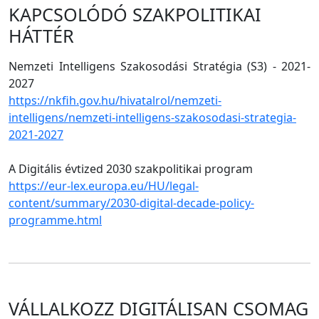
KAPCSOLÓDÓ SZAKPOLITIKAI
HÁTTÉR
Nemzeti Intelligens Szakosodási Stratégia (S3) - 2021-
2027
https://nkfih.gov.hu/hivatalrol/nemzeti-
intelligens/nemzeti-intelligens-szakosodasi-strategia-
2021-2027
A Digitális évtized 2030 szakpolitikai program
https://eur-lex.europa.eu/HU/legal-
content/summary/2030-digital-decade-policy-
programme.html
VÁLLALKOZZ DIGITÁLISAN CSOMAG