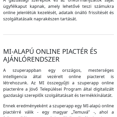
A gazdasági szereplők és az önkormányzatok saját
ügyfélkaput kapnak, amely lehetővé teszi számukra
online jelenlétük kezelését, adataik önálló frissítését és
szolgáltatásaik naprakészen tartását.
MI-ALAPÚ ONLINE PIACTÉR ÉS
AJÁNLÓRENDSZER
A szuperappban egy országos, mesterséges
intelligencia által vezérelt online piacteret is
létrehozunk. Az MI összegyűjti a szuperapp online
piacterére a Jövő Települései Program által digitalizált
gazdasági szereplők szolgáltatásait és termékkínálatát.
Ennek eredményeként a szuperapp egy MI-alapú online
piactérré válik - egy magyar „Temuvá” -, ahol a