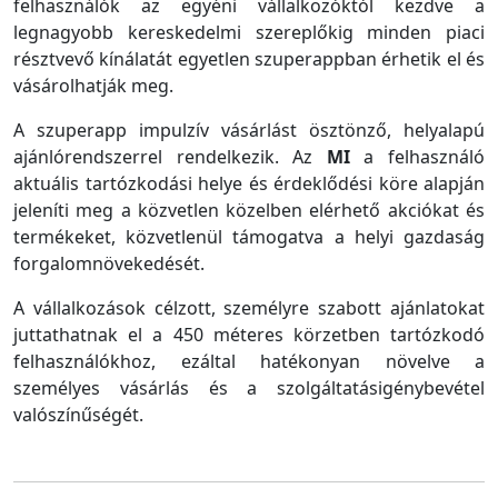
felhasználók az egyéni vállalkozóktól kezdve a
legnagyobb kereskedelmi szereplőkig minden piaci
résztvevő kínálatát egyetlen szuperappban érhetik el és
vásárolhatják meg.
A szuperapp impulzív vásárlást ösztönző, helyalapú
ajánlórendszerrel rendelkezik. Az
MI
a felhasználó
aktuális tartózkodási helye és érdeklődési köre alapján
jeleníti meg a közvetlen közelben elérhető akciókat és
termékeket, közvetlenül támogatva a helyi gazdaság
forgalomnövekedését.
A vállalkozások célzott, személyre szabott ajánlatokat
juttathatnak el a 450 méteres körzetben tartózkodó
felhasználókhoz, ezáltal hatékonyan növelve a
személyes vásárlás és a szolgáltatásigénybevétel
valószínűségét.