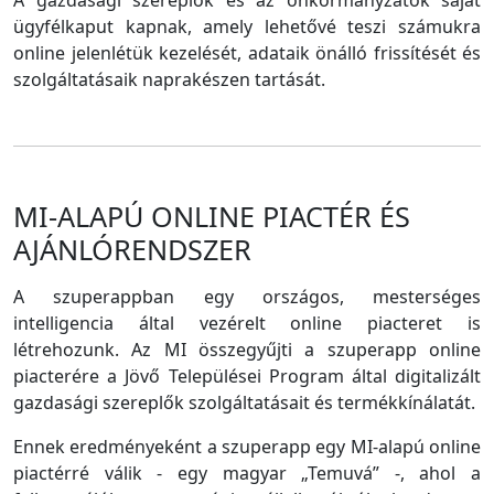
A gazdasági szereplők és az önkormányzatok saját
ügyfélkaput kapnak, amely lehetővé teszi számukra
online jelenlétük kezelését, adataik önálló frissítését és
szolgáltatásaik naprakészen tartását.
MI-ALAPÚ ONLINE PIACTÉR ÉS
AJÁNLÓRENDSZER
A szuperappban egy országos, mesterséges
intelligencia által vezérelt online piacteret is
létrehozunk. Az MI összegyűjti a szuperapp online
piacterére a Jövő Települései Program által digitalizált
gazdasági szereplők szolgáltatásait és termékkínálatát.
Ennek eredményeként a szuperapp egy MI-alapú online
piactérré válik - egy magyar „Temuvá” -, ahol a