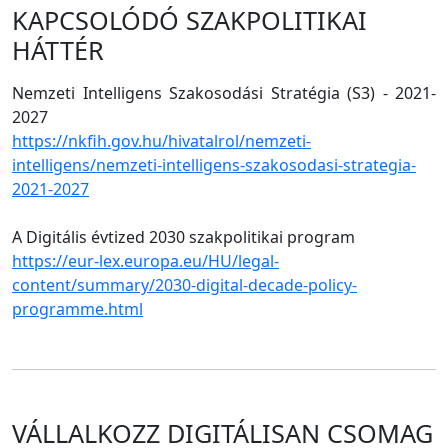
KAPCSOLÓDÓ SZAKPOLITIKAI
HÁTTÉR
Nemzeti Intelligens Szakosodási Stratégia (S3) - 2021-
2027
https://nkfih.gov.hu/hivatalrol/nemzeti-
intelligens/nemzeti-intelligens-szakosodasi-strategia-
2021-2027
A Digitális évtized 2030 szakpolitikai program
https://eur-lex.europa.eu/HU/legal-
content/summary/2030-digital-decade-policy-
programme.html
VÁLLALKOZZ DIGITÁLISAN CSOMAG