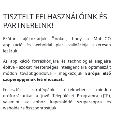
TISZTELT FELHASZNÁLÓINK ÉS
PARTNEREINK!
Ezúton tájékoztatjuk Önöket, hogy a MobilGO
applikáció és weboldal piaci validációja sikeresen
lezárult.
Az applikáció forráskódjára és technológiai alapjaira
építve - azokat mesterséges intelligenciára optimalizált
módon továbbgondolva - megkezdjük
Európa első
szuperappjának létrehozását.
Fejlesztési stratégiánk értelmében minden
erőforrásunkat a Jövő Települései Programra (JTP),
valamint az ahhoz kapcsolódó szuperappra és
weboldalra összpontosítjuk.