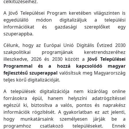
célkitűzéseihez.
A Jövő Települései Program keretében világszinten is
egyedülálló módon digitalizáljuk a települési
információkat és gazdasági szereplőket egy
szuperappba.
Célunk, hogy az Európai Unió Digitális Évtized 2030
szakpolitikai programjának keretrendszeréhez
illeszkedve, 2026 és 2030 között a
Jövő Települései
Programmal és a hozzá kapcsolódó magyar
fejlesztésű szuperappal
valósítsuk meg Magyarország
teljes körű digitalizációját.
A települések digitalizációja nem kizárólag online
forrásokra épül, hanem helyszíni adatrögzítéssel
egészül ki, biztosítva a valós, pontos és naprakész
információk rögzítését. A gyakorlatban ez azt jelenti,
hogy munkatársaink személyesen járják be a
programhoz csatlakozó településeket. Ennek