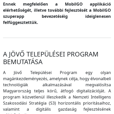
Ennek megfelelően a MobilGO applikáció
elérhetőségét, illetve további fejlesztését a MobilGO
szuperapp bevezetéséig ideiglenesen
felfüggesztettük.
A JÖVŐ TELEPÜLÉSEI PROGRAM
BEMUTATÁSA
A Jövő Települései Program egy olyan
magánkezdeményezés, amelynek célja, hogy élvonalbeli
technológiák alkalmazásával megvalósítsa
Magyarország teljes körű, átfogó digitalizációját. A
program közvetlenül illeszkedik a Nemzeti Intelligens
Szakosodási Stratégia (S3) horizontális prioritásaihoz,
valamint a digitális gazdaság fejlesztésének