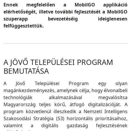
Ennek megfelelően a MobilGO applikáció
elérhetőségét, illetve további fejlesztését a MobilGO
szuperapp bevezetéséig ideiglenesen
felfüggesztettük.
A JÖVŐ TELEPÜLÉSEI PROGRAM
BEMUTATÁSA
A Jövő Települései Program egy olyan
magánkezdeményezés, amelynek célja, hogy élvonalbeli
technológiák alkalmazásával megvalósítsa
Magyarország teljes körű, átfogó digitalizációját. A
program közvetlenül illeszkedik a Nemzeti Intelligens
Szakosodási Stratégia (S3) horizontális prioritásaihoz,
valamint a digitális gazdaság fejlesztésének