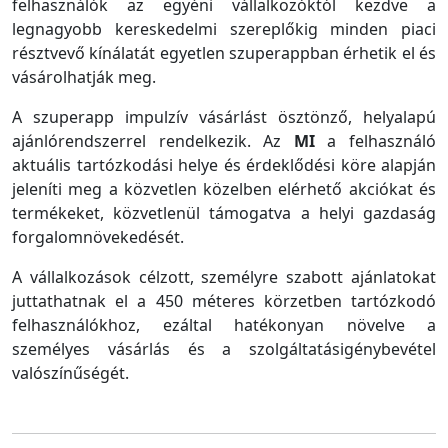
felhasználók az egyéni vállalkozóktól kezdve a
legnagyobb kereskedelmi szereplőkig minden piaci
résztvevő kínálatát egyetlen szuperappban érhetik el és
vásárolhatják meg.
A szuperapp impulzív vásárlást ösztönző, helyalapú
ajánlórendszerrel rendelkezik. Az
MI
a felhasználó
aktuális tartózkodási helye és érdeklődési köre alapján
jeleníti meg a közvetlen közelben elérhető akciókat és
termékeket, közvetlenül támogatva a helyi gazdaság
forgalomnövekedését.
A vállalkozások célzott, személyre szabott ajánlatokat
juttathatnak el a 450 méteres körzetben tartózkodó
felhasználókhoz, ezáltal hatékonyan növelve a
személyes vásárlás és a szolgáltatásigénybevétel
valószínűségét.