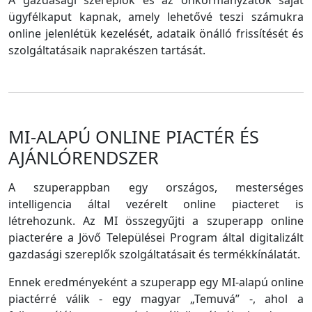
A gazdasági szereplők és az önkormányzatok saját
ügyfélkaput kapnak, amely lehetővé teszi számukra
online jelenlétük kezelését, adataik önálló frissítését és
szolgáltatásaik naprakészen tartását.
MI-ALAPÚ ONLINE PIACTÉR ÉS
AJÁNLÓRENDSZER
A szuperappban egy országos, mesterséges
intelligencia által vezérelt online piacteret is
létrehozunk. Az MI összegyűjti a szuperapp online
piacterére a Jövő Települései Program által digitalizált
gazdasági szereplők szolgáltatásait és termékkínálatát.
Ennek eredményeként a szuperapp egy MI-alapú online
piactérré válik - egy magyar „Temuvá” -, ahol a