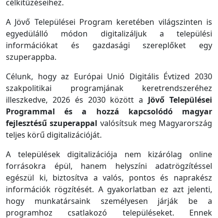
célkitűzéseihez.
A Jövő Települései Program keretében világszinten is
egyedülálló módon digitalizáljuk a települési
információkat és gazdasági szereplőket egy
szuperappba.
Célunk, hogy az Európai Unió Digitális Évtized 2030
szakpolitikai programjának keretrendszeréhez
illeszkedve, 2026 és 2030 között a
Jövő Települései
Programmal és a hozzá kapcsolódó magyar
fejlesztésű szuperappal
valósítsuk meg Magyarország
teljes körű digitalizációját.
A települések digitalizációja nem kizárólag online
forrásokra épül, hanem helyszíni adatrögzítéssel
egészül ki, biztosítva a valós, pontos és naprakész
információk rögzítését. A gyakorlatban ez azt jelenti,
hogy munkatársaink személyesen járják be a
programhoz csatlakozó településeket. Ennek