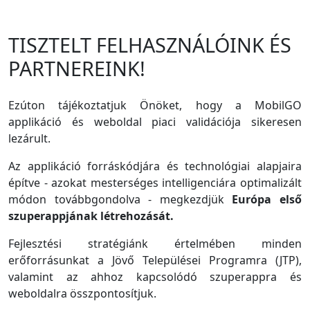
TISZTELT FELHASZNÁLÓINK ÉS
PARTNEREINK!
Ezúton tájékoztatjuk Önöket, hogy a MobilGO
applikáció és weboldal piaci validációja sikeresen
lezárult.
Az applikáció forráskódjára és technológiai alapjaira
építve - azokat mesterséges intelligenciára optimalizált
módon továbbgondolva - megkezdjük
Európa első
szuperappjának létrehozását.
Fejlesztési stratégiánk értelmében minden
erőforrásunkat a Jövő Települései Programra (JTP),
valamint az ahhoz kapcsolódó szuperappra és
weboldalra összpontosítjuk.