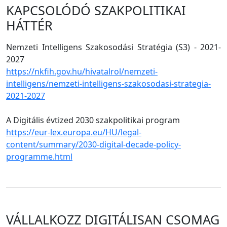
KAPCSOLÓDÓ SZAKPOLITIKAI
HÁTTÉR
Nemzeti Intelligens Szakosodási Stratégia (S3) - 2021-
2027
https://nkfih.gov.hu/hivatalrol/nemzeti-
intelligens/nemzeti-intelligens-szakosodasi-strategia-
2021-2027
A Digitális évtized 2030 szakpolitikai program
https://eur-lex.europa.eu/HU/legal-
content/summary/2030-digital-decade-policy-
programme.html
VÁLLALKOZZ DIGITÁLISAN CSOMAG