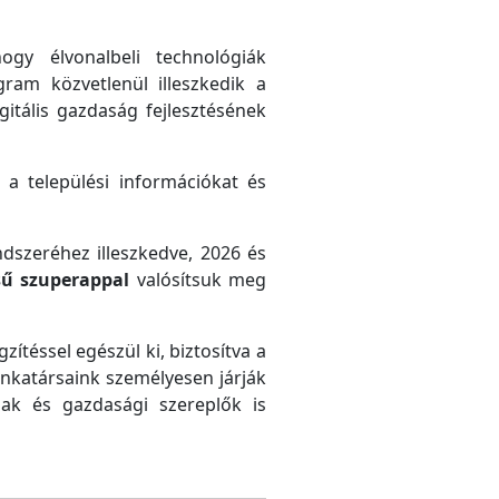
gy élvonalbeli technológiák
gram közvetlenül illeszkedik a
gitális gazdaság fejlesztésének
 a települési információkat és
ndszeréhez illeszkedve, 2026 és
sű szuperappal
valósítsuk meg
zítéssel egészül ki, biztosítva a
unkatársaink személyesen járják
ak és gazdasági szereplők is