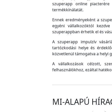
szuperapp online piacterére 
termékkínálatát.
Ennek eredményeként a szupera
egyéni vállalkozóktól kezdv
szuperappban érhetik el és vás
A szuperapp impulzív vásárlá
tartózkodási helye és érdeklő
közvetlenül támogatva a helyi
A vállalkozások célzott, sz
felhasználókhoz, ezáltal hatéko
MI-ALAPÚ HÍRA