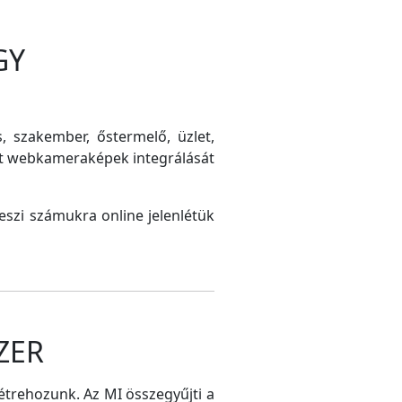
GY
s, szakember, őstermelő, üzlet,
int webkameraképek integrálását
szi számukra online jelenlétük
ZER
létrehozunk. Az MI összegyűjti a