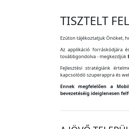
TISZTELT F
Ezúton tájékoztatjuk Önöket, ho
Az applikáció forráskódjára é
továbbgondolva - megkezdjük
Fejlesztési stratégiánk érte
kapcsolódó szuperappra és web
Ennek megfelelően a MobilG
bevezetéséig ideiglenesen fel