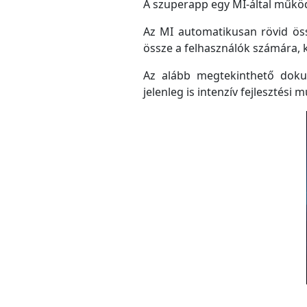
A szuperapp egy MI-által működő
Az MI automatikusan rövid össz
össze a felhasználók számára, 
Az alább megtekinthető doku
jelenleg is intenzív fejlesztési m