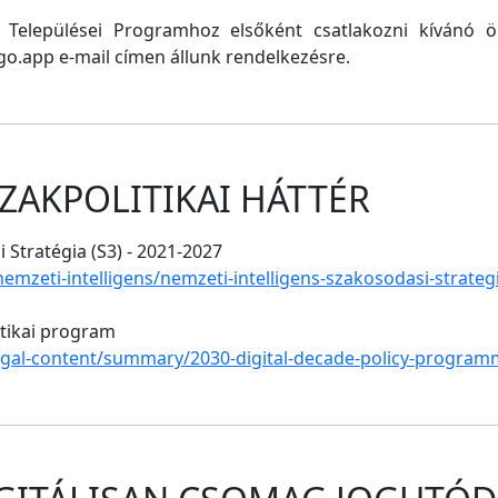
ő Települései Programhoz elsőként csatlakozni kívánó
o.app e-mail címen állunk rendelkezésre.
ZAKPOLITIKAI HÁTTÉR
 Stratégia (S3) - 2021-2027
/nemzeti-intelligens/nemzeti-intelligens-szakosodasi-strate
itikai program
legal-content/summary/2030-digital-decade-policy-program