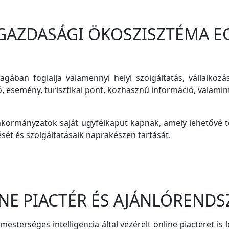
 GAZDASÁGI ÖKOSZISZTÉMA E
magában foglalja valamennyi helyi szolgáltatás, vállalkozá
ó, esemény, turisztikai pont, közhasznú információ, valam
nkormányzatok saját ügyfélkaput kapnak, amely lehetővé te
tését és szolgáltatásaik naprakészen tartását.
NE PIACTÉR ÉS AJÁNLÓRENDS
sterséges intelligencia által vezérelt online piacteret is 