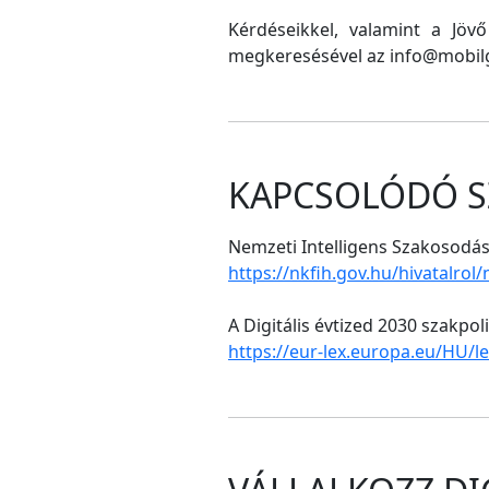
Kérdéseikkel, valamint a Jöv
megkeresésével az info@mobilg
KAPCSOLÓDÓ S
Nemzeti Intelligens Szakosodási
https://nkfih.gov.hu/hivatalrol
A Digitális évtized 2030 szakpol
https://eur-lex.europa.eu/HU/