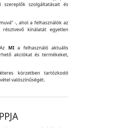
 szereplők szolgáltatásait és
uvá” -, ahol a felhasználók az
résztvevő kínálatát egyetlen
. Az
MI
a felhasználó aktuális
érhető akciókat és termékeket,
méteres körzetben tartózkodó
vétel valószínűségét.
PPJA