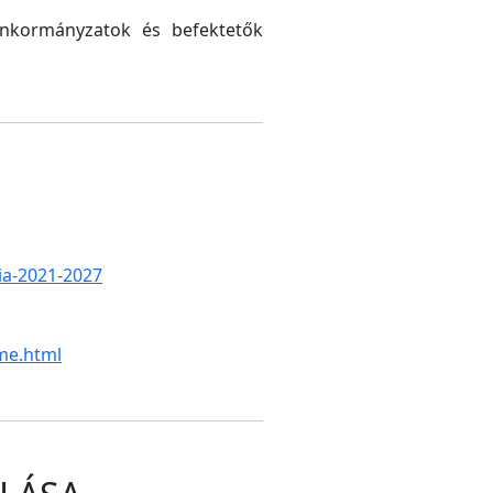
 önkormányzatok és befektetők
gia-2021-2027
me.html