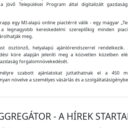
a Jövő Települései Program által digitalizált gazdasági
pp egy MI-alapú online piactérré válik - egy magyar „Tem
e a legnagyobb kereskedelmi szereplőkig minden piaci 
árolhatják meg.
st ösztönző, helyalapú ajánlórendszerrel rendelkezik
dési köre alapján jeleníti meg a közvetlen közelben el
 gazdaság forgalomnövekedését.
emélyre szabott ajánlatokat juttathatnak el a 450 
nyan növelve a személyes vásárlás és a szolgáltatásigénybe
GGREGÁTOR - A HÍREK STARTA