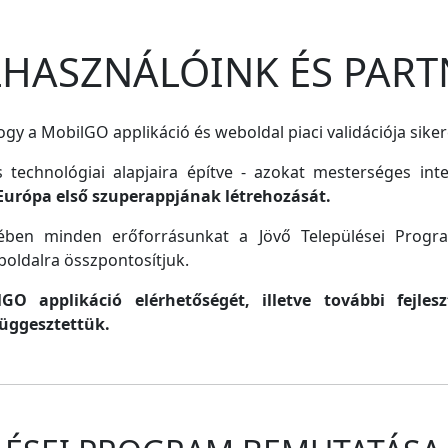
ELHASZNÁLÓINK ÉS PART
gy a MobilGO applikáció és weboldal piaci validációja siker
s technológiai alapjaira építve - azokat mesterséges inte
Európa első szuperappjának létrehozását.
lmében minden erőforrásunkat a Jövő Települései Progr
oldalra összpontosítjuk.
O applikáció elérhetőségét, illetve további fejle
függesztettük.