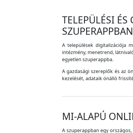
TELEPÜLÉSI ÉS
SZUPERAPPBAN
A települések digitalizációja 
intézmény, menetrend, látnival
egyetlen szuperappba.
A gazdasági szereplők és az ö
kezelését, adataik önálló frissí
MI-ALAPÚ ONLI
A szuperappban egy országos, me