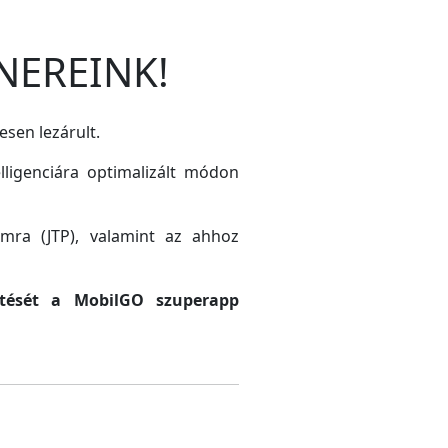
NEREINK!
esen lezárult.
lligenciára optimalizált módon
amra (JTP), valamint az ahhoz
sztését a MobilGO szuperapp