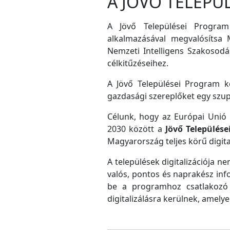
A JÖVŐ TELEPÜ
A Jövő Települései Program
alkalmazásával megvalósítsa M
Nemzeti Intelligens Szakosodás
célkitűzéseihez.
A Jövő Települései Program ke
gazdasági szereplőket egy szu
Célunk, hogy az Európai Unió D
2030 között a
Jövő Település
Magyarország teljes körű digital
A települések digitalizációja ne
valós, pontos és naprakész inf
be a programhoz csatlakozó 
digitalizálásra kerülnek, amely