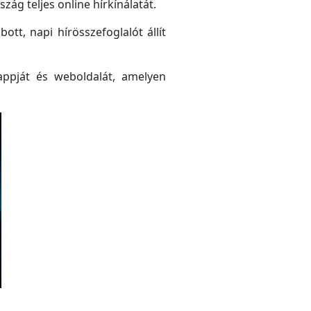
ág teljes online hírkínálatát.
tt, napi hírösszefoglalót állít
ppját és weboldalát, amelyen