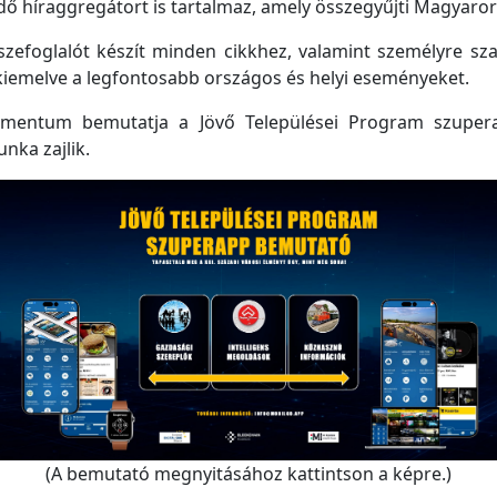
 híraggregátort is tartalmaz, amely összegyűjti Magyarorsz
efoglalót készít minden cikkhez, valamint személyre szabo
kiemelve a legfontosabb országos és helyi eseményeket.
mentum bemutatja a Jövő Települései Program szupera
unka zajlik.
(A bemutató megnyitásához kattintson a képre.)