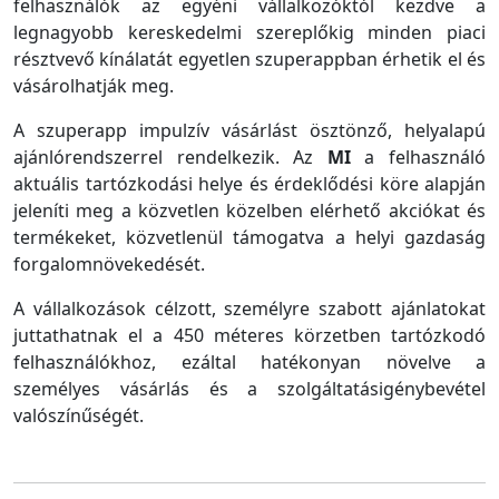
felhasználók az egyéni vállalkozóktól kezdve a
legnagyobb kereskedelmi szereplőkig minden piaci
résztvevő kínálatát egyetlen szuperappban érhetik el és
vásárolhatják meg.
A szuperapp impulzív vásárlást ösztönző, helyalapú
ajánlórendszerrel rendelkezik. Az
MI
a felhasználó
aktuális tartózkodási helye és érdeklődési köre alapján
jeleníti meg a közvetlen közelben elérhető akciókat és
termékeket, közvetlenül támogatva a helyi gazdaság
forgalomnövekedését.
A vállalkozások célzott, személyre szabott ajánlatokat
juttathatnak el a 450 méteres körzetben tartózkodó
felhasználókhoz, ezáltal hatékonyan növelve a
személyes vásárlás és a szolgáltatásigénybevétel
valószínűségét.