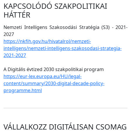
KAPCSOLÓDÓ SZAKPOLITIKAI
HÁTTÉR
Nemzeti Intelligens Szakosodási Stratégia (S3) - 2021-
2027
https://nkfih.gov.hu/hivatalrol/nemzeti-
intelligens/nemzeti-intelligens-szakosodasi-strategia-
2021-2027
A Digitális évtized 2030 szakpolitikai program
https://eur-lex.europa.eu/HU/legal-
content/summary/2030-digital-decade-policy-
programme.html
VÁLLALKOZZ DIGITÁLISAN CSOMAG