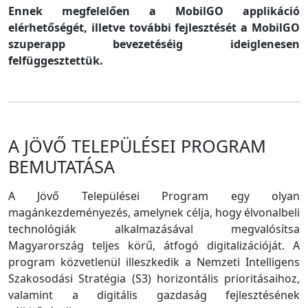
Ennek megfelelően a MobilGO applikáció
elérhetőségét, illetve további fejlesztését a MobilGO
szuperapp bevezetéséig ideiglenesen
felfüggesztettük.
A JÖVŐ TELEPÜLÉSEI PROGRAM
BEMUTATÁSA
A Jövő Települései Program egy olyan
magánkezdeményezés, amelynek célja, hogy élvonalbeli
technológiák alkalmazásával megvalósítsa
Magyarország teljes körű, átfogó digitalizációját. A
program közvetlenül illeszkedik a Nemzeti Intelligens
Szakosodási Stratégia (S3) horizontális prioritásaihoz,
valamint a digitális gazdaság fejlesztésének