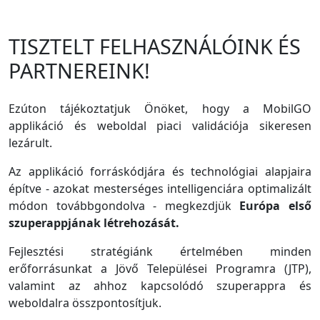
TISZTELT FELHASZNÁLÓINK ÉS
PARTNEREINK!
Ezúton tájékoztatjuk Önöket, hogy a MobilGO
applikáció és weboldal piaci validációja sikeresen
lezárult.
Az applikáció forráskódjára és technológiai alapjaira
építve - azokat mesterséges intelligenciára optimalizált
módon továbbgondolva - megkezdjük
Európa első
szuperappjának létrehozását.
Fejlesztési stratégiánk értelmében minden
erőforrásunkat a Jövő Települései Programra (JTP),
valamint az ahhoz kapcsolódó szuperappra és
weboldalra összpontosítjuk.