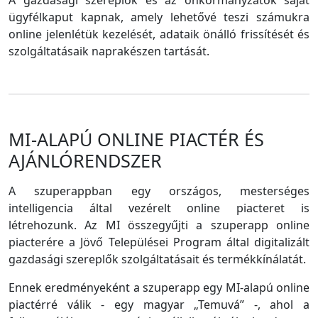
A gazdasági szereplők és az önkormányzatok saját
ügyfélkaput kapnak, amely lehetővé teszi számukra
online jelenlétük kezelését, adataik önálló frissítését és
szolgáltatásaik naprakészen tartását.
MI-ALAPÚ ONLINE PIACTÉR ÉS
AJÁNLÓRENDSZER
A szuperappban egy országos, mesterséges
intelligencia által vezérelt online piacteret is
létrehozunk. Az MI összegyűjti a szuperapp online
piacterére a Jövő Települései Program által digitalizált
gazdasági szereplők szolgáltatásait és termékkínálatát.
Ennek eredményeként a szuperapp egy MI-alapú online
piactérré válik - egy magyar „Temuvá” -, ahol a