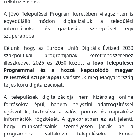
célkitűzéseihez.
A Jövő Települései Program keretében világszinten is
egyedülálló módon digitalizáljuk a települési
információkat és gazdasági szereplőket egy
szuperappba.
Célunk, hogy az Európai Unió Digitális Évtized 2030
szakpolitikai programjának keretrendszeréhez
illeszkedve, 2026 és 2030 között a
Jövő Települései
Programmal és a hozzá kapcsolódó magyar
fejlesztésű szuperappal
valósítsuk meg Magyarország
teljes körű digitalizációját.
A települések digitalizációja nem kizárólag online
forrásokra épül, hanem helyszíni adatrögzítéssel
egészül ki, biztosítva a valós, pontos és naprakész
információk rögzítését. A gyakorlatban ez azt jelenti,
hogy munkatársaink személyesen járják be a
programhoz csatlakozó településeket. Ennek