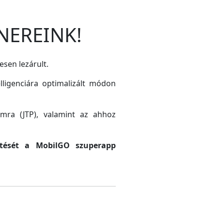
NEREINK!
esen lezárult.
lligenciára optimalizált módon
amra (JTP), valamint az ahhoz
sztését a MobilGO szuperapp