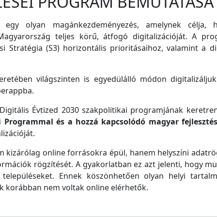
LÉSEI PROGRAM BEMUTATÁSA
 egy olyan magánkezdeményezés, amelynek célja, ho
agyarország teljes körű, átfogó digitalizációját. A pro
i Stratégia (S3) horizontális prioritásaihoz, valamint a di
retében világszinten is egyedülálló módon digitalizáljuk
perappba.
igitális Évtized 2030 szakpolitikai programjának keretre
ei Programmal és a hozzá kapcsolódó magyar fejleszté
izációját.
m kizárólag online forrásokra épül, hanem helyszíni adatrög
ormációk rögzítését. A gyakorlatban ez azt jelenti, hogy m
településeket. Ennek köszönhetően olyan helyi tartalm
ek korábban nem voltak online elérhetők.