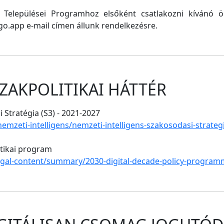
ő Települései Programhoz elsőként csatlakozni kívánó
o.app e-mail címen állunk rendelkezésre.
ZAKPOLITIKAI HÁTTÉR
 Stratégia (S3) - 2021-2027
/nemzeti-intelligens/nemzeti-intelligens-szakosodasi-strate
itikai program
legal-content/summary/2030-digital-decade-policy-program