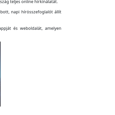
ág teljes online hírkínálatát.
tt, napi hírösszefoglalót állít
ppját és weboldalát, amelyen