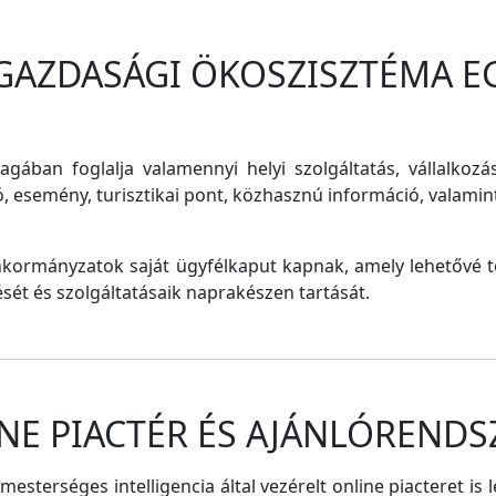
 GAZDASÁGI ÖKOSZISZTÉMA E
magában foglalja valamennyi helyi szolgáltatás, vállalkozá
ó, esemény, turisztikai pont, közhasznú információ, valam
nkormányzatok saját ügyfélkaput kapnak, amely lehetővé te
tését és szolgáltatásaik naprakészen tartását.
NE PIACTÉR ÉS AJÁNLÓRENDS
sterséges intelligencia által vezérelt online piacteret is 