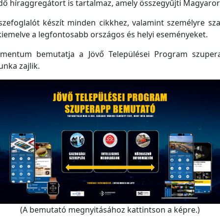
 híraggregátort is tartalmaz, amely összegyűjti Magyarorsz
efoglalót készít minden cikkhez, valamint személyre szabo
kiemelve a legfontosabb országos és helyi eseményeket.
mentum bemutatja a Jövő Települései Program szupera
unka zajlik.
(A bemutató megnyitásához kattintson a képre.)