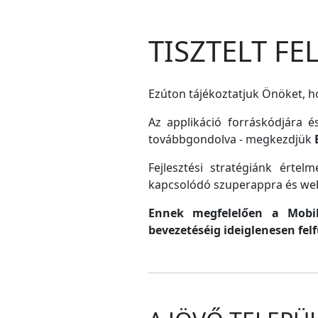
TISZTELT F
Ezúton tájékoztatjuk Önöket, ho
Az applikáció forráskódjára é
továbbgondolva - megkezdjük
Fejlesztési stratégiánk érte
kapcsolódó szuperappra és web
Ennek megfelelően a MobilG
bevezetéséig ideiglenesen fel