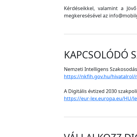
Kérdéseikkel, valamint a Jöv
megkeresésével az info@mobilg
KAPCSOLÓDÓ S
Nemzeti Intelligens Szakosodási
https://nkfih.gov.hu/hivatalrol
A Digitális évtized 2030 szakpol
https://eur-lex.europa.eu/HU/