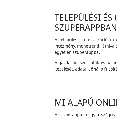
TELEPÜLÉSI ÉS
SZUPERAPPBAN
A települések digitalizációja 
intézmény, menetrend, látnival
egyetlen szuperappba.
A gazdasági szereplők és az ö
kezelését, adataik önálló frissí
MI-ALAPÚ ONLI
A szuperappban egy országos, me