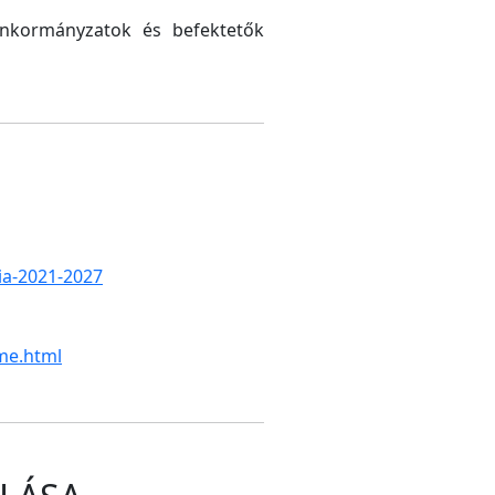
 önkormányzatok és befektetők
gia-2021-2027
me.html