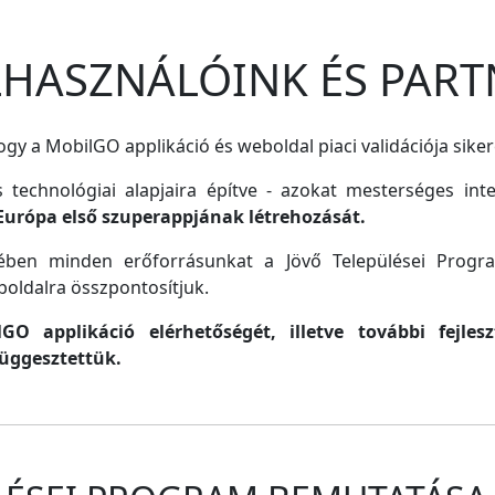
ELHASZNÁLÓINK ÉS PART
gy a MobilGO applikáció és weboldal piaci validációja siker
s technológiai alapjaira építve - azokat mesterséges inte
Európa első szuperappjának létrehozását.
lmében minden erőforrásunkat a Jövő Települései Progr
oldalra összpontosítjuk.
O applikáció elérhetőségét, illetve további fejle
függesztettük.