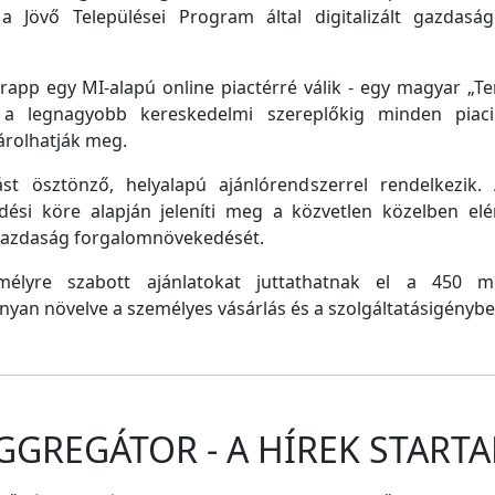
a Jövő Települései Program által digitalizált gazdasági
pp egy MI-alapú online piactérré válik - egy magyar „Tem
e a legnagyobb kereskedelmi szereplőkig minden piaci 
árolhatják meg.
st ösztönző, helyalapú ajánlórendszerrel rendelkezik
dési köre alapján jeleníti meg a közvetlen közelben el
 gazdaság forgalomnövekedését.
emélyre szabott ajánlatokat juttathatnak el a 450 
nyan növelve a személyes vásárlás és a szolgáltatásigénybe
GGREGÁTOR - A HÍREK STARTA