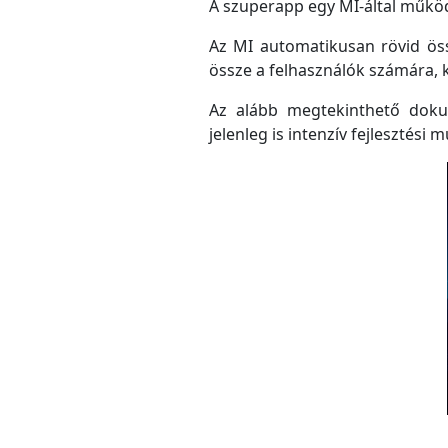
A szuperapp egy MI-által működő
Az MI automatikusan rövid össz
össze a felhasználók számára, 
Az alább megtekinthető doku
jelenleg is intenzív fejlesztési m