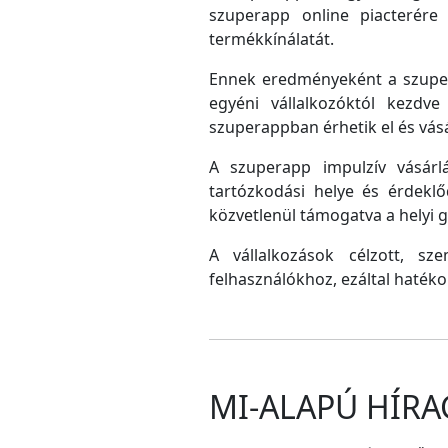
szuperapp online piacterére 
termékkínálatát.
Ennek eredményeként a szupera
egyéni vállalkozóktól kezdv
szuperappban érhetik el és vás
A szuperapp impulzív vásárlá
tartózkodási helye és érdeklő
közvetlenül támogatva a helyi
A vállalkozások célzott, sz
felhasználókhoz, ezáltal hatéko
MI-ALAPÚ HÍRA