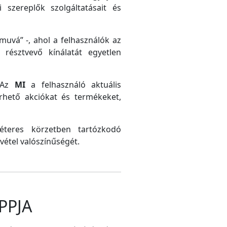
 szereplők szolgáltatásait és
uvá” -, ahol a felhasználók az
résztvevő kínálatát egyetlen
. Az
MI
a felhasználó aktuális
érhető akciókat és termékeket,
méteres körzetben tartózkodó
vétel valószínűségét.
PPJA