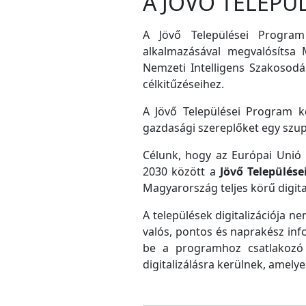
A JÖVŐ TELEPÜ
A Jövő Települései Program
alkalmazásával megvalósítsa M
Nemzeti Intelligens Szakosodás
célkitűzéseihez.
A Jövő Települései Program ke
gazdasági szereplőket egy szu
Célunk, hogy az Európai Unió D
2030 között a
Jövő Település
Magyarország teljes körű digital
A települések digitalizációja ne
valós, pontos és naprakész inf
be a programhoz csatlakozó 
digitalizálásra kerülnek, amely