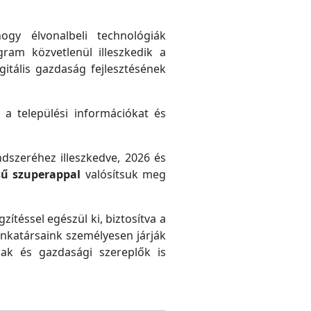
gy élvonalbeli technológiák
gram közvetlenül illeszkedik a
gitális gazdaság fejlesztésének
 a települési információkat és
ndszeréhez illeszkedve, 2026 és
sű szuperappal
valósítsuk meg
zítéssel egészül ki, biztosítva a
unkatársaink személyesen járják
ak és gazdasági szereplők is