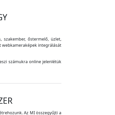
GY
s, szakember, őstermelő, üzlet,
int webkameraképek integrálását
szi számukra online jelenlétük
ZER
létrehozunk. Az MI összegyűjti a