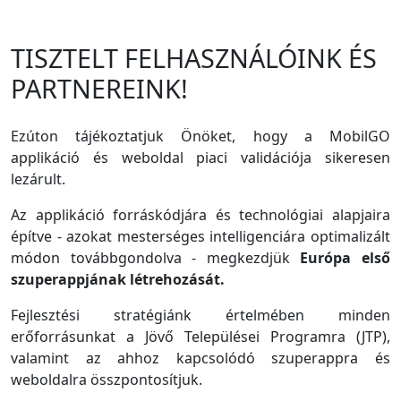
TISZTELT FELHASZNÁLÓINK ÉS
PARTNEREINK!
Ezúton tájékoztatjuk Önöket, hogy a MobilGO
applikáció és weboldal piaci validációja sikeresen
lezárult.
Az applikáció forráskódjára és technológiai alapjaira
építve - azokat mesterséges intelligenciára optimalizált
módon továbbgondolva - megkezdjük
Európa első
szuperappjának létrehozását.
Fejlesztési stratégiánk értelmében minden
erőforrásunkat a Jövő Települései Programra (JTP),
valamint az ahhoz kapcsolódó szuperappra és
weboldalra összpontosítjuk.