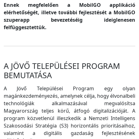
Ennek megfelelően a MobilGO applikáció
elérhetőségét, illetve további fejlesztését a MobilGO
szuperapp bevezetéséig ideiglenesen
felfüggesztettük.
A JÖVŐ TELEPÜLÉSEI PROGRAM
BEMUTATÁSA
A Jövő Települései Program egy olyan
magánkezdeményezés, amelynek célja, hogy élvonalbeli
technológiák alkalmazásával megvalósítsa
Magyarország teljes körű, átfogó digitalizációját. A
program közvetlenül illeszkedik a Nemzeti Intelligens
Szakosodási Stratégia (S3) horizontális prioritásaihoz,
valamint a digitális gazdaság fejlesztésének