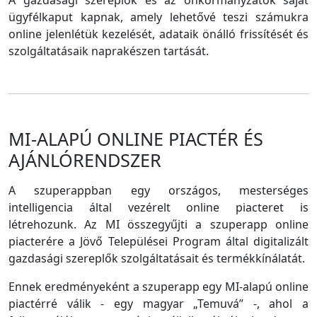
A gazdasági szereplők és az önkormányzatok saját
ügyfélkaput kapnak, amely lehetővé teszi számukra
online jelenlétük kezelését, adataik önálló frissítését és
szolgáltatásaik naprakészen tartását.
MI-ALAPÚ ONLINE PIACTÉR ÉS
AJÁNLÓRENDSZER
A szuperappban egy országos, mesterséges
intelligencia által vezérelt online piacteret is
létrehozunk. Az MI összegyűjti a szuperapp online
piacterére a Jövő Települései Program által digitalizált
gazdasági szereplők szolgáltatásait és termékkínálatát.
Ennek eredményeként a szuperapp egy MI-alapú online
piactérré válik - egy magyar „Temuvá” -, ahol a