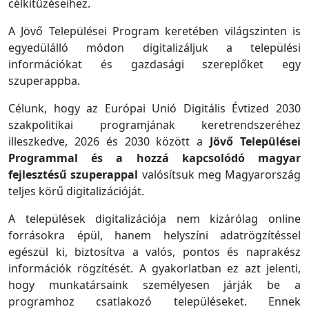
célkitűzéseihez.
A Jövő Települései Program keretében világszinten is
egyedülálló módon digitalizáljuk a települési
információkat és gazdasági szereplőket egy
szuperappba.
Célunk, hogy az Európai Unió Digitális Évtized 2030
szakpolitikai programjának keretrendszeréhez
illeszkedve, 2026 és 2030 között a
Jövő Települései
Programmal és a hozzá kapcsolódó magyar
fejlesztésű szuperappal
valósítsuk meg Magyarország
teljes körű digitalizációját.
A települések digitalizációja nem kizárólag online
forrásokra épül, hanem helyszíni adatrögzítéssel
egészül ki, biztosítva a valós, pontos és naprakész
információk rögzítését. A gyakorlatban ez azt jelenti,
hogy munkatársaink személyesen járják be a
programhoz csatlakozó településeket. Ennek