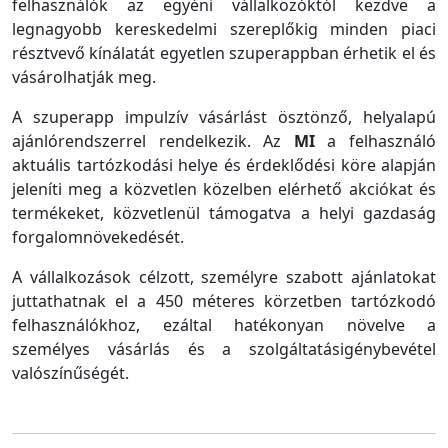
felhasználók az egyéni vállalkozóktól kezdve a
legnagyobb kereskedelmi szereplőkig minden piaci
résztvevő kínálatát egyetlen szuperappban érhetik el és
vásárolhatják meg.
A szuperapp impulzív vásárlást ösztönző, helyalapú
ajánlórendszerrel rendelkezik. Az
MI
a felhasználó
aktuális tartózkodási helye és érdeklődési köre alapján
jeleníti meg a közvetlen közelben elérhető akciókat és
termékeket, közvetlenül támogatva a helyi gazdaság
forgalomnövekedését.
A vállalkozások célzott, személyre szabott ajánlatokat
juttathatnak el a 450 méteres körzetben tartózkodó
felhasználókhoz, ezáltal hatékonyan növelve a
személyes vásárlás és a szolgáltatásigénybevétel
valószínűségét.