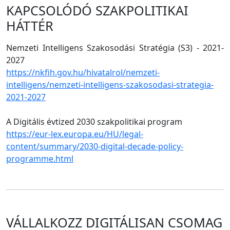
KAPCSOLÓDÓ SZAKPOLITIKAI
HÁTTÉR
Nemzeti Intelligens Szakosodási Stratégia (S3) - 2021-
2027
https://nkfih.gov.hu/hivatalrol/nemzeti-
intelligens/nemzeti-intelligens-szakosodasi-strategia-
2021-2027
A Digitális évtized 2030 szakpolitikai program
https://eur-lex.europa.eu/HU/legal-
content/summary/2030-digital-decade-policy-
programme.html
VÁLLALKOZZ DIGITÁLISAN CSOMAG