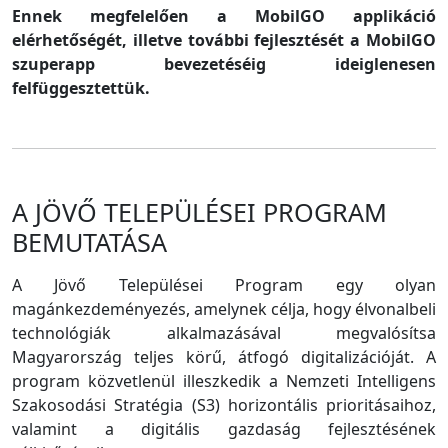
Ennek megfelelően a MobilGO applikáció
elérhetőségét, illetve további fejlesztését a MobilGO
szuperapp bevezetéséig ideiglenesen
felfüggesztettük.
A JÖVŐ TELEPÜLÉSEI PROGRAM
BEMUTATÁSA
A Jövő Települései Program egy olyan
magánkezdeményezés, amelynek célja, hogy élvonalbeli
technológiák alkalmazásával megvalósítsa
Magyarország teljes körű, átfogó digitalizációját. A
program közvetlenül illeszkedik a Nemzeti Intelligens
Szakosodási Stratégia (S3) horizontális prioritásaihoz,
valamint a digitális gazdaság fejlesztésének