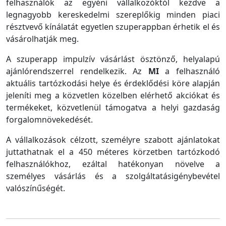
felhasználók az egyéni vállalkozóktól kezdve a
legnagyobb kereskedelmi szereplőkig minden piaci
résztvevő kínálatát egyetlen szuperappban érhetik el és
vásárolhatják meg.
A szuperapp impulzív vásárlást ösztönző, helyalapú
ajánlórendszerrel rendelkezik. Az
MI
a felhasználó
aktuális tartózkodási helye és érdeklődési köre alapján
jeleníti meg a közvetlen közelben elérhető akciókat és
termékeket, közvetlenül támogatva a helyi gazdaság
forgalomnövekedését.
A vállalkozások célzott, személyre szabott ajánlatokat
juttathatnak el a 450 méteres körzetben tartózkodó
felhasználókhoz, ezáltal hatékonyan növelve a
személyes vásárlás és a szolgáltatásigénybevétel
valószínűségét.