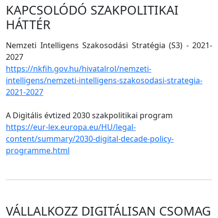
KAPCSOLÓDÓ SZAKPOLITIKAI
HÁTTÉR
Nemzeti Intelligens Szakosodási Stratégia (S3) - 2021-
2027
https://nkfih.gov.hu/hivatalrol/nemzeti-
intelligens/nemzeti-intelligens-szakosodasi-strategia-
2021-2027
A Digitális évtized 2030 szakpolitikai program
https://eur-lex.europa.eu/HU/legal-
content/summary/2030-digital-decade-policy-
programme.html
VÁLLALKOZZ DIGITÁLISAN CSOMAG