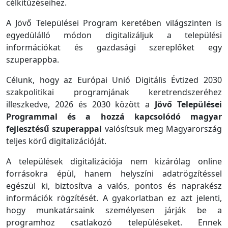
célkitűzéseihez.
A Jövő Települései Program keretében világszinten is
egyedülálló módon digitalizáljuk a települési
információkat és gazdasági szereplőket egy
szuperappba.
Célunk, hogy az Európai Unió Digitális Évtized 2030
szakpolitikai programjának keretrendszeréhez
illeszkedve, 2026 és 2030 között a
Jövő Települései
Programmal és a hozzá kapcsolódó magyar
fejlesztésű szuperappal
valósítsuk meg Magyarország
teljes körű digitalizációját.
A települések digitalizációja nem kizárólag online
forrásokra épül, hanem helyszíni adatrögzítéssel
egészül ki, biztosítva a valós, pontos és naprakész
információk rögzítését. A gyakorlatban ez azt jelenti,
hogy munkatársaink személyesen járják be a
programhoz csatlakozó településeket. Ennek