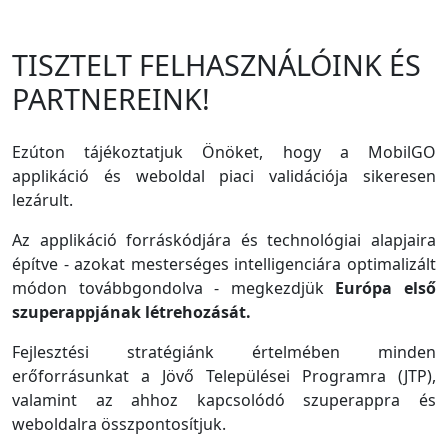
TISZTELT FELHASZNÁLÓINK ÉS
PARTNEREINK!
Ezúton tájékoztatjuk Önöket, hogy a MobilGO
applikáció és weboldal piaci validációja sikeresen
lezárult.
Az applikáció forráskódjára és technológiai alapjaira
építve - azokat mesterséges intelligenciára optimalizált
módon továbbgondolva - megkezdjük
Európa első
szuperappjának létrehozását.
Fejlesztési stratégiánk értelmében minden
erőforrásunkat a Jövő Települései Programra (JTP),
valamint az ahhoz kapcsolódó szuperappra és
weboldalra összpontosítjuk.