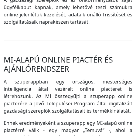
A gazdasági szereplők és az önkormányzatok saját
ügyfélkaput kapnak, amely lehetővé teszi számukra
online jelenlétük kezelését, adataik önálló frissítését és
szolgáltatásaik naprakészen tartását.
MI-ALAPÚ ONLINE PIACTÉR ÉS
AJÁNLÓRENDSZER
A szuperappban egy országos, mesterséges
intelligencia által vezérelt online piacteret is
létrehozunk. Az MI összegyűjti a szuperapp online
piacterére a Jövő Települései Program által digitalizált
gazdasági szereplők szolgáltatásait és termékkínálatát.
Ennek eredményeként a szuperapp egy MI-alapú online
piactérré válik - egy magyar „Temuvá” -, ahol a