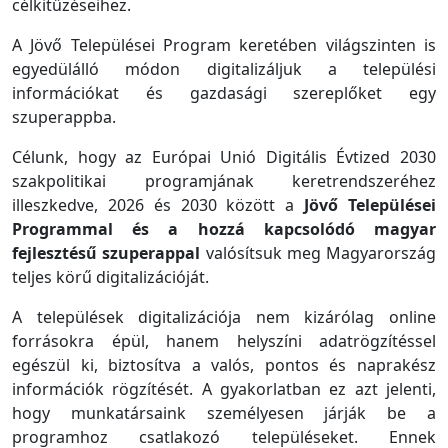
célkitűzéseihez.
A Jövő Települései Program keretében világszinten is
egyedülálló módon digitalizáljuk a települési
információkat és gazdasági szereplőket egy
szuperappba.
Célunk, hogy az Európai Unió Digitális Évtized 2030
szakpolitikai programjának keretrendszeréhez
illeszkedve, 2026 és 2030 között a
Jövő Települései
Programmal és a hozzá kapcsolódó magyar
fejlesztésű szuperappal
valósítsuk meg Magyarország
teljes körű digitalizációját.
A települések digitalizációja nem kizárólag online
forrásokra épül, hanem helyszíni adatrögzítéssel
egészül ki, biztosítva a valós, pontos és naprakész
információk rögzítését. A gyakorlatban ez azt jelenti,
hogy munkatársaink személyesen járják be a
programhoz csatlakozó településeket. Ennek