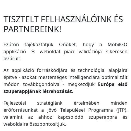
TISZTELT FELHASZNÁLÓINK ÉS
PARTNEREINK!
Ezúton tájékoztatjuk Önöket, hogy a MobilGO
applikáció és weboldal piaci validációja sikeresen
lezárult.
Az applikáció forráskódjára és technológiai alapjaira
építve - azokat mesterséges intelligenciára optimalizált
módon továbbgondolva - megkezdjük
Európa első
szuperappjának létrehozását.
Fejlesztési stratégiánk értelmében minden
erőforrásunkat a Jövő Települései Programra (JTP),
valamint az ahhoz kapcsolódó szuperappra és
weboldalra összpontosítjuk.