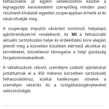
felhasználók az egyéni vállalkozóktól kezdve a
legnagyobb kereskedelmi szereplőkig minden piaci
résztvevő kínálatát egyetlen szuperappban érhetik el és
vásárolhatják meg.
A szuperapp impulzív vásárlást ösztönző, helyalapú
ajánlórendszerrel rendelkezik. Az
MI
a felhasználó
aktuális tartózkodási helye és érdeklődési köre alapján
jeleníti meg a közvetlen közelben elérhető akciókat és
termékeket, közvetlenül támogatva a helyi gazdaság
forgalomnövekedését.
A vállalkozások célzott, személyre szabott ajánlatokat
juttathatnak el a 450 méteres körzetben tartózkodó
felhasználókhoz, ezáltal hatékonyan növelve a
személyes vásárlás és a szolgáltatásigénybevétel
valószínűségét.