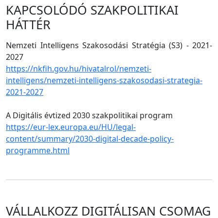
KAPCSOLÓDÓ SZAKPOLITIKAI
HÁTTÉR
Nemzeti Intelligens Szakosodási Stratégia (S3) - 2021-
2027
https://nkfih.gov.hu/hivatalrol/nemzeti-
intelligens/nemzeti-intelligens-szakosodasi-strategia-
2021-2027
A Digitális évtized 2030 szakpolitikai program
https://eur-lex.europa.eu/HU/legal-
content/summary/2030-digital-decade-policy-
programme.html
VÁLLALKOZZ DIGITÁLISAN CSOMAG