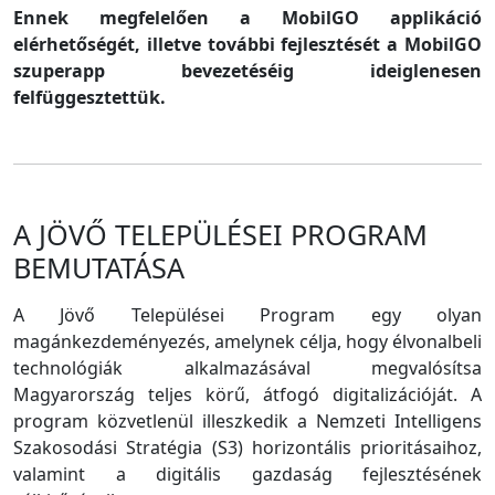
Ennek megfelelően a MobilGO applikáció
elérhetőségét, illetve további fejlesztését a MobilGO
szuperapp bevezetéséig ideiglenesen
felfüggesztettük.
A JÖVŐ TELEPÜLÉSEI PROGRAM
BEMUTATÁSA
A Jövő Települései Program egy olyan
magánkezdeményezés, amelynek célja, hogy élvonalbeli
technológiák alkalmazásával megvalósítsa
Magyarország teljes körű, átfogó digitalizációját. A
program közvetlenül illeszkedik a Nemzeti Intelligens
Szakosodási Stratégia (S3) horizontális prioritásaihoz,
valamint a digitális gazdaság fejlesztésének