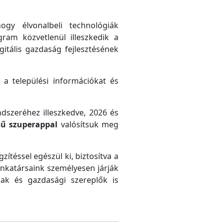
gy élvonalbeli technológiák
gram közvetlenül illeszkedik a
gitális gazdaság fejlesztésének
 a települési információkat és
ndszeréhez illeszkedve, 2026 és
sű szuperappal
valósítsuk meg
zítéssel egészül ki, biztosítva a
unkatársaink személyesen járják
ak és gazdasági szereplők is