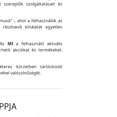
 szereplők szolgáltatásait és
uvá” -, ahol a felhasználók az
résztvevő kínálatát egyetlen
. Az
MI
a felhasználó aktuális
érhető akciókat és termékeket,
méteres körzetben tartózkodó
vétel valószínűségét.
PPJA