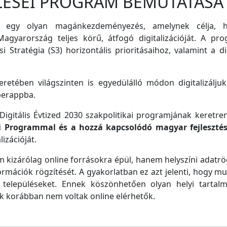
LÉSEI PROGRAM BEMUTATÁSA
 egy olyan magánkezdeményezés, amelynek célja, ho
agyarország teljes körű, átfogó digitalizációját. A pro
i Stratégia (S3) horizontális prioritásaihoz, valamint a di
retében világszinten is egyedülálló módon digitalizáljuk
perappba.
igitális Évtized 2030 szakpolitikai programjának keretre
ei Programmal és a hozzá kapcsolódó magyar fejleszté
izációját.
m kizárólag online forrásokra épül, hanem helyszíni adatrög
ormációk rögzítését. A gyakorlatban ez azt jelenti, hogy m
településeket. Ennek köszönhetően olyan helyi tartalm
ek korábban nem voltak online elérhetők.