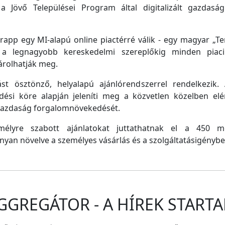
a Jövő Települései Program által digitalizált gazdasági
pp egy MI-alapú online piactérré válik - egy magyar „Tem
e a legnagyobb kereskedelmi szereplőkig minden piaci 
árolhatják meg.
st ösztönző, helyalapú ajánlórendszerrel rendelkezik
dési köre alapján jeleníti meg a közvetlen közelben el
 gazdaság forgalomnövekedését.
emélyre szabott ajánlatokat juttathatnak el a 450 
nyan növelve a személyes vásárlás és a szolgáltatásigénybe
GGREGÁTOR - A HÍREK STARTA