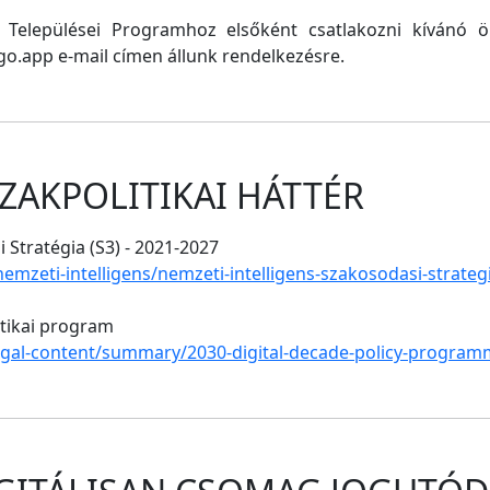
ő Települései Programhoz elsőként csatlakozni kívánó
o.app e-mail címen állunk rendelkezésre.
ZAKPOLITIKAI HÁTTÉR
 Stratégia (S3) - 2021-2027
/nemzeti-intelligens/nemzeti-intelligens-szakosodasi-strate
itikai program
legal-content/summary/2030-digital-decade-policy-program