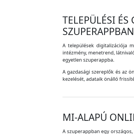
TELEPÜLÉSI ÉS
SZUPERAPPBAN
A települések digitalizációja 
intézmény, menetrend, látnival
egyetlen szuperappba.
A gazdasági szereplők és az ö
kezelését, adataik önálló frissí
MI-ALAPÚ ONLI
A szuperappban egy országos, me