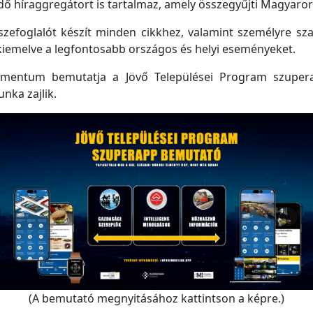
 híraggregátort is tartalmaz, amely összegyűjti Magyarorsz
efoglalót készít minden cikkhez, valamint személyre szabo
kiemelve a legfontosabb országos és helyi eseményeket.
mentum bemutatja a Jövő Települései Program szupera
unka zajlik.
(A bemutató megnyitásához kattintson a képre.)