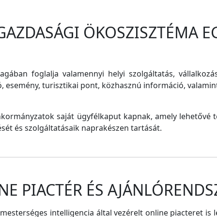
 GAZDASÁGI ÖKOSZISZTÉMA E
magában foglalja valamennyi helyi szolgáltatás, vállalkozá
ó, esemény, turisztikai pont, közhasznú információ, valam
nkormányzatok saját ügyfélkaput kapnak, amely lehetővé te
tését és szolgáltatásaik naprakészen tartását.
NE PIACTÉR ÉS AJÁNLÓRENDS
sterséges intelligencia által vezérelt online piacteret is 