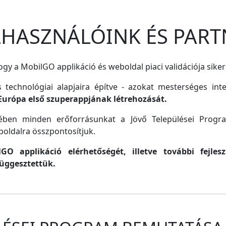
ELHASZNÁLÓINK ÉS PART
gy a MobilGO applikáció és weboldal piaci validációja siker
s technológiai alapjaira építve - azokat mesterséges inte
Európa első szuperappjának létrehozását.
lmében minden erőforrásunkat a Jövő Települései Progr
oldalra összpontosítjuk.
O applikáció elérhetőségét, illetve további fejle
függesztettük.