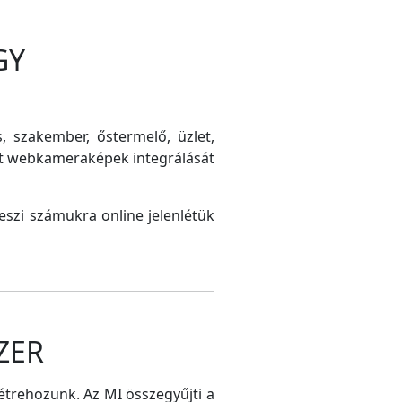
GY
s, szakember, őstermelő, üzlet,
int webkameraképek integrálását
szi számukra online jelenlétük
ZER
létrehozunk. Az MI összegyűjti a