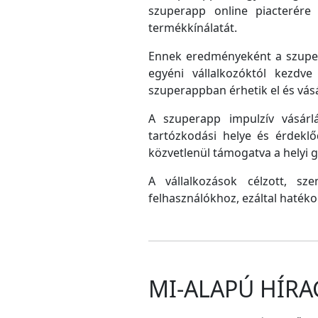
szuperapp online piacterére 
termékkínálatát.
Ennek eredményeként a szupera
egyéni vállalkozóktól kezdv
szuperappban érhetik el és vás
A szuperapp impulzív vásárlá
tartózkodási helye és érdeklő
közvetlenül támogatva a helyi
A vállalkozások célzott, sz
felhasználókhoz, ezáltal hatéko
MI-ALAPÚ HÍRA