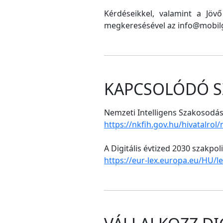
Kérdéseikkel, valamint a Jöv
megkeresésével az info@mobilg
KAPCSOLÓDÓ S
Nemzeti Intelligens Szakosodási
https://nkfih.gov.hu/hivatalrol
A Digitális évtized 2030 szakpol
https://eur-lex.europa.eu/HU/