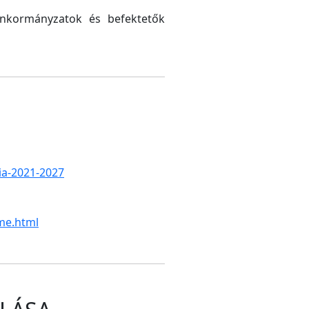
 önkormányzatok és befektetők
gia-2021-2027
me.html