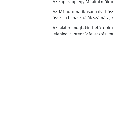
A szuperapp egy MI-által működő
Az MI automatikusan rövid össz
össze a felhasználók számára, 
Az alább megtekinthető doku
jelenleg is intenzív fejlesztési m