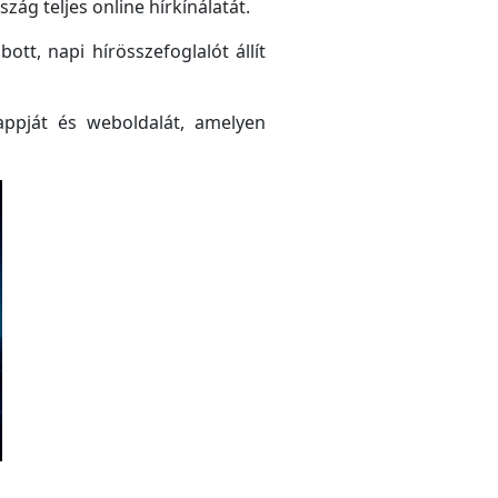
ág teljes online hírkínálatát.
tt, napi hírösszefoglalót állít
ppját és weboldalát, amelyen