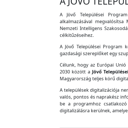
A JÖVŐ TELEPÜ
A Jövő Települései Program
alkalmazásával megvalósítsa M
Nemzeti Intelligens Szakosodás
célkitűzéseihez.
A Jövő Települései Program ke
gazdasági szereplőket egy szu
Célunk, hogy az Európai Unió D
2030 között a
Jövő Település
Magyarország teljes körű digital
A települések digitalizációja ne
valós, pontos és naprakész inf
be a programhoz csatlakozó 
digitalizálásra kerülnek, amely