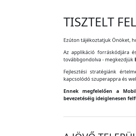
TISZTELT F
Ezúton tájékoztatjuk Önöket, ho
Az applikáció forráskódjára é
továbbgondolva - megkezdjük
Fejlesztési stratégiánk érte
kapcsolódó szuperappra és web
Ennek megfelelően a MobilG
bevezetéséig ideiglenesen fel