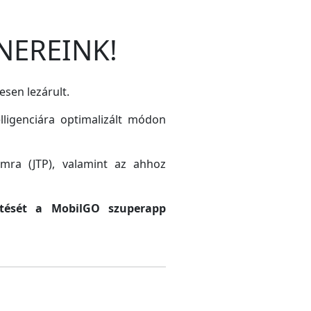
NEREINK!
esen lezárult.
lligenciára optimalizált módon
amra (JTP), valamint az ahhoz
sztését a MobilGO szuperapp