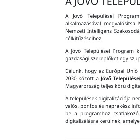
A JÖVŐ TELEPÜ
A Jövő Települései Program
alkalmazásával megvalósítsa M
Nemzeti Intelligens Szakosodás
célkitűzéseihez.
A Jövő Települései Program ke
gazdasági szereplőket egy szu
Célunk, hogy az Európai Unió D
2030 között a
Jövő Település
Magyarország teljes körű digital
A települések digitalizációja ne
valós, pontos és naprakész inf
be a programhoz csatlakozó 
digitalizálásra kerülnek, amely