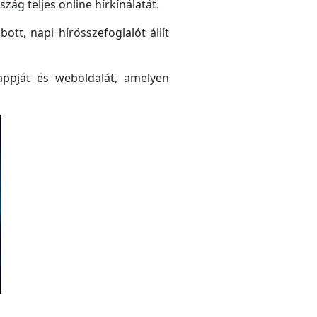
ág teljes online hírkínálatát.
tt, napi hírösszefoglalót állít
ppját és weboldalát, amelyen