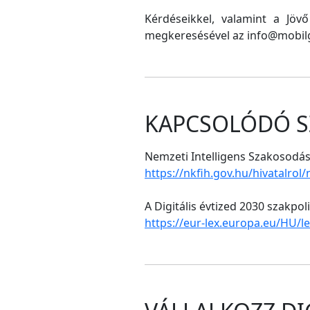
Kérdéseikkel, valamint a Jöv
megkeresésével az info@mobilg
KAPCSOLÓDÓ S
Nemzeti Intelligens Szakosodási
https://nkfih.gov.hu/hivatalrol
A Digitális évtized 2030 szakpol
https://eur-lex.europa.eu/HU/