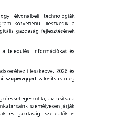
gy élvonalbeli technológiák
gram közvetlenül illeszkedik a
gitális gazdaság fejlesztésének
 a települési információkat és
ndszeréhez illeszkedve, 2026 és
sű szuperappal
valósítsuk meg
zítéssel egészül ki, biztosítva a
unkatársaink személyesen járják
ak és gazdasági szereplők is