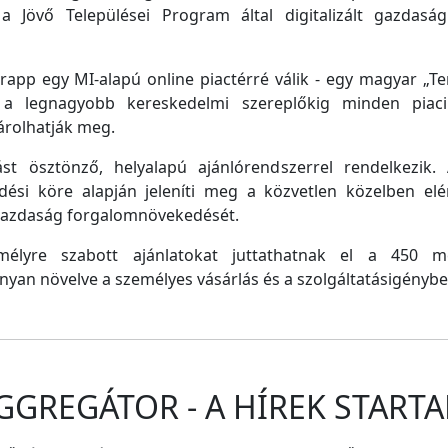
a Jövő Települései Program által digitalizált gazdasági
pp egy MI-alapú online piactérré válik - egy magyar „Tem
e a legnagyobb kereskedelmi szereplőkig minden piaci 
árolhatják meg.
st ösztönző, helyalapú ajánlórendszerrel rendelkezik
dési köre alapján jeleníti meg a közvetlen közelben el
 gazdaság forgalomnövekedését.
emélyre szabott ajánlatokat juttathatnak el a 450 
nyan növelve a személyes vásárlás és a szolgáltatásigénybe
GGREGÁTOR - A HÍREK STARTA