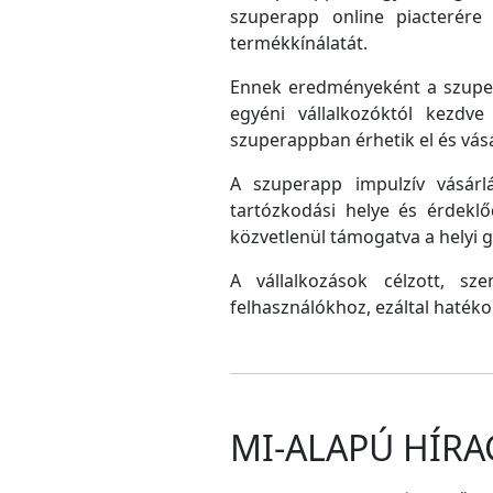
szuperapp online piacterére 
termékkínálatát.
Ennek eredményeként a szupera
egyéni vállalkozóktól kezdv
szuperappban érhetik el és vás
A szuperapp impulzív vásárlá
tartózkodási helye és érdeklő
közvetlenül támogatva a helyi
A vállalkozások célzott, sz
felhasználókhoz, ezáltal hatéko
MI-ALAPÚ HÍRA