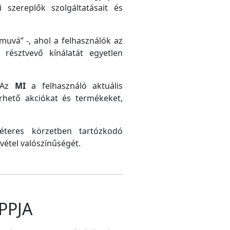
 szereplők szolgáltatásait és
uvá” -, ahol a felhasználók az
résztvevő kínálatát egyetlen
. Az
MI
a felhasználó aktuális
érhető akciókat és termékeket,
méteres körzetben tartózkodó
vétel valószínűségét.
PPJA