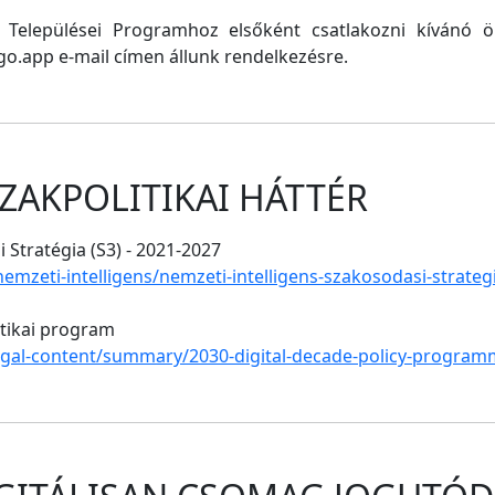
ő Települései Programhoz elsőként csatlakozni kívánó
o.app e-mail címen állunk rendelkezésre.
ZAKPOLITIKAI HÁTTÉR
 Stratégia (S3) - 2021-2027
/nemzeti-intelligens/nemzeti-intelligens-szakosodasi-strate
itikai program
legal-content/summary/2030-digital-decade-policy-program