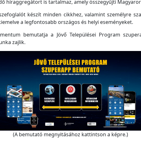
 híraggregátort is tartalmaz, amely összegyűjti Magyarorsz
efoglalót készít minden cikkhez, valamint személyre szabo
kiemelve a legfontosabb országos és helyi eseményeket.
mentum bemutatja a Jövő Települései Program szupera
unka zajlik.
(A bemutató megnyitásához kattintson a képre.)