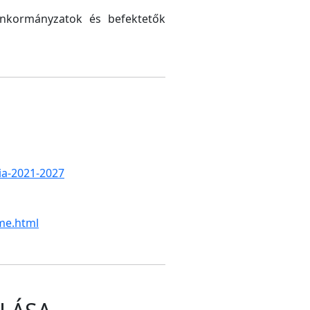
 önkormányzatok és befektetők
gia-2021-2027
me.html