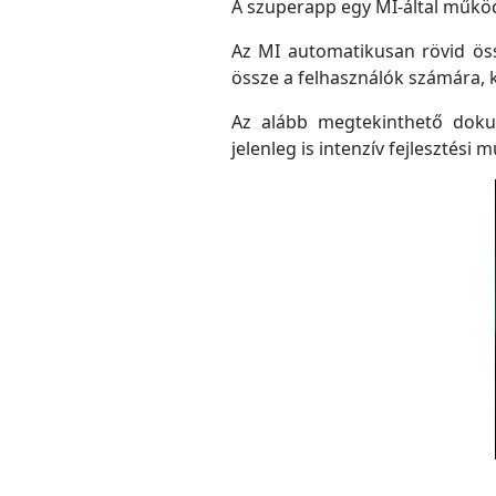
A szuperapp egy MI-által működő
Az MI automatikusan rövid össz
össze a felhasználók számára, 
Az alább megtekinthető doku
jelenleg is intenzív fejlesztési m