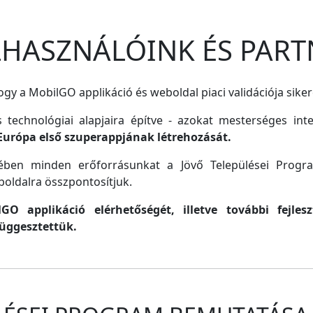
ELHASZNÁLÓINK ÉS PART
gy a MobilGO applikáció és weboldal piaci validációja siker
s technológiai alapjaira építve - azokat mesterséges inte
Európa első szuperappjának létrehozását.
lmében minden erőforrásunkat a Jövő Települései Progr
oldalra összpontosítjuk.
O applikáció elérhetőségét, illetve további fejle
függesztettük.