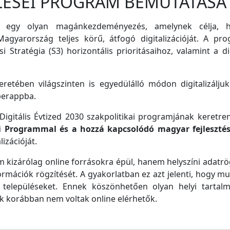
LÉSEI PROGRAM BEMUTATÁSA
 egy olyan magánkezdeményezés, amelynek célja, ho
agyarország teljes körű, átfogó digitalizációját. A pro
i Stratégia (S3) horizontális prioritásaihoz, valamint a di
retében világszinten is egyedülálló módon digitalizáljuk
perappba.
igitális Évtized 2030 szakpolitikai programjának keretre
ei Programmal és a hozzá kapcsolódó magyar fejleszté
izációját.
m kizárólag online forrásokra épül, hanem helyszíni adatrög
ormációk rögzítését. A gyakorlatban ez azt jelenti, hogy m
településeket. Ennek köszönhetően olyan helyi tartalm
ek korábban nem voltak online elérhetők.