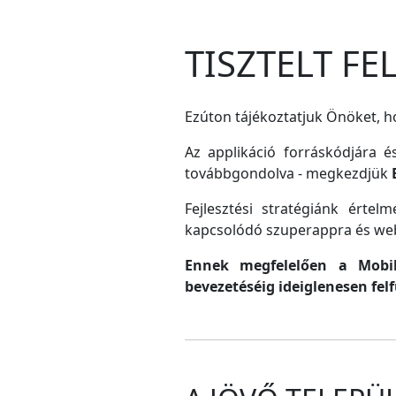
TISZTELT F
Ezúton tájékoztatjuk Önöket, ho
Az applikáció forráskódjára é
továbbgondolva - megkezdjük
Fejlesztési stratégiánk érte
kapcsolódó szuperappra és web
Ennek megfelelően a MobilG
bevezetéséig ideiglenesen fel