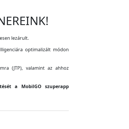
NEREINK!
esen lezárult.
lligenciára optimalizált módon
amra (JTP), valamint az ahhoz
sztését a MobilGO szuperapp