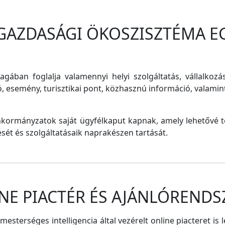
 GAZDASÁGI ÖKOSZISZTÉMA E
magában foglalja valamennyi helyi szolgáltatás, vállalkozá
ó, esemény, turisztikai pont, közhasznú információ, valam
nkormányzatok saját ügyfélkaput kapnak, amely lehetővé te
tését és szolgáltatásaik naprakészen tartását.
NE PIACTÉR ÉS AJÁNLÓRENDS
sterséges intelligencia által vezérelt online piacteret is 