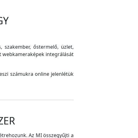
GY
s, szakember, őstermelő, üzlet,
int webkameraképek integrálását
szi számukra online jelenlétük
ZER
létrehozunk. Az MI összegyűjti a