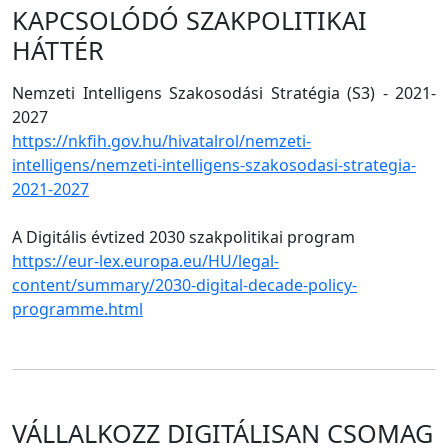
KAPCSOLÓDÓ SZAKPOLITIKAI
HÁTTÉR
Nemzeti Intelligens Szakosodási Stratégia (S3) - 2021-
2027
https://nkfih.gov.hu/hivatalrol/nemzeti-
intelligens/nemzeti-intelligens-szakosodasi-strategia-
2021-2027
A Digitális évtized 2030 szakpolitikai program
https://eur-lex.europa.eu/HU/legal-
content/summary/2030-digital-decade-policy-
programme.html
VÁLLALKOZZ DIGITÁLISAN CSOMAG