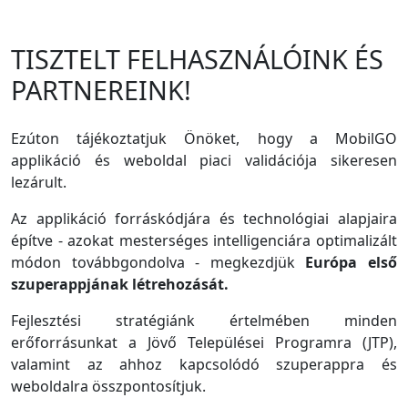
TISZTELT FELHASZNÁLÓINK ÉS
PARTNEREINK!
Ezúton tájékoztatjuk Önöket, hogy a MobilGO
applikáció és weboldal piaci validációja sikeresen
lezárult.
Az applikáció forráskódjára és technológiai alapjaira
építve - azokat mesterséges intelligenciára optimalizált
módon továbbgondolva - megkezdjük
Európa első
szuperappjának létrehozását.
Fejlesztési stratégiánk értelmében minden
erőforrásunkat a Jövő Települései Programra (JTP),
valamint az ahhoz kapcsolódó szuperappra és
weboldalra összpontosítjuk.