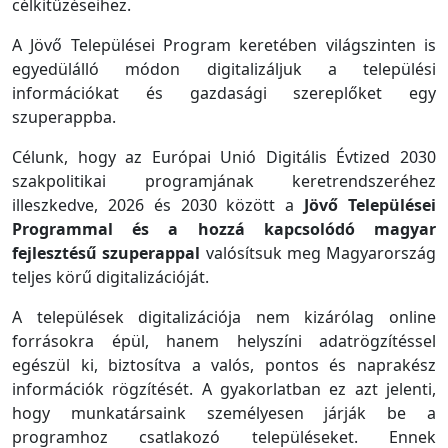
célkitűzéseihez.
A Jövő Települései Program keretében világszinten is
egyedülálló módon digitalizáljuk a települési
információkat és gazdasági szereplőket egy
szuperappba.
Célunk, hogy az Európai Unió Digitális Évtized 2030
szakpolitikai programjának keretrendszeréhez
illeszkedve, 2026 és 2030 között a
Jövő Települései
Programmal és a hozzá kapcsolódó magyar
fejlesztésű szuperappal
valósítsuk meg Magyarország
teljes körű digitalizációját.
A települések digitalizációja nem kizárólag online
forrásokra épül, hanem helyszíni adatrögzítéssel
egészül ki, biztosítva a valós, pontos és naprakész
információk rögzítését. A gyakorlatban ez azt jelenti,
hogy munkatársaink személyesen járják be a
programhoz csatlakozó településeket. Ennek