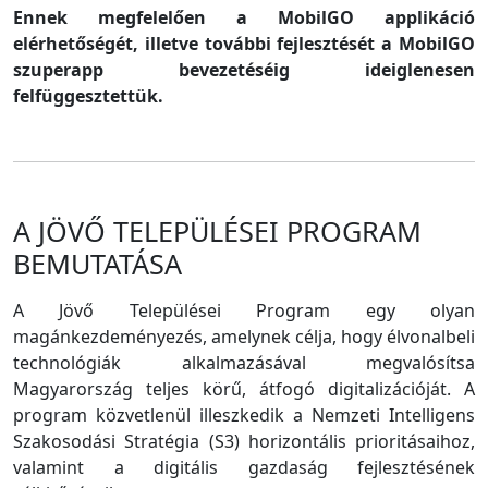
Ennek megfelelően a MobilGO applikáció
elérhetőségét, illetve további fejlesztését a MobilGO
szuperapp bevezetéséig ideiglenesen
felfüggesztettük.
A JÖVŐ TELEPÜLÉSEI PROGRAM
BEMUTATÁSA
A Jövő Települései Program egy olyan
magánkezdeményezés, amelynek célja, hogy élvonalbeli
technológiák alkalmazásával megvalósítsa
Magyarország teljes körű, átfogó digitalizációját. A
program közvetlenül illeszkedik a Nemzeti Intelligens
Szakosodási Stratégia (S3) horizontális prioritásaihoz,
valamint a digitális gazdaság fejlesztésének