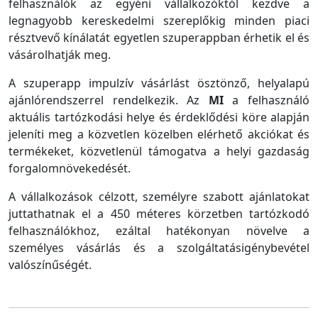
felhasználók az egyéni vállalkozóktól kezdve a
legnagyobb kereskedelmi szereplőkig minden piaci
résztvevő kínálatát egyetlen szuperappban érhetik el és
vásárolhatják meg.
A szuperapp impulzív vásárlást ösztönző, helyalapú
ajánlórendszerrel rendelkezik. Az
MI
a felhasználó
aktuális tartózkodási helye és érdeklődési köre alapján
jeleníti meg a közvetlen közelben elérhető akciókat és
termékeket, közvetlenül támogatva a helyi gazdaság
forgalomnövekedését.
A vállalkozások célzott, személyre szabott ajánlatokat
juttathatnak el a 450 méteres körzetben tartózkodó
felhasználókhoz, ezáltal hatékonyan növelve a
személyes vásárlás és a szolgáltatásigénybevétel
valószínűségét.