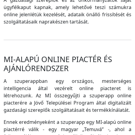
A gazdasági szereplők és az önkormányzatok saját
ügyfélkaput kapnak, amely lehetővé teszi számukra
online jelenlétük kezelését, adataik önálló frissítését és
szolgáltatásaik naprakészen tartását.
MI-ALAPÚ ONLINE PIACTÉR ÉS
AJÁNLÓRENDSZER
A szuperappban egy országos, mesterséges
intelligencia által vezérelt online piacteret is
létrehozunk. Az MI összegyűjti a szuperapp online
piacterére a Jövő Települései Program által digitalizált
gazdasági szereplők szolgáltatásait és termékkínálatát.
Ennek eredményeként a szuperapp egy MI-alapú online
piactérré válik - egy magyar „Temuvá” -, ahol a