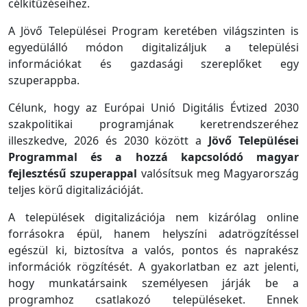
célkitűzéseihez.
A Jövő Települései Program keretében világszinten is
egyedülálló módon digitalizáljuk a települési
információkat és gazdasági szereplőket egy
szuperappba.
Célunk, hogy az Európai Unió Digitális Évtized 2030
szakpolitikai programjának keretrendszeréhez
illeszkedve, 2026 és 2030 között a
Jövő Települései
Programmal és a hozzá kapcsolódó magyar
fejlesztésű szuperappal
valósítsuk meg Magyarország
teljes körű digitalizációját.
A települések digitalizációja nem kizárólag online
forrásokra épül, hanem helyszíni adatrögzítéssel
egészül ki, biztosítva a valós, pontos és naprakész
információk rögzítését. A gyakorlatban ez azt jelenti,
hogy munkatársaink személyesen járják be a
programhoz csatlakozó településeket. Ennek