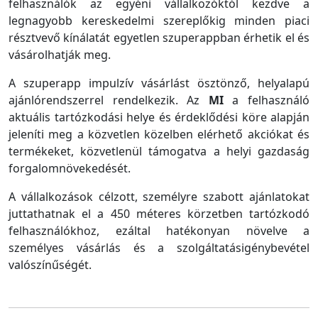
felhasználók az egyéni vállalkozóktól kezdve a
legnagyobb kereskedelmi szereplőkig minden piaci
résztvevő kínálatát egyetlen szuperappban érhetik el és
vásárolhatják meg.
A szuperapp impulzív vásárlást ösztönző, helyalapú
ajánlórendszerrel rendelkezik. Az
MI
a felhasználó
aktuális tartózkodási helye és érdeklődési köre alapján
jeleníti meg a közvetlen közelben elérhető akciókat és
termékeket, közvetlenül támogatva a helyi gazdaság
forgalomnövekedését.
A vállalkozások célzott, személyre szabott ajánlatokat
juttathatnak el a 450 méteres körzetben tartózkodó
felhasználókhoz, ezáltal hatékonyan növelve a
személyes vásárlás és a szolgáltatásigénybevétel
valószínűségét.