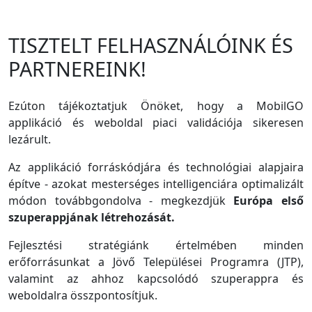
TISZTELT FELHASZNÁLÓINK ÉS
PARTNEREINK!
Ezúton tájékoztatjuk Önöket, hogy a MobilGO
applikáció és weboldal piaci validációja sikeresen
lezárult.
Az applikáció forráskódjára és technológiai alapjaira
építve - azokat mesterséges intelligenciára optimalizált
módon továbbgondolva - megkezdjük
Európa első
szuperappjának létrehozását.
Fejlesztési stratégiánk értelmében minden
erőforrásunkat a Jövő Települései Programra (JTP),
valamint az ahhoz kapcsolódó szuperappra és
weboldalra összpontosítjuk.