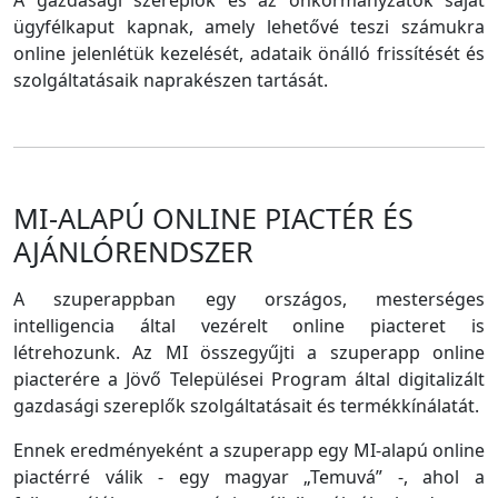
A gazdasági szereplők és az önkormányzatok saját
ügyfélkaput kapnak, amely lehetővé teszi számukra
online jelenlétük kezelését, adataik önálló frissítését és
szolgáltatásaik naprakészen tartását.
MI-ALAPÚ ONLINE PIACTÉR ÉS
AJÁNLÓRENDSZER
A szuperappban egy országos, mesterséges
intelligencia által vezérelt online piacteret is
létrehozunk. Az MI összegyűjti a szuperapp online
piacterére a Jövő Települései Program által digitalizált
gazdasági szereplők szolgáltatásait és termékkínálatát.
Ennek eredményeként a szuperapp egy MI-alapú online
piactérré válik - egy magyar „Temuvá” -, ahol a