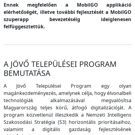
Ennek megfelelően a MobilGO applikáció
elérhetőségét, illetve további fejlesztését a MobilGO
szuperapp bevezetéséig ideiglenesen
felfüggesztettük.
A JÖVŐ TELEPÜLÉSEI PROGRAM
BEMUTATÁSA
A Jövő Települései Program egy olyan
magánkezdeményezés, amelynek célja, hogy élvonalbeli
technológiák alkalmazásával megvalósítsa
Magyarország teljes körű, átfogó digitalizációját. A
program közvetlenül illeszkedik a Nemzeti Intelligens
Szakosodási Stratégia (S3) horizontális prioritásaihoz,
valamint a digitális gazdaság fejlesztésének