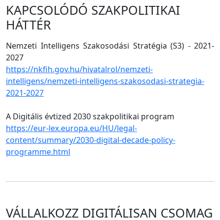
KAPCSOLÓDÓ SZAKPOLITIKAI
HÁTTÉR
Nemzeti Intelligens Szakosodási Stratégia (S3) - 2021-
2027
https://nkfih.gov.hu/hivatalrol/nemzeti-
intelligens/nemzeti-intelligens-szakosodasi-strategia-
2021-2027
A Digitális évtized 2030 szakpolitikai program
https://eur-lex.europa.eu/HU/legal-
content/summary/2030-digital-decade-policy-
programme.html
VÁLLALKOZZ DIGITÁLISAN CSOMAG