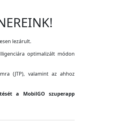
NEREINK!
esen lezárult.
lligenciára optimalizált módon
amra (JTP), valamint az ahhoz
sztését a MobilGO szuperapp