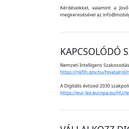
Kérdéseikkel, valamint a Jöv
megkeresésével az info@mobilg
KAPCSOLÓDÓ S
Nemzeti Intelligens Szakosodási
https://nkfih.gov.hu/hivatalrol
A Digitális évtized 2030 szakpol
https://eur-lex.europa.eu/HU/