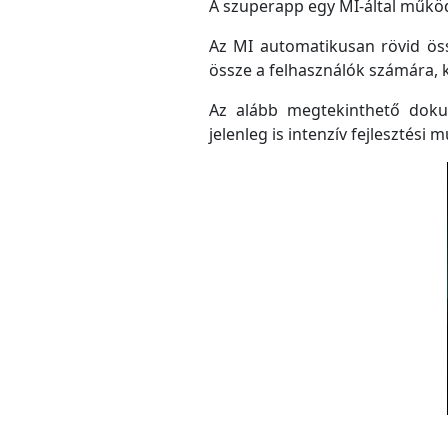
A szuperapp egy MI-által működő
Az MI automatikusan rövid össz
össze a felhasználók számára, 
Az alább megtekinthető doku
jelenleg is intenzív fejlesztési m