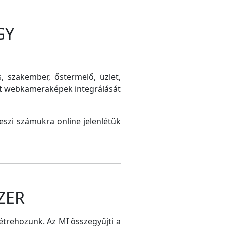
GY
s, szakember, őstermelő, üzlet,
int webkameraképek integrálását
szi számukra online jelenlétük
ZER
létrehozunk. Az MI összegyűjti a