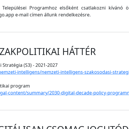
ő Települései Programhoz elsőként csatlakozni kívánó
o.app e-mail címen állunk rendelkezésre.
ZAKPOLITIKAI HÁTTÉR
 Stratégia (S3) - 2021-2027
/nemzeti-intelligens/nemzeti-intelligens-szakosodasi-strate
itikai program
legal-content/summary/2030-digital-decade-policy-program