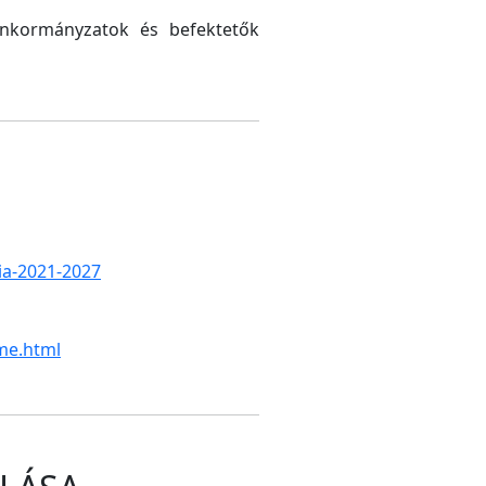
 önkormányzatok és befektetők
gia-2021-2027
me.html