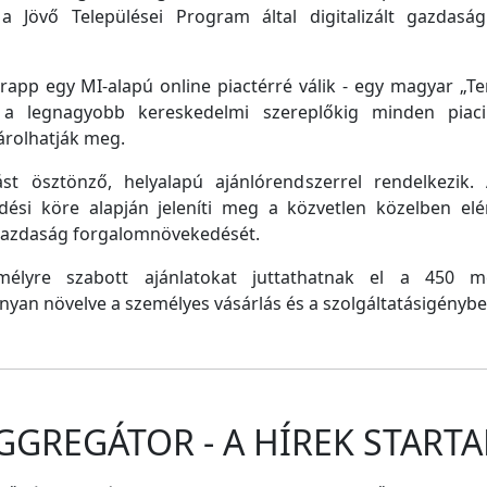
a Jövő Települései Program által digitalizált gazdasági
pp egy MI-alapú online piactérré válik - egy magyar „Tem
e a legnagyobb kereskedelmi szereplőkig minden piaci 
árolhatják meg.
st ösztönző, helyalapú ajánlórendszerrel rendelkezik
dési köre alapján jeleníti meg a közvetlen közelben el
 gazdaság forgalomnövekedését.
emélyre szabott ajánlatokat juttathatnak el a 450 
nyan növelve a személyes vásárlás és a szolgáltatásigénybe
GGREGÁTOR - A HÍREK STARTA