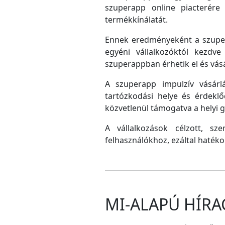
szuperapp online piacterére 
termékkínálatát.
Ennek eredményeként a szupera
egyéni vállalkozóktól kezdv
szuperappban érhetik el és vás
A szuperapp impulzív vásárlá
tartózkodási helye és érdeklő
közvetlenül támogatva a helyi
A vállalkozások célzott, sz
felhasználókhoz, ezáltal hatéko
MI-ALAPÚ HÍRA