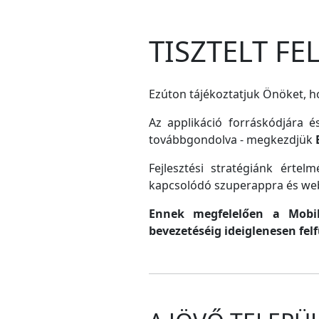
TISZTELT F
Ezúton tájékoztatjuk Önöket, ho
Az applikáció forráskódjára é
továbbgondolva - megkezdjük
Fejlesztési stratégiánk érte
kapcsolódó szuperappra és web
Ennek megfelelően a MobilG
bevezetéséig ideiglenesen fel