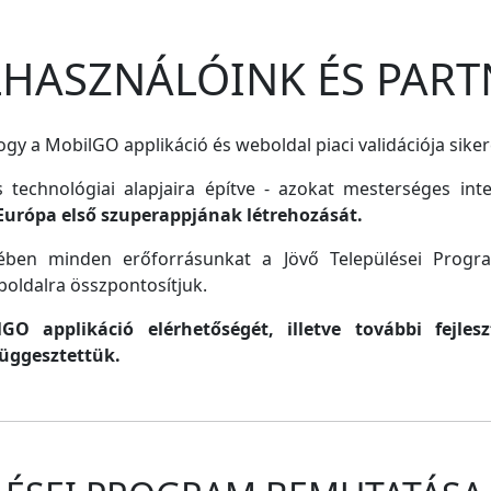
ELHASZNÁLÓINK ÉS PART
gy a MobilGO applikáció és weboldal piaci validációja siker
s technológiai alapjaira építve - azokat mesterséges inte
Európa első szuperappjának létrehozását.
lmében minden erőforrásunkat a Jövő Települései Progr
oldalra összpontosítjuk.
O applikáció elérhetőségét, illetve további fejle
függesztettük.