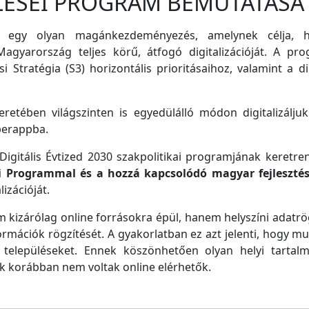
LÉSEI PROGRAM BEMUTATÁSA
 egy olyan magánkezdeményezés, amelynek célja, ho
agyarország teljes körű, átfogó digitalizációját. A pro
i Stratégia (S3) horizontális prioritásaihoz, valamint a di
retében világszinten is egyedülálló módon digitalizáljuk
perappba.
igitális Évtized 2030 szakpolitikai programjának keretre
ei Programmal és a hozzá kapcsolódó magyar fejleszté
izációját.
m kizárólag online forrásokra épül, hanem helyszíni adatrög
ormációk rögzítését. A gyakorlatban ez azt jelenti, hogy m
településeket. Ennek köszönhetően olyan helyi tartalm
ek korábban nem voltak online elérhetők.