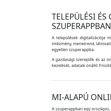
TELEPÜLÉSI ÉS
SZUPERAPPBAN
A települések digitalizációja 
intézmény, menetrend, látnival
egyetlen szuperappba.
A gazdasági szereplők és az ö
kezelését, adataik önálló frissí
MI-ALAPÚ ONLI
A szuperappban egy országos, me