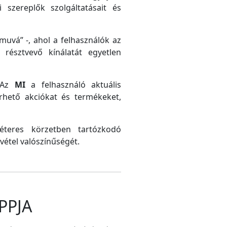
 szereplők szolgáltatásait és
uvá” -, ahol a felhasználók az
résztvevő kínálatát egyetlen
. Az
MI
a felhasználó aktuális
érhető akciókat és termékeket,
méteres körzetben tartózkodó
vétel valószínűségét.
PPJA