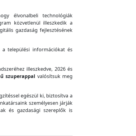
gy élvonalbeli technológiák
gram közvetlenül illeszkedik a
gitális gazdaság fejlesztésének
 a települési információkat és
ndszeréhez illeszkedve, 2026 és
sű szuperappal
valósítsuk meg
zítéssel egészül ki, biztosítva a
unkatársaink személyesen járják
ak és gazdasági szereplők is