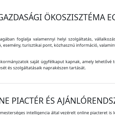
 GAZDASÁGI ÖKOSZISZTÉMA E
magában foglalja valamennyi helyi szolgáltatás, vállalkozá
ó, esemény, turisztikai pont, közhasznú információ, valam
nkormányzatok saját ügyfélkaput kapnak, amely lehetővé te
tését és szolgáltatásaik naprakészen tartását.
NE PIACTÉR ÉS AJÁNLÓRENDS
sterséges intelligencia által vezérelt online piacteret is 