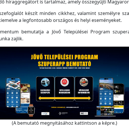
 híraggregátort is tartalmaz, amely összegyűjti Magyarorsz
efoglalót készít minden cikkhez, valamint személyre szabo
kiemelve a legfontosabb országos és helyi eseményeket.
mentum bemutatja a Jövő Települései Program szupera
unka zajlik.
(A bemutató megnyitásához kattintson a képre.)