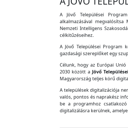
A JÖVŐ TELEPÜ
A Jövő Települései Program
alkalmazásával megvalósítsa M
Nemzeti Intelligens Szakosodás
célkitűzéseihez.
A Jövő Települései Program ke
gazdasági szereplőket egy szu
Célunk, hogy az Európai Unió D
2030 között a
Jövő Település
Magyarország teljes körű digital
A települések digitalizációja ne
valós, pontos és naprakész inf
be a programhoz csatlakozó 
digitalizálásra kerülnek, amely