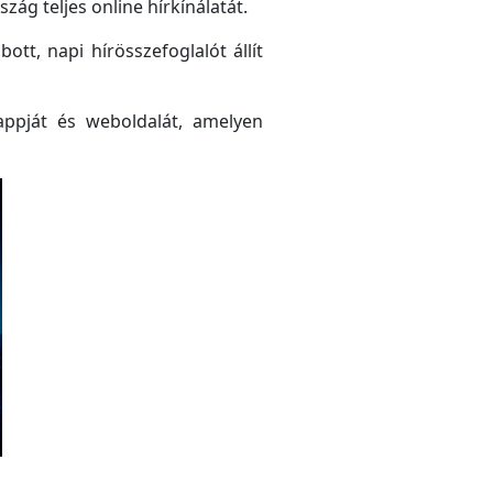
ág teljes online hírkínálatát.
tt, napi hírösszefoglalót állít
ppját és weboldalát, amelyen