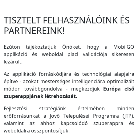
TISZTELT FELHASZNÁLÓINK ÉS
PARTNEREINK!
Ezúton tájékoztatjuk Önöket, hogy a MobilGO
applikáció és weboldal piaci validációja sikeresen
lezárult.
Az applikáció forráskódjára és technológiai alapjaira
építve - azokat mesterséges intelligenciára optimalizált
módon továbbgondolva - megkezdjük
Európa első
szuperappjának létrehozását.
Fejlesztési stratégiánk értelmében minden
erőforrásunkat a Jövő Települései Programra (JTP),
valamint az ahhoz kapcsolódó szuperappra és
weboldalra összpontosítjuk.