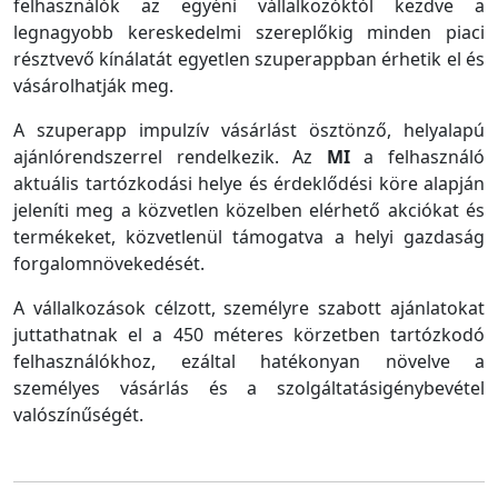
felhasználók az egyéni vállalkozóktól kezdve a
legnagyobb kereskedelmi szereplőkig minden piaci
résztvevő kínálatát egyetlen szuperappban érhetik el és
vásárolhatják meg.
A szuperapp impulzív vásárlást ösztönző, helyalapú
ajánlórendszerrel rendelkezik. Az
MI
a felhasználó
aktuális tartózkodási helye és érdeklődési köre alapján
jeleníti meg a közvetlen közelben elérhető akciókat és
termékeket, közvetlenül támogatva a helyi gazdaság
forgalomnövekedését.
A vállalkozások célzott, személyre szabott ajánlatokat
juttathatnak el a 450 méteres körzetben tartózkodó
felhasználókhoz, ezáltal hatékonyan növelve a
személyes vásárlás és a szolgáltatásigénybevétel
valószínűségét.