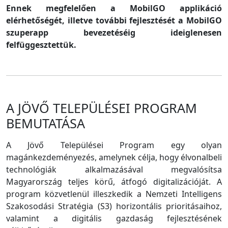
Ennek megfelelően a MobilGO applikáció
elérhetőségét, illetve további fejlesztését a MobilGO
szuperapp bevezetéséig ideiglenesen
felfüggesztettük.
A JÖVŐ TELEPÜLÉSEI PROGRAM
BEMUTATÁSA
A Jövő Települései Program egy olyan
magánkezdeményezés, amelynek célja, hogy élvonalbeli
technológiák alkalmazásával megvalósítsa
Magyarország teljes körű, átfogó digitalizációját. A
program közvetlenül illeszkedik a Nemzeti Intelligens
Szakosodási Stratégia (S3) horizontális prioritásaihoz,
valamint a digitális gazdaság fejlesztésének