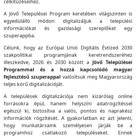
célkitűzéseihez.
A Jövő Települései Program keretében világszinten is
egyedülálló módon digitalizáljuk a települési
információkat és gazdasági szereplőket egy
szuperappba.
Célunk, hogy az Európai Unió Digitális Évtized 2030
szakpolitikai programjának keretrendszeréhez
illeszkedve, 2026 és 2030 között a
Jövő Települései
Programmal és a hozzá kapcsolódó magyar
fejlesztésű szuperappal
valósítsuk meg Magyarország
teljes körű digitalizációját.
A települések digitalizációja nem kizárólag online
forrásokra épül, hanem helyszíni adatrögzítéssel
egészül ki, biztosítva a valós, pontos és naprakész
információk rögzítését. A gyakorlatban ez azt jelenti,
hogy munkatársaink személyesen járják be a
programhoz csatlakozó településeket. Ennek