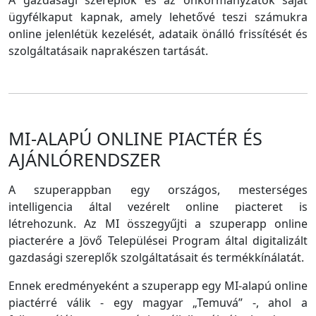
A gazdasági szereplők és az önkormányzatok saját
ügyfélkaput kapnak, amely lehetővé teszi számukra
online jelenlétük kezelését, adataik önálló frissítését és
szolgáltatásaik naprakészen tartását.
MI-ALAPÚ ONLINE PIACTÉR ÉS
AJÁNLÓRENDSZER
A szuperappban egy országos, mesterséges
intelligencia által vezérelt online piacteret is
létrehozunk. Az MI összegyűjti a szuperapp online
piacterére a Jövő Települései Program által digitalizált
gazdasági szereplők szolgáltatásait és termékkínálatát.
Ennek eredményeként a szuperapp egy MI-alapú online
piactérré válik - egy magyar „Temuvá” -, ahol a