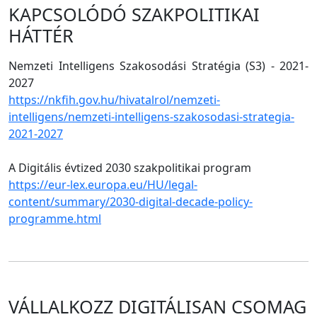
KAPCSOLÓDÓ SZAKPOLITIKAI
HÁTTÉR
Nemzeti Intelligens Szakosodási Stratégia (S3) - 2021-
2027
https://nkfih.gov.hu/hivatalrol/nemzeti-
intelligens/nemzeti-intelligens-szakosodasi-strategia-
2021-2027
A Digitális évtized 2030 szakpolitikai program
https://eur-lex.europa.eu/HU/legal-
content/summary/2030-digital-decade-policy-
programme.html
VÁLLALKOZZ DIGITÁLISAN CSOMAG