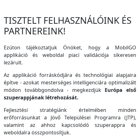
TISZTELT FELHASZNÁLÓINK ÉS
PARTNEREINK!
Ezúton tájékoztatjuk Önöket, hogy a MobilGO
applikáció és weboldal piaci validációja sikeresen
lezárult.
Az applikáció forráskódjára és technológiai alapjaira
építve - azokat mesterséges intelligenciára optimalizált
módon továbbgondolva - megkezdjük
Európa első
szuperappjának létrehozását.
Fejlesztési stratégiánk értelmében minden
erőforrásunkat a Jövő Települései Programra (JTP),
valamint az ahhoz kapcsolódó szuperappra és
weboldalra összpontosítjuk.