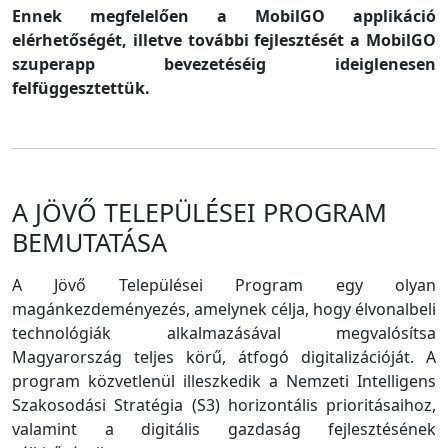
Ennek megfelelően a MobilGO applikáció
elérhetőségét, illetve további fejlesztését a MobilGO
szuperapp bevezetéséig ideiglenesen
felfüggesztettük.
A JÖVŐ TELEPÜLÉSEI PROGRAM
BEMUTATÁSA
A Jövő Települései Program egy olyan
magánkezdeményezés, amelynek célja, hogy élvonalbeli
technológiák alkalmazásával megvalósítsa
Magyarország teljes körű, átfogó digitalizációját. A
program közvetlenül illeszkedik a Nemzeti Intelligens
Szakosodási Stratégia (S3) horizontális prioritásaihoz,
valamint a digitális gazdaság fejlesztésének