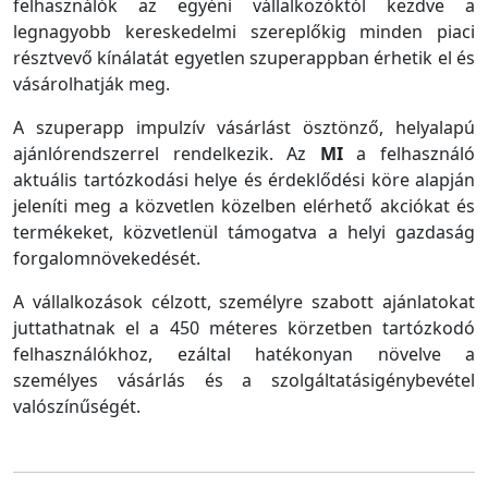
felhasználók az egyéni vállalkozóktól kezdve a
legnagyobb kereskedelmi szereplőkig minden piaci
résztvevő kínálatát egyetlen szuperappban érhetik el és
vásárolhatják meg.
A szuperapp impulzív vásárlást ösztönző, helyalapú
ajánlórendszerrel rendelkezik. Az
MI
a felhasználó
aktuális tartózkodási helye és érdeklődési köre alapján
jeleníti meg a közvetlen közelben elérhető akciókat és
termékeket, közvetlenül támogatva a helyi gazdaság
forgalomnövekedését.
A vállalkozások célzott, személyre szabott ajánlatokat
juttathatnak el a 450 méteres körzetben tartózkodó
felhasználókhoz, ezáltal hatékonyan növelve a
személyes vásárlás és a szolgáltatásigénybevétel
valószínűségét.