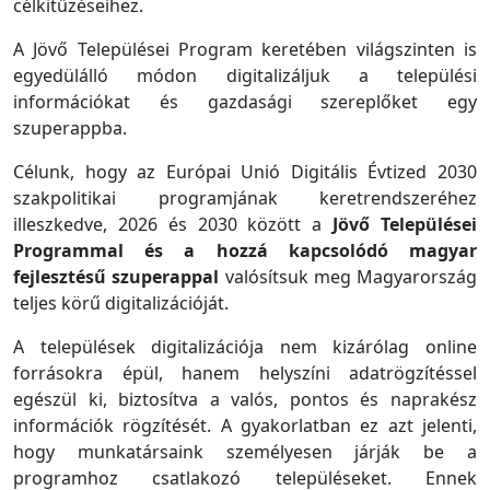
célkitűzéseihez.
A Jövő Települései Program keretében világszinten is
egyedülálló módon digitalizáljuk a települési
információkat és gazdasági szereplőket egy
szuperappba.
Célunk, hogy az Európai Unió Digitális Évtized 2030
szakpolitikai programjának keretrendszeréhez
illeszkedve, 2026 és 2030 között a
Jövő Települései
Programmal és a hozzá kapcsolódó magyar
fejlesztésű szuperappal
valósítsuk meg Magyarország
teljes körű digitalizációját.
A települések digitalizációja nem kizárólag online
forrásokra épül, hanem helyszíni adatrögzítéssel
egészül ki, biztosítva a valós, pontos és naprakész
információk rögzítését. A gyakorlatban ez azt jelenti,
hogy munkatársaink személyesen járják be a
programhoz csatlakozó településeket. Ennek