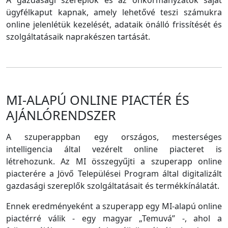
A gazdasági szereplők és az önkormányzatok saját
ügyfélkaput kapnak, amely lehetővé teszi számukra
online jelenlétük kezelését, adataik önálló frissítését és
szolgáltatásaik naprakészen tartását.
MI-ALAPÚ ONLINE PIACTÉR ÉS
AJÁNLÓRENDSZER
A szuperappban egy országos, mesterséges
intelligencia által vezérelt online piacteret is
létrehozunk. Az MI összegyűjti a szuperapp online
piacterére a Jövő Települései Program által digitalizált
gazdasági szereplők szolgáltatásait és termékkínálatát.
Ennek eredményeként a szuperapp egy MI-alapú online
piactérré válik - egy magyar „Temuvá” -, ahol a