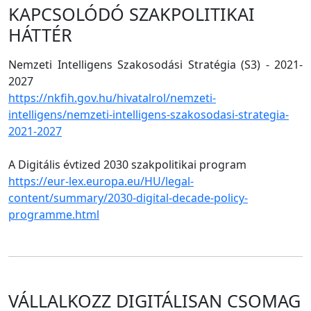
KAPCSOLÓDÓ SZAKPOLITIKAI
HÁTTÉR
Nemzeti Intelligens Szakosodási Stratégia (S3) - 2021-
2027
https://nkfih.gov.hu/hivatalrol/nemzeti-
intelligens/nemzeti-intelligens-szakosodasi-strategia-
2021-2027
A Digitális évtized 2030 szakpolitikai program
https://eur-lex.europa.eu/HU/legal-
content/summary/2030-digital-decade-policy-
programme.html
VÁLLALKOZZ DIGITÁLISAN CSOMAG