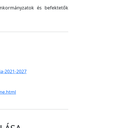
 önkormányzatok és befektetők
gia-2021-2027
me.html