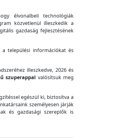
gy élvonalbeli technológiák
gram közvetlenül illeszkedik a
gitális gazdaság fejlesztésének
 a települési információkat és
ndszeréhez illeszkedve, 2026 és
sű szuperappal
valósítsuk meg
zítéssel egészül ki, biztosítva a
unkatársaink személyesen járják
ak és gazdasági szereplők is