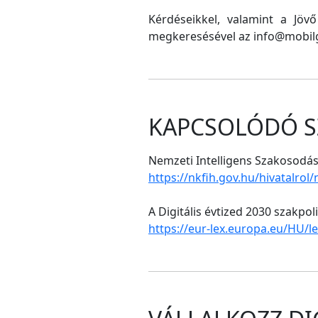
Kérdéseikkel, valamint a Jöv
megkeresésével az info@mobilg
KAPCSOLÓDÓ S
Nemzeti Intelligens Szakosodási
https://nkfih.gov.hu/hivatalrol
A Digitális évtized 2030 szakpol
https://eur-lex.europa.eu/HU/