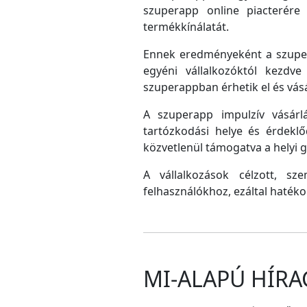
szuperapp online piacterére 
termékkínálatát.
Ennek eredményeként a szupera
egyéni vállalkozóktól kezdv
szuperappban érhetik el és vás
A szuperapp impulzív vásárlá
tartózkodási helye és érdeklő
közvetlenül támogatva a helyi
A vállalkozások célzott, sz
felhasználókhoz, ezáltal hatéko
MI-ALAPÚ HÍRA