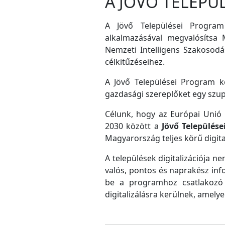
A JÖVŐ TELEPÜ
A Jövő Települései Program
alkalmazásával megvalósítsa M
Nemzeti Intelligens Szakosodás
célkitűzéseihez.
A Jövő Települései Program ke
gazdasági szereplőket egy szu
Célunk, hogy az Európai Unió D
2030 között a
Jövő Település
Magyarország teljes körű digital
A települések digitalizációja ne
valós, pontos és naprakész inf
be a programhoz csatlakozó 
digitalizálásra kerülnek, amely