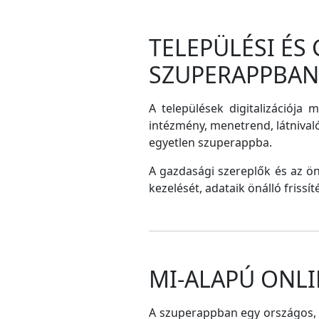
TELEPÜLÉSI ÉS
SZUPERAPPBAN
A települések digitalizációja 
intézmény, menetrend, látnival
egyetlen szuperappba.
A gazdasági szereplők és az ö
kezelését, adataik önálló frissí
MI-ALAPÚ ONLI
A szuperappban egy országos, me