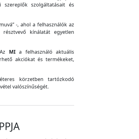
 szereplők szolgáltatásait és
uvá” -, ahol a felhasználók az
résztvevő kínálatát egyetlen
. Az
MI
a felhasználó aktuális
érhető akciókat és termékeket,
méteres körzetben tartózkodó
vétel valószínűségét.
PPJA