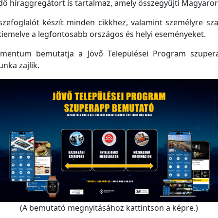
 híraggregátort is tartalmaz, amely összegyűjti Magyarorsz
efoglalót készít minden cikkhez, valamint személyre szabo
kiemelve a legfontosabb országos és helyi eseményeket.
mentum bemutatja a Jövő Települései Program szupera
unka zajlik.
(A bemutató megnyitásához kattintson a képre.)