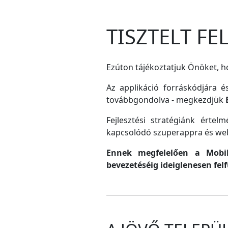
TISZTELT F
Ezúton tájékoztatjuk Önöket, ho
Az applikáció forráskódjára é
továbbgondolva - megkezdjük
Fejlesztési stratégiánk érte
kapcsolódó szuperappra és web
Ennek megfelelően a MobilG
bevezetéséig ideiglenesen fel