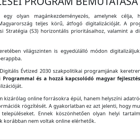
LÉSEI PROGRAM BEMUTATÁSA
 egy olyan magánkezdeményezés, amelynek célja, ho
agyarország teljes körű, átfogó digitalizációját. A pro
i Stratégia (S3) horizontális prioritásaihoz, valamint a di
retében világszinten is egyedülálló módon digitalizáljuk
perappba.
igitális Évtized 2030 szakpolitikai programjának keretre
ei Programmal és a hozzá kapcsolódó magyar fejleszté
izációját.
m kizárólag online forrásokra épül, hanem helyszíni adatrög
ormációk rögzítését. A gyakorlatban ez azt jelenti, hogy m
településeket. Ennek köszönhetően olyan helyi tartalm
ek korábban nem voltak online elérhetők.