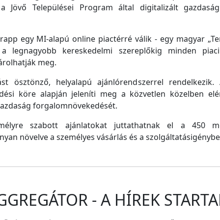
a Jövő Települései Program által digitalizált gazdasági
pp egy MI-alapú online piactérré válik - egy magyar „Tem
e a legnagyobb kereskedelmi szereplőkig minden piaci 
árolhatják meg.
st ösztönző, helyalapú ajánlórendszerrel rendelkezik
dési köre alapján jeleníti meg a közvetlen közelben el
 gazdaság forgalomnövekedését.
emélyre szabott ajánlatokat juttathatnak el a 450 
nyan növelve a személyes vásárlás és a szolgáltatásigénybe
GGREGÁTOR - A HÍREK STARTA