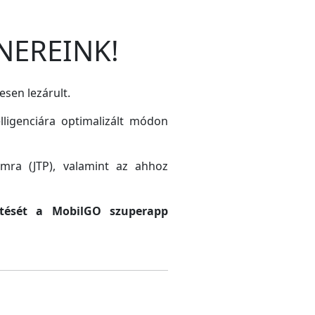
NEREINK!
esen lezárult.
lligenciára optimalizált módon
amra (JTP), valamint az ahhoz
sztését a MobilGO szuperapp