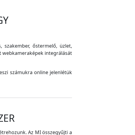
GY
s, szakember, őstermelő, üzlet,
int webkameraképek integrálását
szi számukra online jelenlétük
ZER
létrehozunk. Az MI összegyűjti a