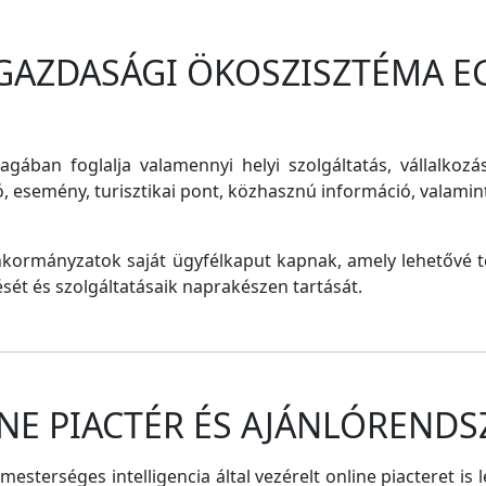
 GAZDASÁGI ÖKOSZISZTÉMA E
magában foglalja valamennyi helyi szolgáltatás, vállalkozá
ó, esemény, turisztikai pont, közhasznú információ, valam
nkormányzatok saját ügyfélkaput kapnak, amely lehetővé te
tését és szolgáltatásaik naprakészen tartását.
NE PIACTÉR ÉS AJÁNLÓRENDS
sterséges intelligencia által vezérelt online piacteret is 