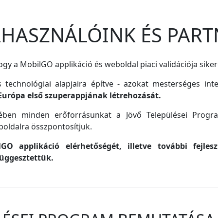
ELHASZNÁLÓINK ÉS PART
gy a MobilGO applikáció és weboldal piaci validációja siker
s technológiai alapjaira építve - azokat mesterséges inte
Európa első szuperappjának létrehozását.
lmében minden erőforrásunkat a Jövő Települései Progr
oldalra összpontosítjuk.
O applikáció elérhetőségét, illetve további fejle
függesztettük.