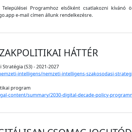
ő Települései Programhoz elsőként csatlakozni kívánó
o.app e-mail címen állunk rendelkezésre.
ZAKPOLITIKAI HÁTTÉR
 Stratégia (S3) - 2021-2027
/nemzeti-intelligens/nemzeti-intelligens-szakosodasi-strate
itikai program
legal-content/summary/2030-digital-decade-policy-program