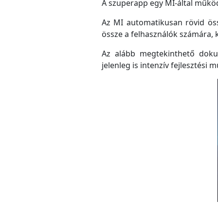
A szuperapp egy MI-által működő
Az MI automatikusan rövid össz
össze a felhasználók számára, 
Az alább megtekinthető doku
jelenleg is intenzív fejlesztési m