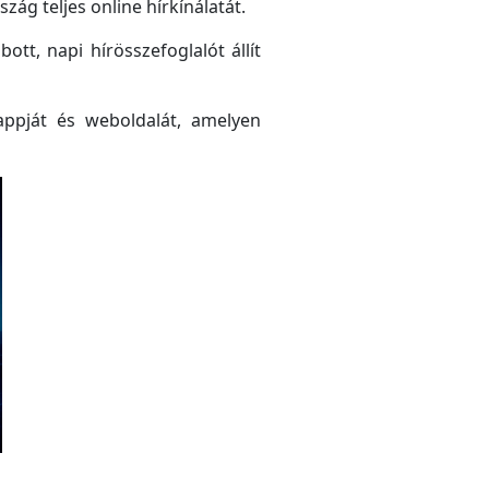
ág teljes online hírkínálatát.
tt, napi hírösszefoglalót állít
ppját és weboldalát, amelyen