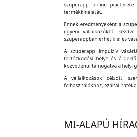
szuperapp online piacterére 
termékkínálatát.
Ennek eredményeként a szupera
egyéni vállalkozóktól kezdv
szuperappban érhetik el és vás
A szuperapp impulzív vásárlá
tartózkodási helye és érdeklő
közvetlenül támogatva a helyi
A vállalkozások célzott, sz
felhasználókhoz, ezáltal hatéko
MI-ALAPÚ HÍRA