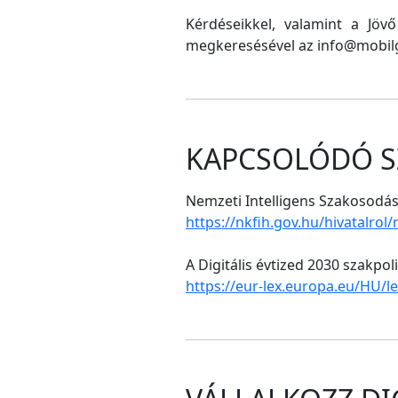
Kérdéseikkel, valamint a Jöv
megkeresésével az info@mobilg
KAPCSOLÓDÓ S
Nemzeti Intelligens Szakosodási
https://nkfih.gov.hu/hivatalrol
A Digitális évtized 2030 szakpol
https://eur-lex.europa.eu/HU/