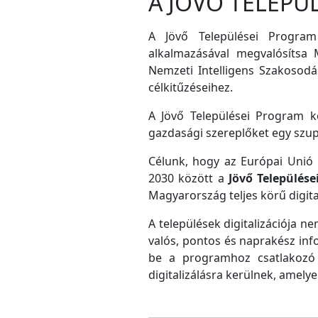
A JÖVŐ TELEPÜ
A Jövő Települései Program
alkalmazásával megvalósítsa M
Nemzeti Intelligens Szakosodás
célkitűzéseihez.
A Jövő Települései Program ke
gazdasági szereplőket egy szu
Célunk, hogy az Európai Unió D
2030 között a
Jövő Település
Magyarország teljes körű digital
A települések digitalizációja ne
valós, pontos és naprakész inf
be a programhoz csatlakozó 
digitalizálásra kerülnek, amely