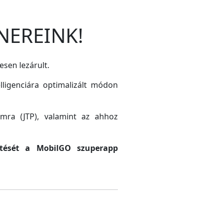
NEREINK!
esen lezárult.
lligenciára optimalizált módon
amra (JTP), valamint az ahhoz
sztését a MobilGO szuperapp