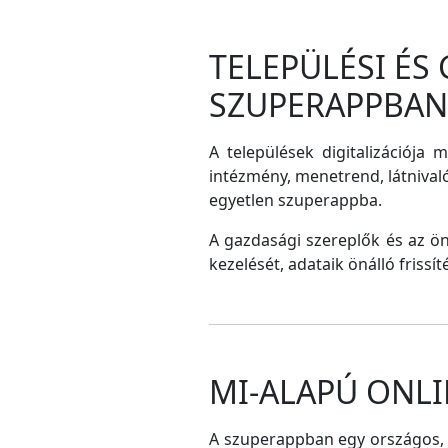
TELEPÜLÉSI ÉS
SZUPERAPPBAN
A települések digitalizációja 
intézmény, menetrend, látnival
egyetlen szuperappba.
A gazdasági szereplők és az ö
kezelését, adataik önálló frissí
MI-ALAPÚ ONLI
A szuperappban egy országos, me