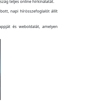
ág teljes online hírkínálatát.
tt, napi hírösszefoglalót állít
ppját és weboldalát, amelyen