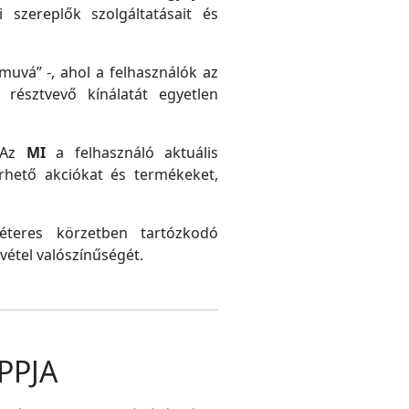
 szereplők szolgáltatásait és
uvá” -, ahol a felhasználók az
résztvevő kínálatát egyetlen
. Az
MI
a felhasználó aktuális
érhető akciókat és termékeket,
méteres körzetben tartózkodó
vétel valószínűségét.
PPJA