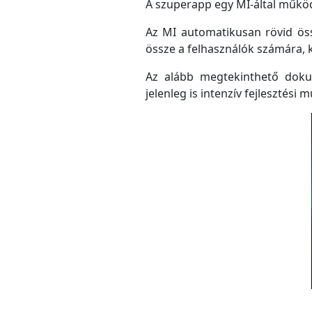
A szuperapp egy MI-által működő
Az MI automatikusan rövid össz
össze a felhasználók számára, 
Az alább megtekinthető doku
jelenleg is intenzív fejlesztési m