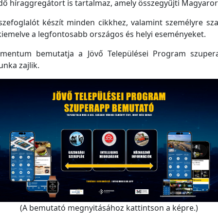
 híraggregátort is tartalmaz, amely összegyűjti Magyarorsz
efoglalót készít minden cikkhez, valamint személyre szabo
kiemelve a legfontosabb országos és helyi eseményeket.
mentum bemutatja a Jövő Települései Program szupera
unka zajlik.
(A bemutató megnyitásához kattintson a képre.)