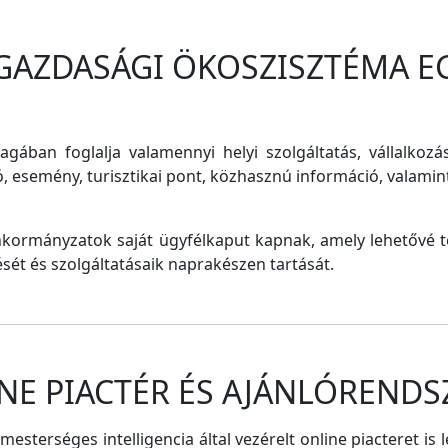
 GAZDASÁGI ÖKOSZISZTÉMA E
magában foglalja valamennyi helyi szolgáltatás, vállalkozá
ó, esemény, turisztikai pont, közhasznú információ, valam
nkormányzatok saját ügyfélkaput kapnak, amely lehetővé te
tését és szolgáltatásaik naprakészen tartását.
NE PIACTÉR ÉS AJÁNLÓRENDS
sterséges intelligencia által vezérelt online piacteret is 