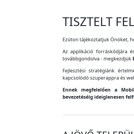
TISZTELT F
Ezúton tájékoztatjuk Önöket, ho
Az applikáció forráskódjára é
továbbgondolva - megkezdjük
Fejlesztési stratégiánk érte
kapcsolódó szuperappra és web
Ennek megfelelően a MobilG
bevezetéséig ideiglenesen fel