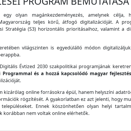
LÉSEI PROGRAM BEMUTATÁSA
 egy olyan magánkezdeményezés, amelynek célja, ho
agyarország teljes körű, átfogó digitalizációját. A pro
i Stratégia (S3) horizontális prioritásaihoz, valamint a di
retében világszinten is egyedülálló módon digitalizáljuk
perappba.
igitális Évtized 2030 szakpolitikai programjának keretre
ei Programmal és a hozzá kapcsolódó magyar fejleszté
izációját.
m kizárólag online forrásokra épül, hanem helyszíni adatrög
ormációk rögzítését. A gyakorlatban ez azt jelenti, hogy m
településeket. Ennek köszönhetően olyan helyi tartalm
ek korábban nem voltak online elérhetők.