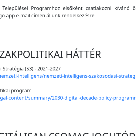
ő Települései Programhoz elsőként csatlakozni kívánó
o.app e-mail címen állunk rendelkezésre.
ZAKPOLITIKAI HÁTTÉR
 Stratégia (S3) - 2021-2027
/nemzeti-intelligens/nemzeti-intelligens-szakosodasi-strate
itikai program
legal-content/summary/2030-digital-decade-policy-program