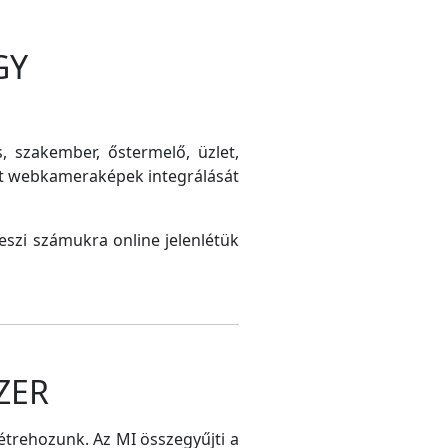
GY
s, szakember, őstermelő, üzlet,
int webkameraképek integrálását
szi számukra online jelenlétük
ZER
létrehozunk. Az MI összegyűjti a