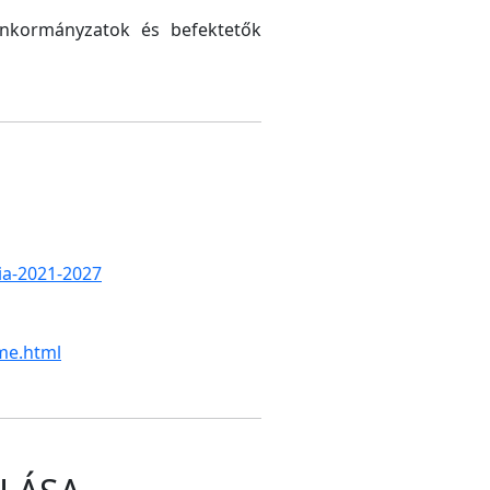
 önkormányzatok és befektetők
gia-2021-2027
me.html