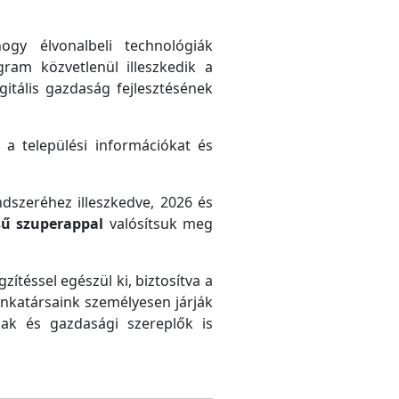
gy élvonalbeli technológiák
gram közvetlenül illeszkedik a
gitális gazdaság fejlesztésének
 a települési információkat és
ndszeréhez illeszkedve, 2026 és
sű szuperappal
valósítsuk meg
zítéssel egészül ki, biztosítva a
unkatársaink személyesen járják
ak és gazdasági szereplők is