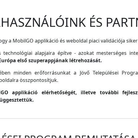
ELHASZNÁLÓINK ÉS PART
gy a MobilGO applikáció és weboldal piaci validációja siker
s technológiai alapjaira építve - azokat mesterséges inte
Európa első szuperappjának létrehozását.
lmében minden erőforrásunkat a Jövő Települései Progr
oldalra összpontosítjuk.
O applikáció elérhetőségét, illetve további fejle
függesztettük.