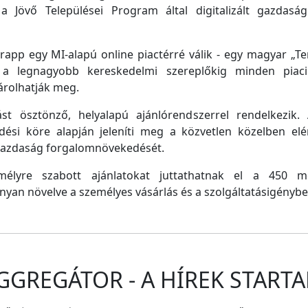
a Jövő Települései Program által digitalizált gazdasági
pp egy MI-alapú online piactérré válik - egy magyar „Tem
e a legnagyobb kereskedelmi szereplőkig minden piaci 
árolhatják meg.
st ösztönző, helyalapú ajánlórendszerrel rendelkezik
dési köre alapján jeleníti meg a közvetlen közelben el
 gazdaság forgalomnövekedését.
emélyre szabott ajánlatokat juttathatnak el a 450 
nyan növelve a személyes vásárlás és a szolgáltatásigénybe
GGREGÁTOR - A HÍREK STARTA