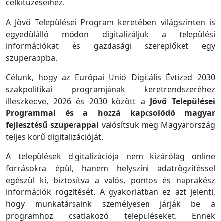
célkitűzéseihez.
A Jövő Települései Program keretében világszinten is
egyedülálló módon digitalizáljuk a települési
információkat és gazdasági szereplőket egy
szuperappba.
Célunk, hogy az Európai Unió Digitális Évtized 2030
szakpolitikai programjának keretrendszeréhez
illeszkedve, 2026 és 2030 között a
Jövő Települései
Programmal és a hozzá kapcsolódó magyar
fejlesztésű szuperappal
valósítsuk meg Magyarország
teljes körű digitalizációját.
A települések digitalizációja nem kizárólag online
forrásokra épül, hanem helyszíni adatrögzítéssel
egészül ki, biztosítva a valós, pontos és naprakész
információk rögzítését. A gyakorlatban ez azt jelenti,
hogy munkatársaink személyesen járják be a
programhoz csatlakozó településeket. Ennek