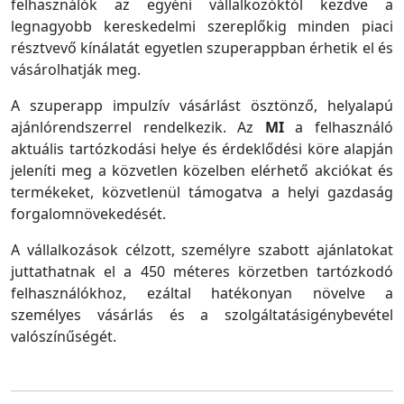
felhasználók az egyéni vállalkozóktól kezdve a
legnagyobb kereskedelmi szereplőkig minden piaci
résztvevő kínálatát egyetlen szuperappban érhetik el és
vásárolhatják meg.
A szuperapp impulzív vásárlást ösztönző, helyalapú
ajánlórendszerrel rendelkezik. Az
MI
a felhasználó
aktuális tartózkodási helye és érdeklődési köre alapján
jeleníti meg a közvetlen közelben elérhető akciókat és
termékeket, közvetlenül támogatva a helyi gazdaság
forgalomnövekedését.
A vállalkozások célzott, személyre szabott ajánlatokat
juttathatnak el a 450 méteres körzetben tartózkodó
felhasználókhoz, ezáltal hatékonyan növelve a
személyes vásárlás és a szolgáltatásigénybevétel
valószínűségét.