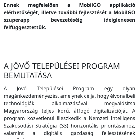
Ennek megfelelően a MobilGO applikáció
elérhetőségét, illetve további fejlesztését a MobilGO
szuperapp bevezetéséig ideiglenesen
felfüggesztettük.
A JÖVŐ TELEPÜLÉSEI PROGRAM
BEMUTATÁSA
A Jövő Települései Program egy olyan
magánkezdeményezés, amelynek célja, hogy élvonalbeli
technológiák alkalmazásával megvalósítsa
Magyarország teljes körű, átfogó digitalizációját. A
program közvetlenül illeszkedik a Nemzeti Intelligens
Szakosodási Stratégia (S3) horizontális prioritásaihoz,
valamint a digitális gazdaság fejlesztésének