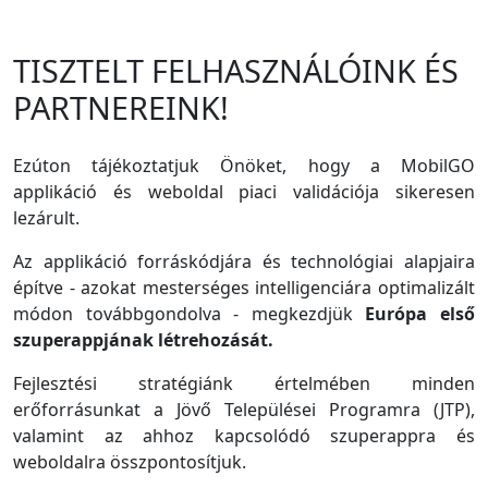
TISZTELT FELHASZNÁLÓINK ÉS
PARTNEREINK!
Ezúton tájékoztatjuk Önöket, hogy a MobilGO
applikáció és weboldal piaci validációja sikeresen
lezárult.
Az applikáció forráskódjára és technológiai alapjaira
építve - azokat mesterséges intelligenciára optimalizált
módon továbbgondolva - megkezdjük
Európa első
szuperappjának létrehozását.
Fejlesztési stratégiánk értelmében minden
erőforrásunkat a Jövő Települései Programra (JTP),
valamint az ahhoz kapcsolódó szuperappra és
weboldalra összpontosítjuk.