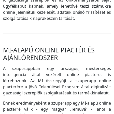
A gazdasági szereplők és az önkormányzatok saját
ügyfélkaput kapnak, amely lehetővé teszi számukra
online jelenlétük kezelését, adataik önálló frissítését és
szolgáltatásaik naprakészen tartását.
MI-ALAPÚ ONLINE PIACTÉR ÉS
AJÁNLÓRENDSZER
A szuperappban egy országos, mesterséges
intelligencia által vezérelt online piacteret is
létrehozunk. Az MI összegyűjti a szuperapp online
piacterére a Jövő Települései Program által digitalizált
gazdasági szereplők szolgáltatásait és termékkínálatát.
Ennek eredményeként a szuperapp egy MI-alapú online
piactérré válik - egy magyar „Temuvá” -, ahol a