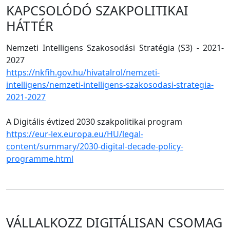
KAPCSOLÓDÓ SZAKPOLITIKAI
HÁTTÉR
Nemzeti Intelligens Szakosodási Stratégia (S3) - 2021-
2027
https://nkfih.gov.hu/hivatalrol/nemzeti-
intelligens/nemzeti-intelligens-szakosodasi-strategia-
2021-2027
A Digitális évtized 2030 szakpolitikai program
https://eur-lex.europa.eu/HU/legal-
content/summary/2030-digital-decade-policy-
programme.html
VÁLLALKOZZ DIGITÁLISAN CSOMAG