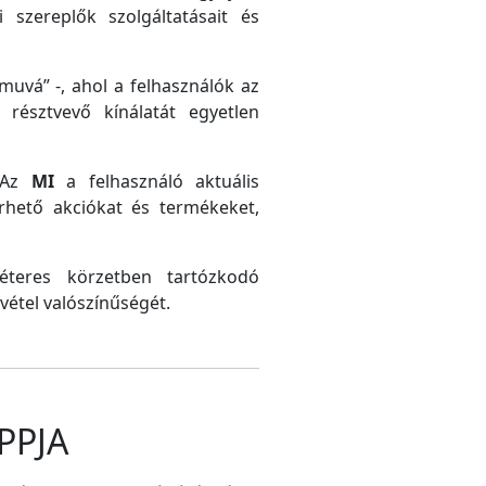
 szereplők szolgáltatásait és
uvá” -, ahol a felhasználók az
résztvevő kínálatát egyetlen
. Az
MI
a felhasználó aktuális
érhető akciókat és termékeket,
méteres körzetben tartózkodó
vétel valószínűségét.
PPJA