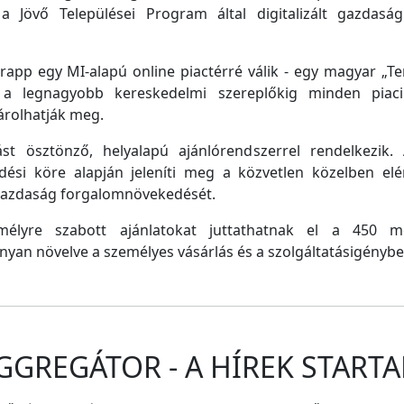
a Jövő Települései Program által digitalizált gazdasági
pp egy MI-alapú online piactérré válik - egy magyar „Tem
e a legnagyobb kereskedelmi szereplőkig minden piaci 
árolhatják meg.
st ösztönző, helyalapú ajánlórendszerrel rendelkezik
dési köre alapján jeleníti meg a közvetlen közelben el
 gazdaság forgalomnövekedését.
emélyre szabott ajánlatokat juttathatnak el a 450 
nyan növelve a személyes vásárlás és a szolgáltatásigénybe
GGREGÁTOR - A HÍREK STARTA