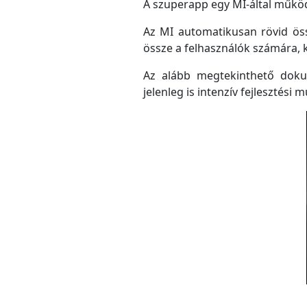
A szuperapp egy MI-által működő
Az MI automatikusan rövid össz
össze a felhasználók számára, 
Az alább megtekinthető doku
jelenleg is intenzív fejlesztési m