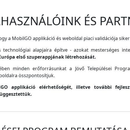
ELHASZNÁLÓINK ÉS PART
gy a MobilGO applikáció és weboldal piaci validációja siker
s technológiai alapjaira építve - azokat mesterséges inte
Európa első szuperappjának létrehozását.
lmében minden erőforrásunkat a Jövő Települései Progr
oldalra összpontosítjuk.
O applikáció elérhetőségét, illetve további fejle
függesztettük.