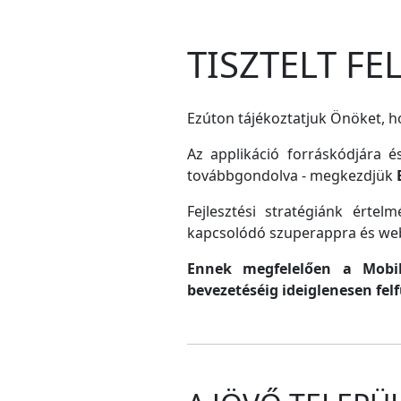
TISZTELT F
Ezúton tájékoztatjuk Önöket, ho
Az applikáció forráskódjára é
továbbgondolva - megkezdjük
Fejlesztési stratégiánk érte
kapcsolódó szuperappra és web
Ennek megfelelően a MobilG
bevezetéséig ideiglenesen fel