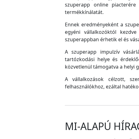
szuperapp online piacterére 
termékkínálatát.
Ennek eredményeként a szupera
egyéni vállalkozóktól kezdv
szuperappban érhetik el és vás
A szuperapp impulzív vásárlá
tartózkodási helye és érdeklő
közvetlenül támogatva a helyi
A vállalkozások célzott, sz
felhasználókhoz, ezáltal hatéko
MI-ALAPÚ HÍRA