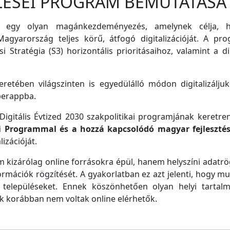
LÉSEI PROGRAM BEMUTATÁSA
 egy olyan magánkezdeményezés, amelynek célja, ho
agyarország teljes körű, átfogó digitalizációját. A pro
i Stratégia (S3) horizontális prioritásaihoz, valamint a di
retében világszinten is egyedülálló módon digitalizáljuk
perappba.
igitális Évtized 2030 szakpolitikai programjának keretre
ei Programmal és a hozzá kapcsolódó magyar fejleszté
izációját.
m kizárólag online forrásokra épül, hanem helyszíni adatrög
ormációk rögzítését. A gyakorlatban ez azt jelenti, hogy m
településeket. Ennek köszönhetően olyan helyi tartalm
ek korábban nem voltak online elérhetők.