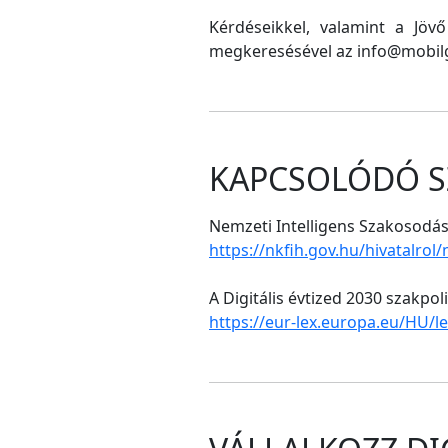
Kérdéseikkel, valamint a Jöv
megkeresésével az info@mobilg
KAPCSOLÓDÓ S
Nemzeti Intelligens Szakosodási
https://nkfih.gov.hu/hivatalrol
A Digitális évtized 2030 szakpol
https://eur-lex.europa.eu/HU/