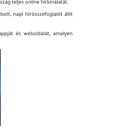
ág teljes online hírkínálatát.
tt, napi hírösszefoglalót állít
ppját és weboldalát, amelyen