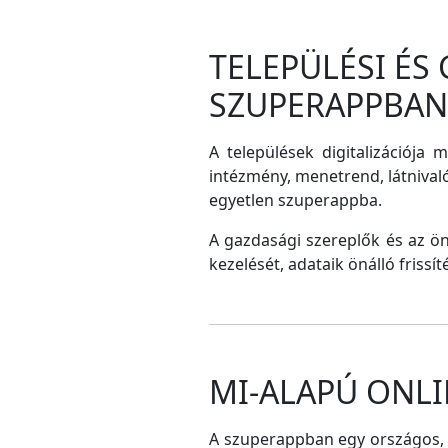
TELEPÜLÉSI ÉS
SZUPERAPPBAN
A települések digitalizációja 
intézmény, menetrend, látnival
egyetlen szuperappba.
A gazdasági szereplők és az ö
kezelését, adataik önálló frissí
MI-ALAPÚ ONLI
A szuperappban egy országos, me