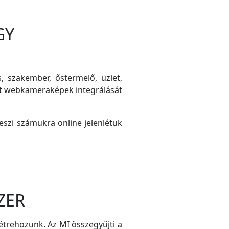
GY
s, szakember, őstermelő, üzlet,
int webkameraképek integrálását
szi számukra online jelenlétük
ZER
létrehozunk. Az MI összegyűjti a