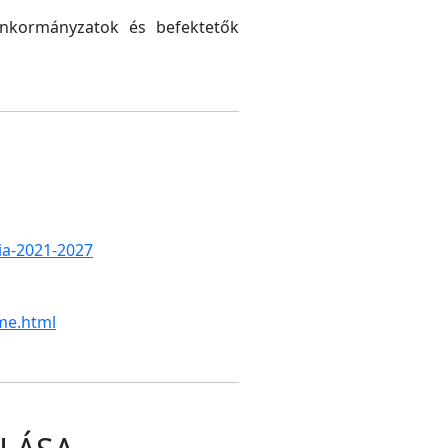
 önkormányzatok és befektetők
gia-2021-2027
me.html