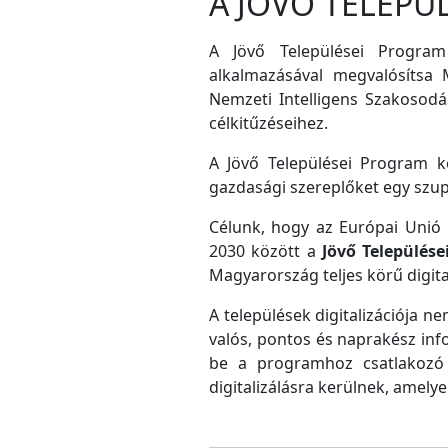
A JÖVŐ TELEPÜ
A Jövő Települései Program
alkalmazásával megvalósítsa M
Nemzeti Intelligens Szakosodás
célkitűzéseihez.
A Jövő Települései Program ke
gazdasági szereplőket egy szu
Célunk, hogy az Európai Unió D
2030 között a
Jövő Település
Magyarország teljes körű digital
A települések digitalizációja ne
valós, pontos és naprakész inf
be a programhoz csatlakozó 
digitalizálásra kerülnek, amely