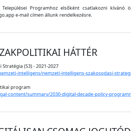
ő Települései Programhoz elsőként csatlakozni kívánó
o.app e-mail címen állunk rendelkezésre.
ZAKPOLITIKAI HÁTTÉR
 Stratégia (S3) - 2021-2027
/nemzeti-intelligens/nemzeti-intelligens-szakosodasi-strate
itikai program
legal-content/summary/2030-digital-decade-policy-program