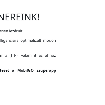
NEREINK!
esen lezárult.
lligenciára optimalizált módon
amra (JTP), valamint az ahhoz
sztését a MobilGO szuperapp