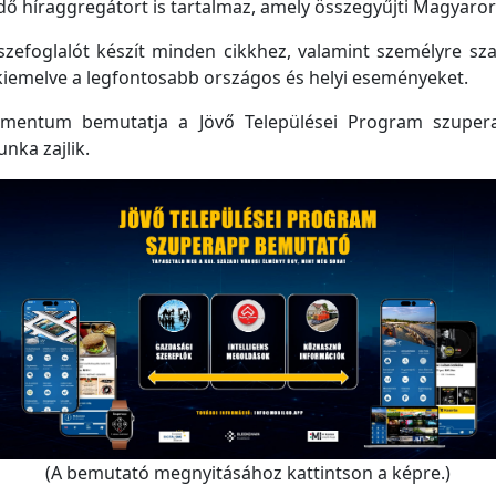
 híraggregátort is tartalmaz, amely összegyűjti Magyarorsz
efoglalót készít minden cikkhez, valamint személyre szabo
kiemelve a legfontosabb országos és helyi eseményeket.
mentum bemutatja a Jövő Települései Program szupera
unka zajlik.
(A bemutató megnyitásához kattintson a képre.)