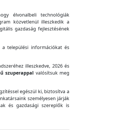
gy élvonalbeli technológiák
gram közvetlenül illeszkedik a
gitális gazdaság fejlesztésének
 a települési információkat és
ndszeréhez illeszkedve, 2026 és
sű szuperappal
valósítsuk meg
zítéssel egészül ki, biztosítva a
unkatársaink személyesen járják
ak és gazdasági szereplők is