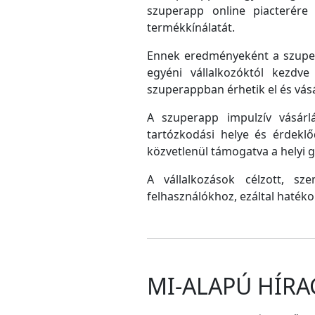
szuperapp online piacterére 
termékkínálatát.
Ennek eredményeként a szupera
egyéni vállalkozóktól kezdv
szuperappban érhetik el és vás
A szuperapp impulzív vásárlá
tartózkodási helye és érdeklő
közvetlenül támogatva a helyi
A vállalkozások célzott, sz
felhasználókhoz, ezáltal hatéko
MI-ALAPÚ HÍRA