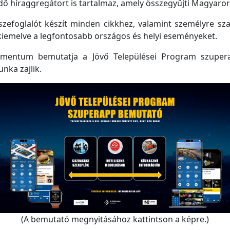
 híraggregátort is tartalmaz, amely összegyűjti Magyarorsz
efoglalót készít minden cikkhez, valamint személyre szabo
kiemelve a legfontosabb országos és helyi eseményeket.
mentum bemutatja a Jövő Települései Program szupera
unka zajlik.
(A bemutató megnyitásához kattintson a képre.)