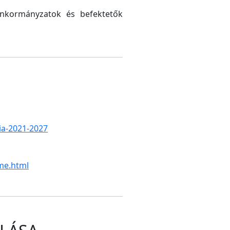
 önkormányzatok és befektetők
gia-2021-2027
me.html