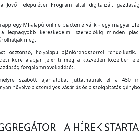
a Jövő Települései Program által digitalizált gazdasági
pp egy MI-alapú online piactérré válik - egy magyar „Tem
e a legnagyobb kereskedelmi szereplőkig minden piaci 
árolhatják meg.
st ösztönző, helyalapú ajánlórendszerrel rendelkezik
dési köre alapján jeleníti meg a közvetlen közelben el
 gazdaság forgalomnövekedését.
emélyre szabott ajánlatokat juttathatnak el a 450 
nyan növelve a személyes vásárlás és a szolgáltatásigénybe
GGREGÁTOR - A HÍREK STARTA