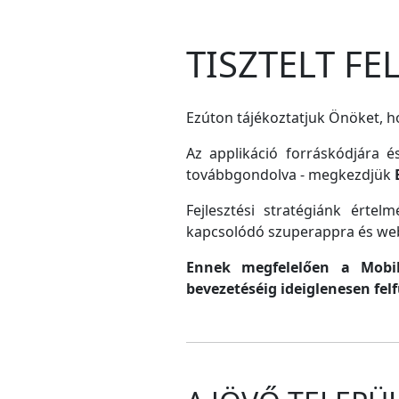
TISZTELT F
Ezúton tájékoztatjuk Önöket, ho
Az applikáció forráskódjára é
továbbgondolva - megkezdjük
Fejlesztési stratégiánk érte
kapcsolódó szuperappra és web
Ennek megfelelően a MobilG
bevezetéséig ideiglenesen fel