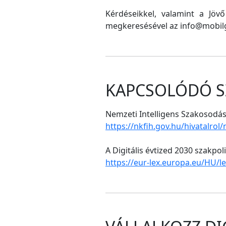
Kérdéseikkel, valamint a Jöv
megkeresésével az info@mobilg
KAPCSOLÓDÓ S
Nemzeti Intelligens Szakosodási
https://nkfih.gov.hu/hivatalrol
A Digitális évtized 2030 szakpol
https://eur-lex.europa.eu/HU/