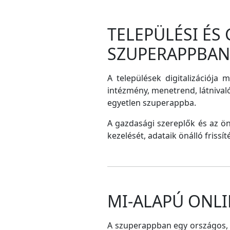
TELEPÜLÉSI ÉS
SZUPERAPPBAN
A települések digitalizációja 
intézmény, menetrend, látnival
egyetlen szuperappba.
A gazdasági szereplők és az ö
kezelését, adataik önálló frissí
MI-ALAPÚ ONLI
A szuperappban egy országos, me