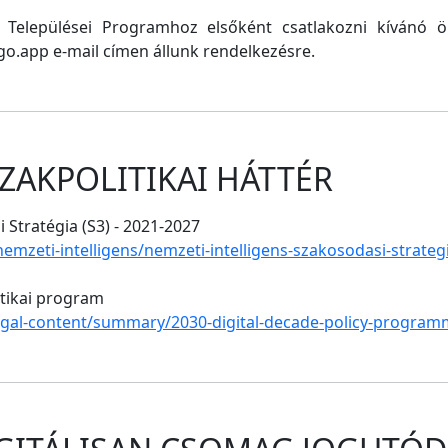
ő Települései Programhoz elsőként csatlakozni kívánó
o.app e-mail címen állunk rendelkezésre.
ZAKPOLITIKAI HÁTTÉR
 Stratégia (S3) - 2021-2027
/nemzeti-intelligens/nemzeti-intelligens-szakosodasi-strate
itikai program
legal-content/summary/2030-digital-decade-policy-program