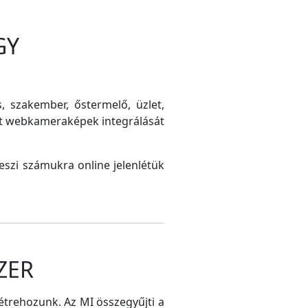
GY
s, szakember, őstermelő, üzlet,
int webkameraképek integrálását
szi számukra online jelenlétük
ZER
létrehozunk. Az MI összegyűjti a