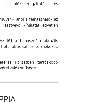
 szereplők szolgáltatásait és
uvá” -, ahol a felhasználók az
résztvevő kínálatát egyetlen
. Az
MI
a felhasználó aktuális
érhető akciókat és termékeket,
méteres körzetben tartózkodó
vétel valószínűségét.
PPJA