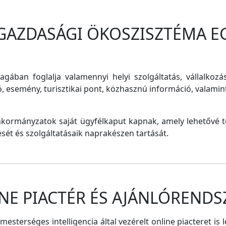
 GAZDASÁGI ÖKOSZISZTÉMA E
magában foglalja valamennyi helyi szolgáltatás, vállalkozá
ó, esemény, turisztikai pont, közhasznú információ, valam
nkormányzatok saját ügyfélkaput kapnak, amely lehetővé te
tését és szolgáltatásaik naprakészen tartását.
NE PIACTÉR ÉS AJÁNLÓRENDS
sterséges intelligencia által vezérelt online piacteret is 