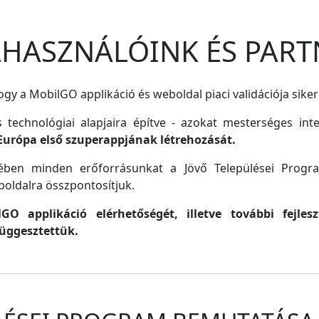
ELHASZNÁLÓINK ÉS PART
gy a MobilGO applikáció és weboldal piaci validációja siker
s technológiai alapjaira építve - azokat mesterséges inte
Európa első szuperappjának létrehozását.
lmében minden erőforrásunkat a Jövő Települései Progr
oldalra összpontosítjuk.
O applikáció elérhetőségét, illetve további fejle
függesztettük.