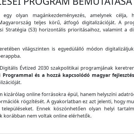
LÉSEI PROGRAM BEMUTATÁSA
 egy olyan magánkezdeményezés, amelynek célja, ho
agyarország teljes körű, átfogó digitalizációját. A pro
i Stratégia (S3) horizontális prioritásaihoz, valamint a di
retében világszinten is egyedülálló módon digitalizáljuk
perappba.
igitális Évtized 2030 szakpolitikai programjának keretre
ei Programmal és a hozzá kapcsolódó magyar fejleszté
izációját.
m kizárólag online forrásokra épül, hanem helyszíni adatrög
ormációk rögzítését. A gyakorlatban ez azt jelenti, hogy m
településeket. Ennek köszönhetően olyan helyi tartalm
ek korábban nem voltak online elérhetők.