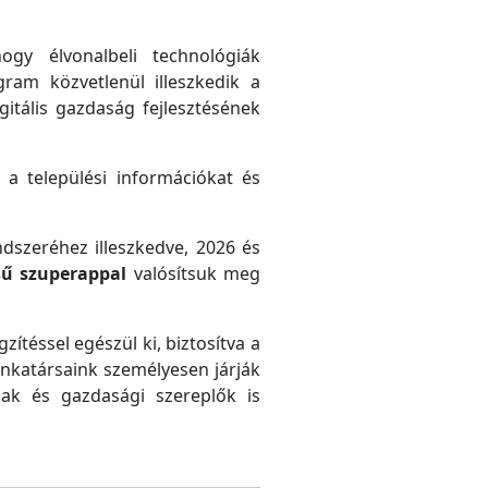
gy élvonalbeli technológiák
gram közvetlenül illeszkedik a
gitális gazdaság fejlesztésének
 a települési információkat és
ndszeréhez illeszkedve, 2026 és
sű szuperappal
valósítsuk meg
zítéssel egészül ki, biztosítva a
unkatársaink személyesen járják
ak és gazdasági szereplők is