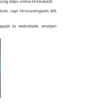
ág teljes online hírkínálatát.
tt, napi hírösszefoglalót állít
ppját és weboldalát, amelyen