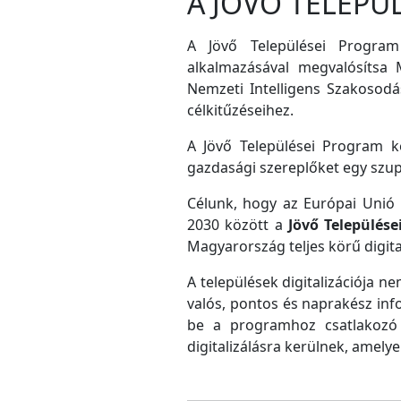
A JÖVŐ TELEPÜ
A Jövő Települései Program
alkalmazásával megvalósítsa M
Nemzeti Intelligens Szakosodás
célkitűzéseihez.
A Jövő Települései Program ke
gazdasági szereplőket egy szu
Célunk, hogy az Európai Unió D
2030 között a
Jövő Település
Magyarország teljes körű digital
A települések digitalizációja ne
valós, pontos és naprakész inf
be a programhoz csatlakozó 
digitalizálásra kerülnek, amely