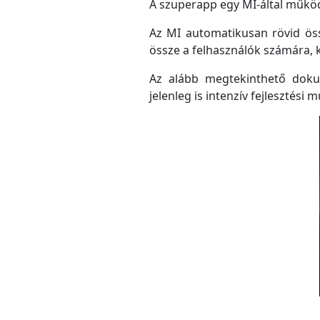
A szuperapp egy MI-által működő
Az MI automatikusan rövid össz
össze a felhasználók számára, 
Az alább megtekinthető doku
jelenleg is intenzív fejlesztési m