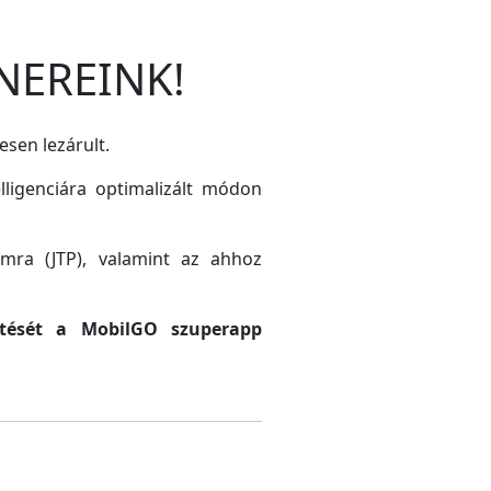
NEREINK!
esen lezárult.
lligenciára optimalizált módon
amra (JTP), valamint az ahhoz
sztését a MobilGO szuperapp