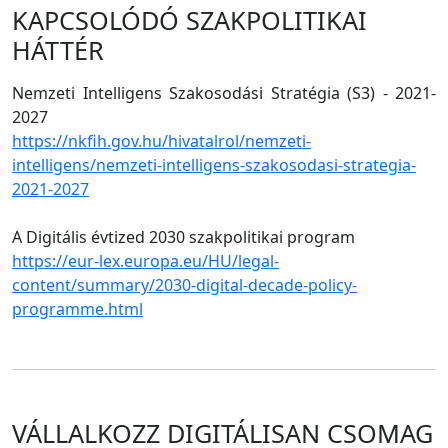
KAPCSOLÓDÓ SZAKPOLITIKAI
HÁTTÉR
Nemzeti Intelligens Szakosodási Stratégia (S3) - 2021-
2027
https://nkfih.gov.hu/hivatalrol/nemzeti-
intelligens/nemzeti-intelligens-szakosodasi-strategia-
2021-2027
A Digitális évtized 2030 szakpolitikai program
https://eur-lex.europa.eu/HU/legal-
content/summary/2030-digital-decade-policy-
programme.html
VÁLLALKOZZ DIGITÁLISAN CSOMAG