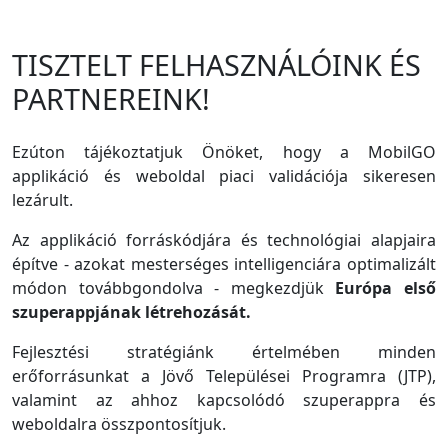
TISZTELT FELHASZNÁLÓINK ÉS
PARTNEREINK!
Ezúton tájékoztatjuk Önöket, hogy a MobilGO
applikáció és weboldal piaci validációja sikeresen
lezárult.
Az applikáció forráskódjára és technológiai alapjaira
építve - azokat mesterséges intelligenciára optimalizált
módon továbbgondolva - megkezdjük
Európa első
szuperappjának létrehozását.
Fejlesztési stratégiánk értelmében minden
erőforrásunkat a Jövő Települései Programra (JTP),
valamint az ahhoz kapcsolódó szuperappra és
weboldalra összpontosítjuk.