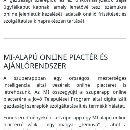
A gazdasági szereplők és az önkormányzatok saját
ügyfélkaput kapnak, amely lehetővé teszi számukra
online jelenlétük kezelését, adataik önálló frissítését és
szolgáltatásaik naprakészen tartását.
MI-ALAPÚ ONLINE PIACTÉR ÉS
AJÁNLÓRENDSZER
A szuperappban egy országos, mesterséges
intelligencia által vezérelt online piacteret is
létrehozunk. Az MI összegyűjti a szuperapp online
piacterére a Jövő Települései Program által digitalizált
gazdasági szereplők szolgáltatásait és termékkínálatát.
Ennek eredményeként a szuperapp egy MI-alapú online
piactérré válik - egy magyar „Temuvá” -, ahol a