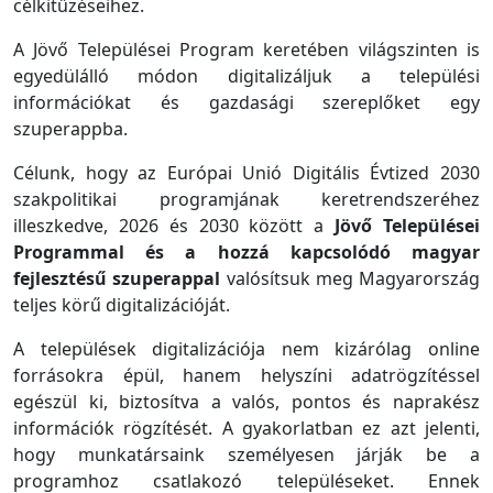
célkitűzéseihez.
A Jövő Települései Program keretében világszinten is
egyedülálló módon digitalizáljuk a települési
információkat és gazdasági szereplőket egy
szuperappba.
Célunk, hogy az Európai Unió Digitális Évtized 2030
szakpolitikai programjának keretrendszeréhez
illeszkedve, 2026 és 2030 között a
Jövő Települései
Programmal és a hozzá kapcsolódó magyar
fejlesztésű szuperappal
valósítsuk meg Magyarország
teljes körű digitalizációját.
A települések digitalizációja nem kizárólag online
forrásokra épül, hanem helyszíni adatrögzítéssel
egészül ki, biztosítva a valós, pontos és naprakész
információk rögzítését. A gyakorlatban ez azt jelenti,
hogy munkatársaink személyesen járják be a
programhoz csatlakozó településeket. Ennek