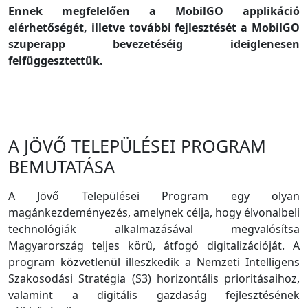
Ennek megfelelően a MobilGO applikáció
elérhetőségét, illetve további fejlesztését a MobilGO
szuperapp bevezetéséig ideiglenesen
felfüggesztettük.
A JÖVŐ TELEPÜLÉSEI PROGRAM
BEMUTATÁSA
A Jövő Települései Program egy olyan
magánkezdeményezés, amelynek célja, hogy élvonalbeli
technológiák alkalmazásával megvalósítsa
Magyarország teljes körű, átfogó digitalizációját. A
program közvetlenül illeszkedik a Nemzeti Intelligens
Szakosodási Stratégia (S3) horizontális prioritásaihoz,
valamint a digitális gazdaság fejlesztésének