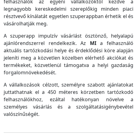
felhasználók az egyéni vállalkozóktól kezdve a
legnagyobb kereskedelmi szereplőkig minden piaci
résztvevő kínálatát egyetlen szuperappban érhetik el és
vásárolhatják meg.
A szuperapp impulzív vásárlást ösztönző, helyalapú
ajánlórendszerrel rendelkezik. Az
MI
a felhasználó
aktuális tartózkodási helye és érdeklődési köre alapján
jeleníti meg a közvetlen közelben elérhető akciókat és
termékeket, közvetlenül támogatva a helyi gazdaság
forgalomnövekedését.
A vállalkozások célzott, személyre szabott ajánlatokat
juttathatnak el a 450 méteres körzetben tartózkodó
felhasználókhoz, ezáltal hatékonyan növelve a
személyes vásárlás és a szolgáltatásigénybevétel
valószínűségét.