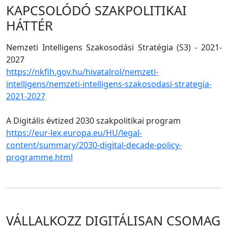
KAPCSOLÓDÓ SZAKPOLITIKAI
HÁTTÉR
Nemzeti Intelligens Szakosodási Stratégia (S3) - 2021-
2027
https://nkfih.gov.hu/hivatalrol/nemzeti-
intelligens/nemzeti-intelligens-szakosodasi-strategia-
2021-2027
A Digitális évtized 2030 szakpolitikai program
https://eur-lex.europa.eu/HU/legal-
content/summary/2030-digital-decade-policy-
programme.html
VÁLLALKOZZ DIGITÁLISAN CSOMAG