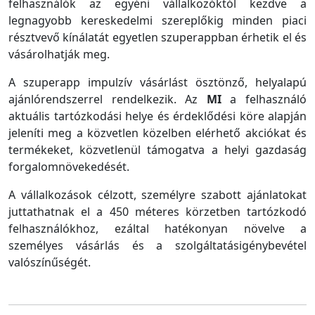
felhasználók az egyéni vállalkozóktól kezdve a
legnagyobb kereskedelmi szereplőkig minden piaci
résztvevő kínálatát egyetlen szuperappban érhetik el és
vásárolhatják meg.
A szuperapp impulzív vásárlást ösztönző, helyalapú
ajánlórendszerrel rendelkezik. Az
MI
a felhasználó
aktuális tartózkodási helye és érdeklődési köre alapján
jeleníti meg a közvetlen közelben elérhető akciókat és
termékeket, közvetlenül támogatva a helyi gazdaság
forgalomnövekedését.
A vállalkozások célzott, személyre szabott ajánlatokat
juttathatnak el a 450 méteres körzetben tartózkodó
felhasználókhoz, ezáltal hatékonyan növelve a
személyes vásárlás és a szolgáltatásigénybevétel
valószínűségét.