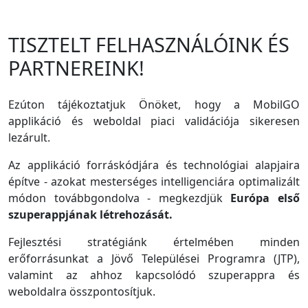
TISZTELT FELHASZNÁLÓINK ÉS
PARTNEREINK!
Ezúton tájékoztatjuk Önöket, hogy a MobilGO
applikáció és weboldal piaci validációja sikeresen
lezárult.
Az applikáció forráskódjára és technológiai alapjaira
építve - azokat mesterséges intelligenciára optimalizált
módon továbbgondolva - megkezdjük
Európa első
szuperappjának létrehozását.
Fejlesztési stratégiánk értelmében minden
erőforrásunkat a Jövő Települései Programra (JTP),
valamint az ahhoz kapcsolódó szuperappra és
weboldalra összpontosítjuk.