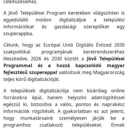
célkitűzéseihez.
A Jövő Települései Program keretében világszinten is
egyedülálló módon digitalizáljuk a települési
információkat és gazdasági szereplőket egy
szuperappba.
Célunk, hogy az Európai Unió Digitális Évtized 2030
szakpolitikai programjának keretrendszeréhez
illeszkedve, 2026 és 2030 között a
Jövő Települései
Programmal és a hozzá kapcsolódó magyar
fejlesztésű szuperappal
valósítsuk meg Magyarország
teljes körű digitalizációját.
A települések digitalizációja nem kizárólag online
forrásokra épül, hanem helyszíni adatrögzítéssel
egészül ki, biztosítva a valós, pontos és naprakész
információk rögzítését. A gyakorlatban ez azt jelenti,
hogy munkatársaink személyesen járják be a
programhoz csatlakozó településeket. Ennek