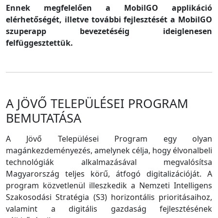
Ennek megfelelően a MobilGO applikáció
elérhetőségét, illetve további fejlesztését a MobilGO
szuperapp bevezetéséig ideiglenesen
felfüggesztettük.
A JÖVŐ TELEPÜLÉSEI PROGRAM
BEMUTATÁSA
A Jövő Települései Program egy olyan
magánkezdeményezés, amelynek célja, hogy élvonalbeli
technológiák alkalmazásával megvalósítsa
Magyarország teljes körű, átfogó digitalizációját. A
program közvetlenül illeszkedik a Nemzeti Intelligens
Szakosodási Stratégia (S3) horizontális prioritásaihoz,
valamint a digitális gazdaság fejlesztésének