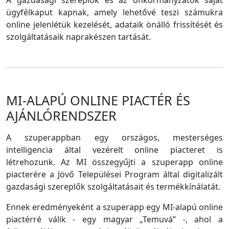
A gazdasági szereplők és az önkormányzatok saját
ügyfélkaput kapnak, amely lehetővé teszi számukra
online jelenlétük kezelését, adataik önálló frissítését és
szolgáltatásaik naprakészen tartását.
MI-ALAPÚ ONLINE PIACTÉR ÉS
AJÁNLÓRENDSZER
A szuperappban egy országos, mesterséges
intelligencia által vezérelt online piacteret is
létrehozunk. Az MI összegyűjti a szuperapp online
piacterére a Jövő Települései Program által digitalizált
gazdasági szereplők szolgáltatásait és termékkínálatát.
Ennek eredményeként a szuperapp egy MI-alapú online
piactérré válik - egy magyar „Temuvá” -, ahol a