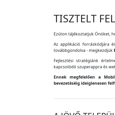
TISZTELT F
Ezúton tájékoztatjuk Önöket, ho
Az applikáció forráskódjára é
továbbgondolva - megkezdjük
Fejlesztési stratégiánk érte
kapcsolódó szuperappra és web
Ennek megfelelően a MobilG
bevezetéséig ideiglenesen fel