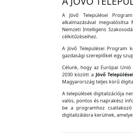
A JÖVŐ TELEPÜ
A Jövő Települései Program
alkalmazásával megvalósítsa M
Nemzeti Intelligens Szakosodás
célkitűzéseihez.
A Jövő Települései Program ke
gazdasági szereplőket egy szu
Célunk, hogy az Európai Unió D
2030 között a
Jövő Település
Magyarország teljes körű digital
A települések digitalizációja ne
valós, pontos és naprakész inf
be a programhoz csatlakozó 
digitalizálásra kerülnek, amely