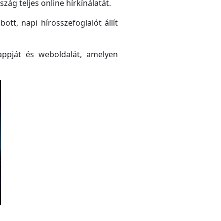
ág teljes online hírkínálatát.
tt, napi hírösszefoglalót állít
ppját és weboldalát, amelyen