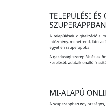
TELEPÜLÉSI ÉS
SZUPERAPPBAN
A települések digitalizációja 
intézmény, menetrend, látnival
egyetlen szuperappba.
A gazdasági szereplők és az ö
kezelését, adataik önálló frissí
MI-ALAPÚ ONLI
A szuperappban egy országos, me