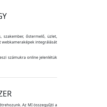
GY
s, szakember, őstermelő, üzlet,
int webkameraképek integrálását
szi számukra online jelenlétük
ZER
létrehozunk. Az MI összegyűjti a