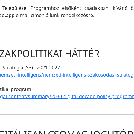
ő Települései Programhoz elsőként csatlakozni kívánó
o.app e-mail címen állunk rendelkezésre.
ZAKPOLITIKAI HÁTTÉR
 Stratégia (S3) - 2021-2027
/nemzeti-intelligens/nemzeti-intelligens-szakosodasi-strate
itikai program
legal-content/summary/2030-digital-decade-policy-program