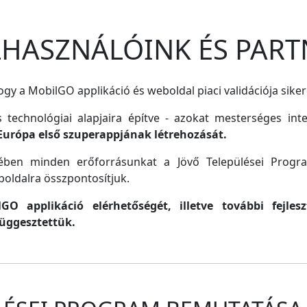
ELHASZNÁLÓINK ÉS PART
gy a MobilGO applikáció és weboldal piaci validációja siker
s technológiai alapjaira építve - azokat mesterséges inte
Európa első szuperappjának létrehozását.
lmében minden erőforrásunkat a Jövő Települései Progr
oldalra összpontosítjuk.
O applikáció elérhetőségét, illetve további fejle
függesztettük.