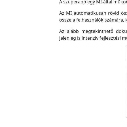
A szuperapp egy MI-által működő
Az MI automatikusan rövid össz
össze a felhasználók számára, 
Az alább megtekinthető doku
jelenleg is intenzív fejlesztési m