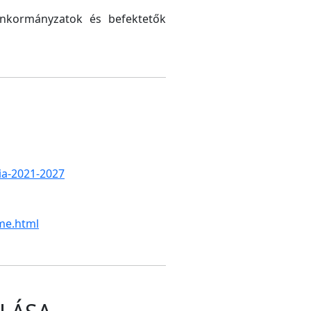
 önkormányzatok és befektetők
gia-2021-2027
me.html