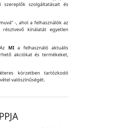
 szereplők szolgáltatásait és
uvá” -, ahol a felhasználók az
résztvevő kínálatát egyetlen
. Az
MI
a felhasználó aktuális
érhető akciókat és termékeket,
méteres körzetben tartózkodó
vétel valószínűségét.
PPJA