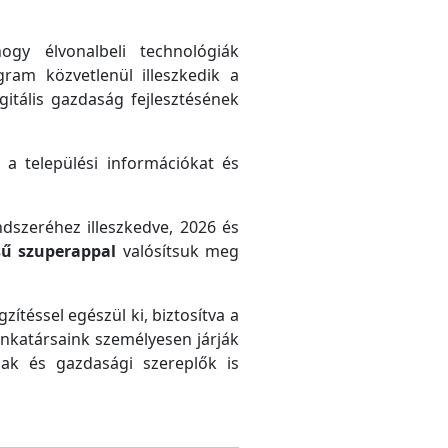
gy élvonalbeli technológiák
gram közvetlenül illeszkedik a
gitális gazdaság fejlesztésének
 a települési információkat és
ndszeréhez illeszkedve, 2026 és
sű szuperappal
valósítsuk meg
zítéssel egészül ki, biztosítva a
unkatársaink személyesen járják
ak és gazdasági szereplők is