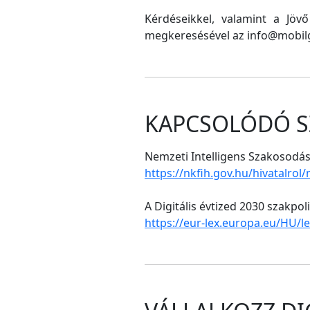
Kérdéseikkel, valamint a Jöv
megkeresésével az info@mobilg
KAPCSOLÓDÓ S
Nemzeti Intelligens Szakosodási
https://nkfih.gov.hu/hivatalrol
A Digitális évtized 2030 szakpol
https://eur-lex.europa.eu/HU/