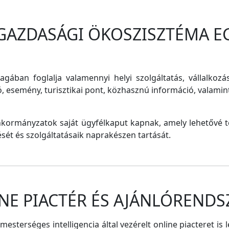
 GAZDASÁGI ÖKOSZISZTÉMA E
magában foglalja valamennyi helyi szolgáltatás, vállalkozá
ó, esemény, turisztikai pont, közhasznú információ, valam
nkormányzatok saját ügyfélkaput kapnak, amely lehetővé te
tését és szolgáltatásaik naprakészen tartását.
NE PIACTÉR ÉS AJÁNLÓRENDS
sterséges intelligencia által vezérelt online piacteret is 