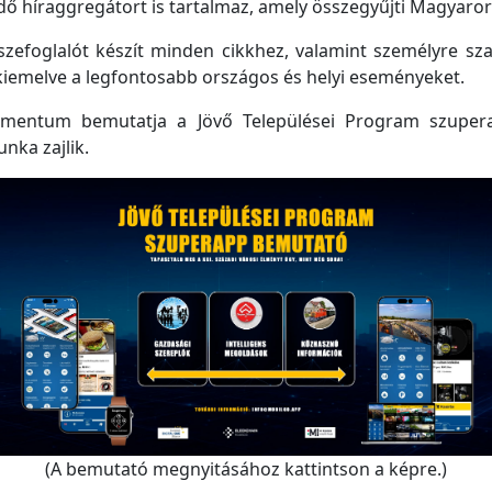
 híraggregátort is tartalmaz, amely összegyűjti Magyarorsz
efoglalót készít minden cikkhez, valamint személyre szabo
kiemelve a legfontosabb országos és helyi eseményeket.
mentum bemutatja a Jövő Települései Program szupera
unka zajlik.
(A bemutató megnyitásához kattintson a képre.)