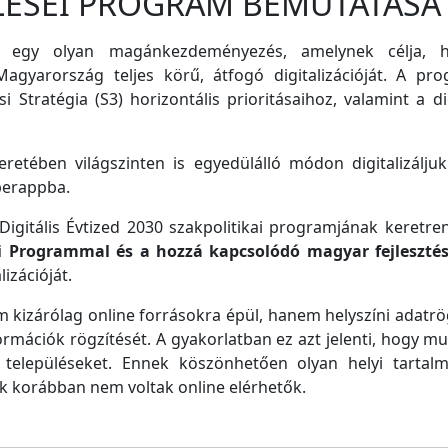
LÉSEI PROGRAM BEMUTATÁSA
 egy olyan magánkezdeményezés, amelynek célja, ho
agyarország teljes körű, átfogó digitalizációját. A pro
i Stratégia (S3) horizontális prioritásaihoz, valamint a di
retében világszinten is egyedülálló módon digitalizáljuk
perappba.
igitális Évtized 2030 szakpolitikai programjának keretre
ei Programmal és a hozzá kapcsolódó magyar fejleszté
izációját.
m kizárólag online forrásokra épül, hanem helyszíni adatrög
ormációk rögzítését. A gyakorlatban ez azt jelenti, hogy m
településeket. Ennek köszönhetően olyan helyi tartalm
ek korábban nem voltak online elérhetők.