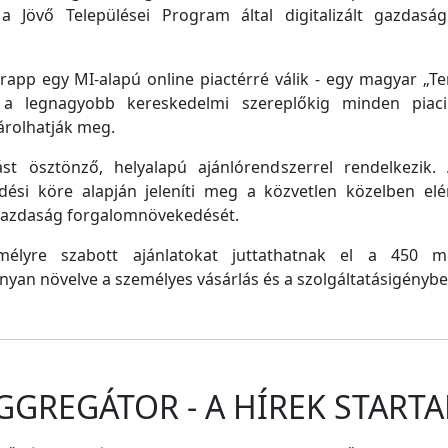
a Jövő Települései Program által digitalizált gazdasági
pp egy MI-alapú online piactérré válik - egy magyar „Tem
e a legnagyobb kereskedelmi szereplőkig minden piaci 
árolhatják meg.
st ösztönző, helyalapú ajánlórendszerrel rendelkezik
dési köre alapján jeleníti meg a közvetlen közelben el
 gazdaság forgalomnövekedését.
emélyre szabott ajánlatokat juttathatnak el a 450 
nyan növelve a személyes vásárlás és a szolgáltatásigénybe
GGREGÁTOR - A HÍREK STARTA