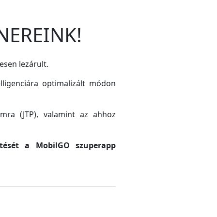
NEREINK!
esen lezárult.
lligenciára optimalizált módon
amra (JTP), valamint az ahhoz
sztését a MobilGO szuperapp