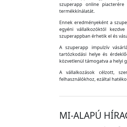
szuperapp online piacterére 
termékkínálatát.
Ennek eredményeként a szupera
egyéni vállalkozóktól kezdv
szuperappban érhetik el és vás
A szuperapp impulzív vásárlá
tartózkodási helye és érdeklő
közvetlenül támogatva a helyi
A vállalkozások célzott, sz
felhasználókhoz, ezáltal hatéko
MI-ALAPÚ HÍRA