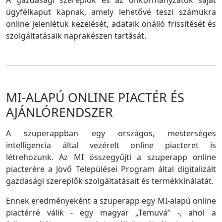
A gazdasági szereplők és az önkormányzatok saját
ügyfélkaput kapnak, amely lehetővé teszi számukra
online jelenlétük kezelését, adataik önálló frissítését és
szolgáltatásaik naprakészen tartását.
MI-ALAPÚ ONLINE PIACTÉR ÉS
AJÁNLÓRENDSZER
A szuperappban egy országos, mesterséges
intelligencia által vezérelt online piacteret is
létrehozunk. Az MI összegyűjti a szuperapp online
piacterére a Jövő Települései Program által digitalizált
gazdasági szereplők szolgáltatásait és termékkínálatát.
Ennek eredményeként a szuperapp egy MI-alapú online
piactérré válik - egy magyar „Temuvá” -, ahol a