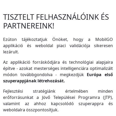
TISZTELT FELHASZNÁLÓINK ÉS
PARTNEREINK!
Ezúton tájékoztatjuk Önöket, hogy a MobilGO
applikáció és weboldal piaci validációja sikeresen
lezárult.
Az applikáció forráskódjára és technológiai alapjaira
építve - azokat mesterséges intelligenciára optimalizált
módon továbbgondolva - megkezdjük
Európa első
szuperappjának létrehozását.
Fejlesztési stratégiánk értelmében minden
erőforrásunkat a Jövő Települései Programra (JTP),
valamint az ahhoz kapcsolódó szuperappra és
weboldalra összpontosítjuk.