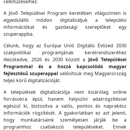
célkitűzéseihez.
A Jövő Települései Program keretében világszinten is
egyedülálló módon digitalizáljuk a települési
információkat és gazdasági szereplőket egy
szuperappba.
Célunk, hogy az Európai Unió Digitális Évtized 2030
szakpolitikai programjának keretrendszeréhez
illeszkedve, 2026 és 2030 között a
Jövő Települései
Programmal és a hozzá kapcsolódó magyar
fejlesztésű szuperappal
valósítsuk meg Magyarország
teljes körű digitalizációját.
A települések digitalizációja nem kizárólag online
forrásokra épül, hanem helyszíni adatrögzítéssel
egészül ki, biztosítva a valós, pontos és naprakész
információk rögzítését. A gyakorlatban ez azt jelenti,
hogy munkatársaink személyesen járják be a
programhoz csatlakozó településeket. Ennek