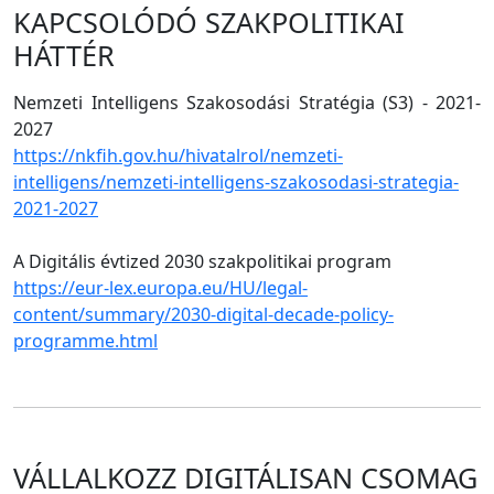
KAPCSOLÓDÓ SZAKPOLITIKAI
HÁTTÉR
Nemzeti Intelligens Szakosodási Stratégia (S3) - 2021-
2027
https://nkfih.gov.hu/hivatalrol/nemzeti-
intelligens/nemzeti-intelligens-szakosodasi-strategia-
2021-2027
A Digitális évtized 2030 szakpolitikai program
https://eur-lex.europa.eu/HU/legal-
content/summary/2030-digital-decade-policy-
programme.html
VÁLLALKOZZ DIGITÁLISAN CSOMAG