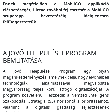
Ennek megfelelően a MobilGO applikáció
elérhetőségét, illetve további fejlesztését a MobilGO
szuperapp bevezetéséig ideiglenesen
felfüggesztettük.
A JÖVŐ TELEPÜLÉSEI PROGRAM
BEMUTATÁSA
A Jövő Települései Program egy olyan
magánkezdeményezés, amelynek célja, hogy élvonalbeli
technológiák alkalmazásával megvalósítsa
Magyarország teljes körű, átfogó digitalizációját. A
program közvetlenül illeszkedik a Nemzeti Intelligens
Szakosodási Stratégia (S3) horizontális prioritásaihoz,
valamint a digitális gazdaság fejlesztésének