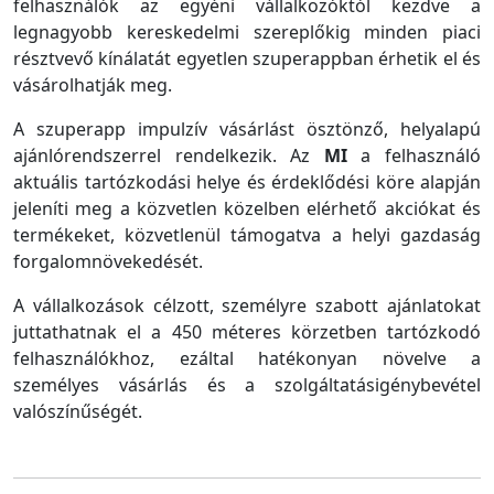
felhasználók az egyéni vállalkozóktól kezdve a
legnagyobb kereskedelmi szereplőkig minden piaci
résztvevő kínálatát egyetlen szuperappban érhetik el és
vásárolhatják meg.
A szuperapp impulzív vásárlást ösztönző, helyalapú
ajánlórendszerrel rendelkezik. Az
MI
a felhasználó
aktuális tartózkodási helye és érdeklődési köre alapján
jeleníti meg a közvetlen közelben elérhető akciókat és
termékeket, közvetlenül támogatva a helyi gazdaság
forgalomnövekedését.
A vállalkozások célzott, személyre szabott ajánlatokat
juttathatnak el a 450 méteres körzetben tartózkodó
felhasználókhoz, ezáltal hatékonyan növelve a
személyes vásárlás és a szolgáltatásigénybevétel
valószínűségét.