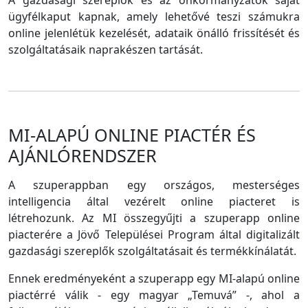
A gazdasági szereplők és az önkormányzatok saját
ügyfélkaput kapnak, amely lehetővé teszi számukra
online jelenlétük kezelését, adataik önálló frissítését és
szolgáltatásaik naprakészen tartását.
MI-ALAPÚ ONLINE PIACTÉR ÉS
AJÁNLÓRENDSZER
A szuperappban egy országos, mesterséges
intelligencia által vezérelt online piacteret is
létrehozunk. Az MI összegyűjti a szuperapp online
piacterére a Jövő Települései Program által digitalizált
gazdasági szereplők szolgáltatásait és termékkínálatát.
Ennek eredményeként a szuperapp egy MI-alapú online
piactérré válik - egy magyar „Temuvá” -, ahol a