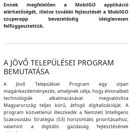
Ennek megfelelően a MobilGO applikáció
elérhetőségét, illetve további fejlesztését a MobilGO
szuperapp bevezetéséig ideiglenesen
felfüggesztettük.
A JÖVŐ TELEPÜLÉSEI PROGRAM
BEMUTATÁSA
A Jövő Települései Program egy olyan
magánkezdeményezés, amelynek célja, hogy élvonalbeli
technológiák alkalmazásával megvalósítsa
Magyarország teljes körű, átfogó digitalizációját. A
program közvetlenül illeszkedik a Nemzeti Intelligens
Szakosodási Stratégia (S3) horizontális prioritásaihoz,
valamint a digitális gazdaság fejlesztésének