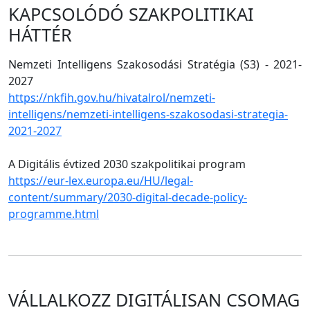
KAPCSOLÓDÓ SZAKPOLITIKAI
HÁTTÉR
Nemzeti Intelligens Szakosodási Stratégia (S3) - 2021-
2027
https://nkfih.gov.hu/hivatalrol/nemzeti-
intelligens/nemzeti-intelligens-szakosodasi-strategia-
2021-2027
A Digitális évtized 2030 szakpolitikai program
https://eur-lex.europa.eu/HU/legal-
content/summary/2030-digital-decade-policy-
programme.html
VÁLLALKOZZ DIGITÁLISAN CSOMAG