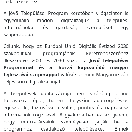
célkitűzéseihez.
A Jövő Települései Program keretében világszinten is
egyedülálló módon digitalizáljuk a települési
információkat és gazdasági szereplőket egy
szuperappba.
Célunk, hogy az Európai Unió Digitális Évtized 2030
szakpolitikai programjának keretrendszeréhez
illeszkedve, 2026 és 2030 között a
Jövő Települései
Programmal és a hozzá kapcsolódó magyar
fejlesztésű szuperappal
valósítsuk meg Magyarország
teljes körű digitalizációját.
A települések digitalizációja nem kizárólag online
forrásokra épül, hanem helyszíni adatrögzítéssel
egészül ki, biztosítva a valós, pontos és naprakész
információk rögzítését. A gyakorlatban ez azt jelenti,
hogy munkatársaink személyesen járják be a
programhoz csatlakozó településeket. Ennek