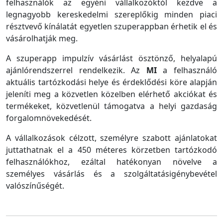
felhasználók az egyéni vállalkozóktól kezdve a
legnagyobb kereskedelmi szereplőkig minden piaci
résztvevő kínálatát egyetlen szuperappban érhetik el és
vásárolhatják meg.
A szuperapp impulzív vásárlást ösztönző, helyalapú
ajánlórendszerrel rendelkezik. Az
MI
a felhasználó
aktuális tartózkodási helye és érdeklődési köre alapján
jeleníti meg a közvetlen közelben elérhető akciókat és
termékeket, közvetlenül támogatva a helyi gazdaság
forgalomnövekedését.
A vállalkozások célzott, személyre szabott ajánlatokat
juttathatnak el a 450 méteres körzetben tartózkodó
felhasználókhoz, ezáltal hatékonyan növelve a
személyes vásárlás és a szolgáltatásigénybevétel
valószínűségét.