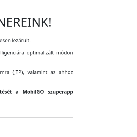
NEREINK!
esen lezárult.
lligenciára optimalizált módon
amra (JTP), valamint az ahhoz
sztését a MobilGO szuperapp