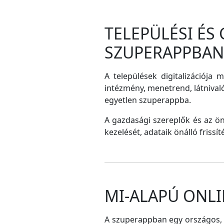
TELEPÜLÉSI ÉS
SZUPERAPPBAN
A települések digitalizációja 
intézmény, menetrend, látnival
egyetlen szuperappba.
A gazdasági szereplők és az ö
kezelését, adataik önálló frissí
MI-ALAPÚ ONLI
A szuperappban egy országos, me