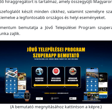
 híraggregátort is tartalmaz, amely összegyűjti Magyarorsz
efoglalót készít minden cikkhez, valamint személyre szabo
kiemelve a legfontosabb országos és helyi eseményeket.
mentum bemutatja a Jövő Települései Program szupera
unka zajlik.
(A bemutató megnyitásához kattintson a képre.)