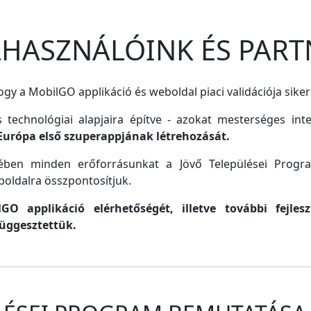
ELHASZNÁLÓINK ÉS PART
gy a MobilGO applikáció és weboldal piaci validációja siker
s technológiai alapjaira építve - azokat mesterséges inte
Európa első szuperappjának létrehozását.
lmében minden erőforrásunkat a Jövő Települései Progr
oldalra összpontosítjuk.
O applikáció elérhetőségét, illetve további fejle
függesztettük.