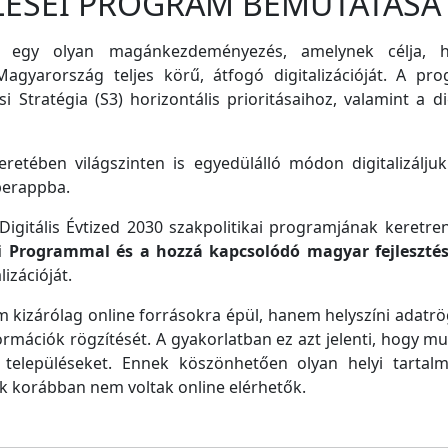
LÉSEI PROGRAM BEMUTATÁSA
 egy olyan magánkezdeményezés, amelynek célja, ho
agyarország teljes körű, átfogó digitalizációját. A pro
i Stratégia (S3) horizontális prioritásaihoz, valamint a di
retében világszinten is egyedülálló módon digitalizáljuk
perappba.
igitális Évtized 2030 szakpolitikai programjának keretre
ei Programmal és a hozzá kapcsolódó magyar fejleszté
izációját.
m kizárólag online forrásokra épül, hanem helyszíni adatrög
ormációk rögzítését. A gyakorlatban ez azt jelenti, hogy m
településeket. Ennek köszönhetően olyan helyi tartalm
ek korábban nem voltak online elérhetők.