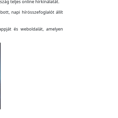
ág teljes online hírkínálatát.
tt, napi hírösszefoglalót állít
ppját és weboldalát, amelyen