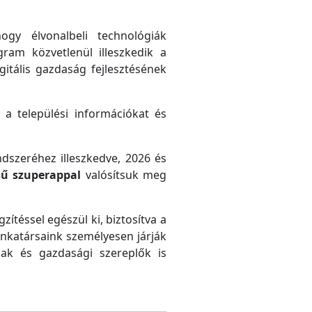
gy élvonalbeli technológiák
gram közvetlenül illeszkedik a
gitális gazdaság fejlesztésének
 a települési információkat és
ndszeréhez illeszkedve, 2026 és
sű szuperappal
valósítsuk meg
zítéssel egészül ki, biztosítva a
unkatársaink személyesen járják
ak és gazdasági szereplők is