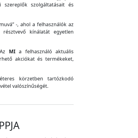
 szereplők szolgáltatásait és
uvá” -, ahol a felhasználók az
résztvevő kínálatát egyetlen
. Az
MI
a felhasználó aktuális
érhető akciókat és termékeket,
méteres körzetben tartózkodó
vétel valószínűségét.
PPJA