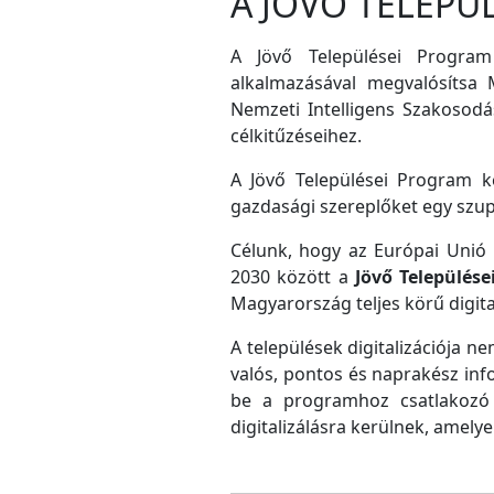
A JÖVŐ TELEPÜ
A Jövő Települései Program
alkalmazásával megvalósítsa M
Nemzeti Intelligens Szakosodás
célkitűzéseihez.
A Jövő Települései Program ke
gazdasági szereplőket egy szu
Célunk, hogy az Európai Unió D
2030 között a
Jövő Település
Magyarország teljes körű digital
A települések digitalizációja ne
valós, pontos és naprakész inf
be a programhoz csatlakozó 
digitalizálásra kerülnek, amely