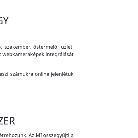
GY
s, szakember, őstermelő, üzlet,
int webkameraképek integrálását
szi számukra online jelenlétük
ZER
létrehozunk. Az MI összegyűjti a