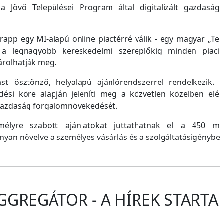
a Jövő Települései Program által digitalizált gazdasági
pp egy MI-alapú online piactérré válik - egy magyar „Tem
e a legnagyobb kereskedelmi szereplőkig minden piaci 
árolhatják meg.
st ösztönző, helyalapú ajánlórendszerrel rendelkezik
dési köre alapján jeleníti meg a közvetlen közelben el
 gazdaság forgalomnövekedését.
emélyre szabott ajánlatokat juttathatnak el a 450 
nyan növelve a személyes vásárlás és a szolgáltatásigénybe
GGREGÁTOR - A HÍREK STARTA