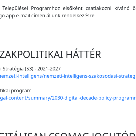
ő Települései Programhoz elsőként csatlakozni kívánó
o.app e-mail címen állunk rendelkezésre.
ZAKPOLITIKAI HÁTTÉR
 Stratégia (S3) - 2021-2027
/nemzeti-intelligens/nemzeti-intelligens-szakosodasi-strate
itikai program
legal-content/summary/2030-digital-decade-policy-program