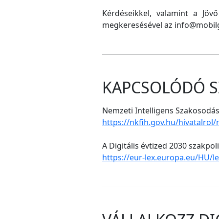
Kérdéseikkel, valamint a Jöv
megkeresésével az info@mobilg
KAPCSOLÓDÓ S
Nemzeti Intelligens Szakosodási
https://nkfih.gov.hu/hivatalrol
A Digitális évtized 2030 szakpol
https://eur-lex.europa.eu/HU/