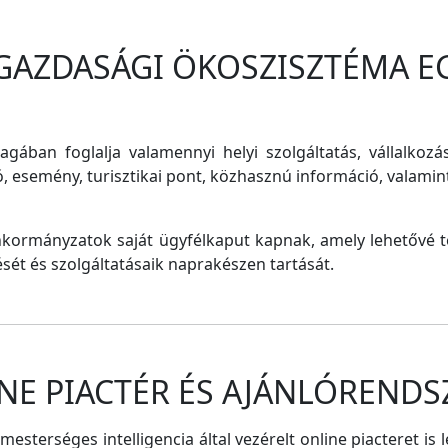
 GAZDASÁGI ÖKOSZISZTÉMA E
magában foglalja valamennyi helyi szolgáltatás, vállalkozá
ó, esemény, turisztikai pont, közhasznú információ, valam
nkormányzatok saját ügyfélkaput kapnak, amely lehetővé te
tését és szolgáltatásaik naprakészen tartását.
NE PIACTÉR ÉS AJÁNLÓRENDS
sterséges intelligencia által vezérelt online piacteret is 