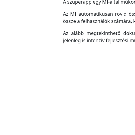
A szuperapp egy MI-által működő
Az MI automatikusan rövid össz
össze a felhasználók számára, 
Az alább megtekinthető doku
jelenleg is intenzív fejlesztési m