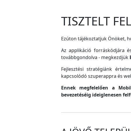
TISZTELT F
Ezúton tájékoztatjuk Önöket, ho
Az applikáció forráskódjára é
továbbgondolva - megkezdjük
Fejlesztési stratégiánk érte
kapcsolódó szuperappra és web
Ennek megfelelően a MobilG
bevezetéséig ideiglenesen fel