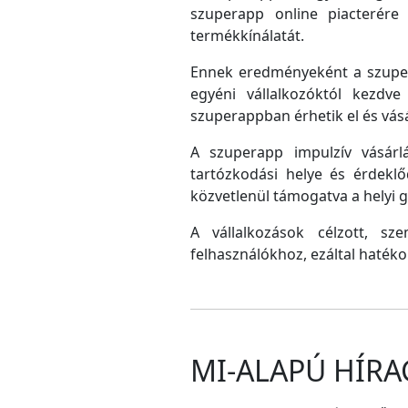
szuperapp online piacterére 
termékkínálatát.
Ennek eredményeként a szupera
egyéni vállalkozóktól kezdv
szuperappban érhetik el és vás
A szuperapp impulzív vásárlá
tartózkodási helye és érdeklő
közvetlenül támogatva a helyi
A vállalkozások célzott, sz
felhasználókhoz, ezáltal hatéko
MI-ALAPÚ HÍRA