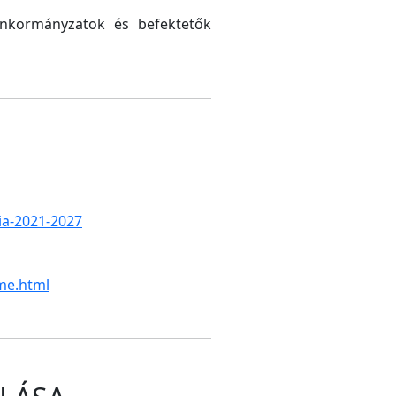
 önkormányzatok és befektetők
gia-2021-2027
me.html