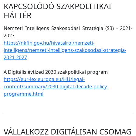
KAPCSOLÓDÓ SZAKPOLITIKAI
HÁTTÉR
Nemzeti Intelligens Szakosodási Stratégia (S3) - 2021-
2027
https://nkfih.gov.hu/hivatalrol/nemzeti-
intelligens/nemzeti-intelligens-szakosodasi-strategia-
2021-2027
A Digitális évtized 2030 szakpolitikai program
https://eur-lex.europa.eu/HU/legal-
content/summary/2030-digital-decade-policy-
programme.html
VÁLLALKOZZ DIGITÁLISAN CSOMAG