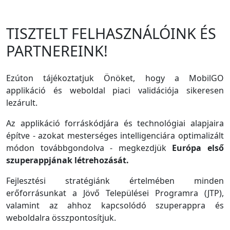
TISZTELT FELHASZNÁLÓINK ÉS
PARTNEREINK!
Ezúton tájékoztatjuk Önöket, hogy a MobilGO
applikáció és weboldal piaci validációja sikeresen
lezárult.
Az applikáció forráskódjára és technológiai alapjaira
építve - azokat mesterséges intelligenciára optimalizált
módon továbbgondolva - megkezdjük
Európa első
szuperappjának létrehozását.
Fejlesztési stratégiánk értelmében minden
erőforrásunkat a Jövő Települései Programra (JTP),
valamint az ahhoz kapcsolódó szuperappra és
weboldalra összpontosítjuk.