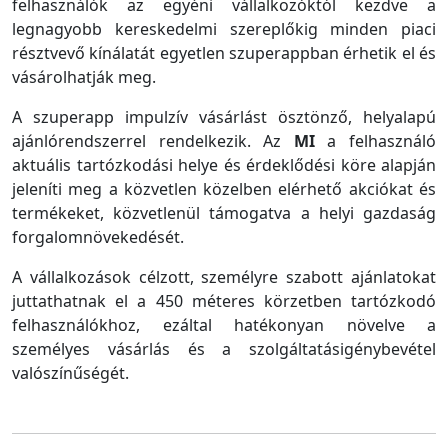
felhasználók az egyéni vállalkozóktól kezdve a
legnagyobb kereskedelmi szereplőkig minden piaci
résztvevő kínálatát egyetlen szuperappban érhetik el és
vásárolhatják meg.
A szuperapp impulzív vásárlást ösztönző, helyalapú
ajánlórendszerrel rendelkezik. Az
MI
a felhasználó
aktuális tartózkodási helye és érdeklődési köre alapján
jeleníti meg a közvetlen közelben elérhető akciókat és
termékeket, közvetlenül támogatva a helyi gazdaság
forgalomnövekedését.
A vállalkozások célzott, személyre szabott ajánlatokat
juttathatnak el a 450 méteres körzetben tartózkodó
felhasználókhoz, ezáltal hatékonyan növelve a
személyes vásárlás és a szolgáltatásigénybevétel
valószínűségét.