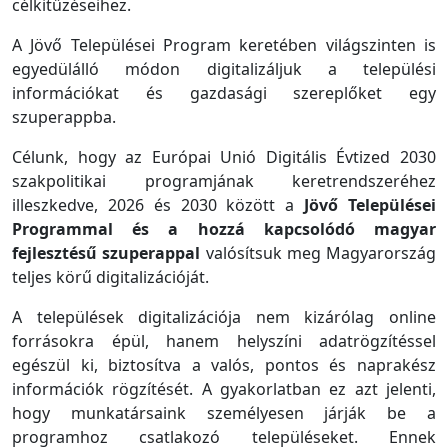
célkitűzéseihez.
A Jövő Települései Program keretében világszinten is
egyedülálló módon digitalizáljuk a települési
információkat és gazdasági szereplőket egy
szuperappba.
Célunk, hogy az Európai Unió Digitális Évtized 2030
szakpolitikai programjának keretrendszeréhez
illeszkedve, 2026 és 2030 között a
Jövő Települései
Programmal és a hozzá kapcsolódó magyar
fejlesztésű szuperappal
valósítsuk meg Magyarország
teljes körű digitalizációját.
A települések digitalizációja nem kizárólag online
forrásokra épül, hanem helyszíni adatrögzítéssel
egészül ki, biztosítva a valós, pontos és naprakész
információk rögzítését. A gyakorlatban ez azt jelenti,
hogy munkatársaink személyesen járják be a
programhoz csatlakozó településeket. Ennek