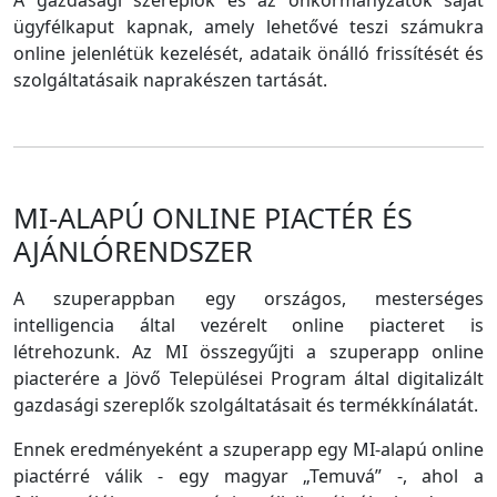
A gazdasági szereplők és az önkormányzatok saját
ügyfélkaput kapnak, amely lehetővé teszi számukra
online jelenlétük kezelését, adataik önálló frissítését és
szolgáltatásaik naprakészen tartását.
MI-ALAPÚ ONLINE PIACTÉR ÉS
AJÁNLÓRENDSZER
A szuperappban egy országos, mesterséges
intelligencia által vezérelt online piacteret is
létrehozunk. Az MI összegyűjti a szuperapp online
piacterére a Jövő Települései Program által digitalizált
gazdasági szereplők szolgáltatásait és termékkínálatát.
Ennek eredményeként a szuperapp egy MI-alapú online
piactérré válik - egy magyar „Temuvá” -, ahol a