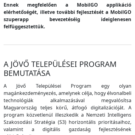
Ennek megfelelően a MobilGO applikáció
elérhetőségét, illetve további fejlesztését a MobilGO
szuperapp bevezetéséig ideiglenesen
felfüggesztettük.
A JÖVŐ TELEPÜLÉSEI PROGRAM
BEMUTATÁSA
A Jövő Települései Program egy olyan
magánkezdeményezés, amelynek célja, hogy élvonalbeli
technológiák alkalmazásával megvalósítsa
Magyarország teljes körű, átfogó digitalizációját. A
program közvetlenül illeszkedik a Nemzeti Intelligens
Szakosodási Stratégia (S3) horizontális prioritásaihoz,
valamint a digitális gazdaság fejlesztésének