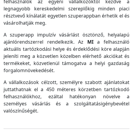
felhasználók az egyéni vállalkozóktól kezdve a
legnagyobb kereskedelmi szereplőkig minden piaci
résztvevő kínálatát egyetlen szuperappban érhetik el és
vásárolhatják meg.
A szuperapp impulzív vásárlást ösztönző, helyalapú
ajánlórendszerrel rendelkezik. Az
MI
a felhasználó
aktuális tartózkodási helye és érdeklődési köre alapján
jeleníti meg a közvetlen közelben elérhető akciókat és
termékeket, közvetlenül támogatva a helyi gazdaság
forgalomnövekedését.
A vállalkozások célzott, személyre szabott ajánlatokat
juttathatnak el a 450 méteres körzetben tartózkodó
felhasználókhoz, ezáltal hatékonyan növelve a
személyes vásárlás és a szolgáltatásigénybevétel
valószínűségét.