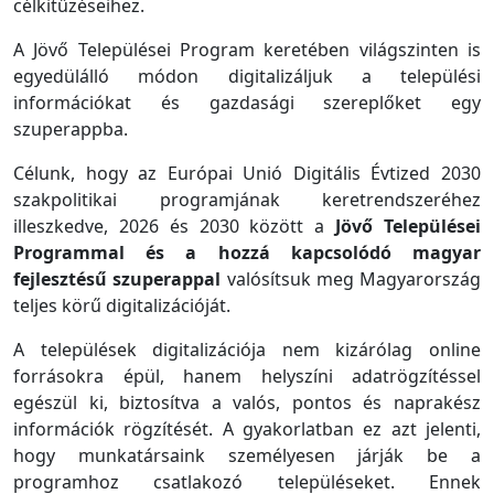
célkitűzéseihez.
A Jövő Települései Program keretében világszinten is
egyedülálló módon digitalizáljuk a települési
információkat és gazdasági szereplőket egy
szuperappba.
Célunk, hogy az Európai Unió Digitális Évtized 2030
szakpolitikai programjának keretrendszeréhez
illeszkedve, 2026 és 2030 között a
Jövő Települései
Programmal és a hozzá kapcsolódó magyar
fejlesztésű szuperappal
valósítsuk meg Magyarország
teljes körű digitalizációját.
A települések digitalizációja nem kizárólag online
forrásokra épül, hanem helyszíni adatrögzítéssel
egészül ki, biztosítva a valós, pontos és naprakész
információk rögzítését. A gyakorlatban ez azt jelenti,
hogy munkatársaink személyesen járják be a
programhoz csatlakozó településeket. Ennek