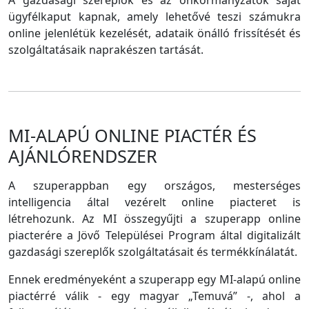
A gazdasági szereplők és az önkormányzatok saját
ügyfélkaput kapnak, amely lehetővé teszi számukra
online jelenlétük kezelését, adataik önálló frissítését és
szolgáltatásaik naprakészen tartását.
MI-ALAPÚ ONLINE PIACTÉR ÉS
AJÁNLÓRENDSZER
A szuperappban egy országos, mesterséges
intelligencia által vezérelt online piacteret is
létrehozunk. Az MI összegyűjti a szuperapp online
piacterére a Jövő Települései Program által digitalizált
gazdasági szereplők szolgáltatásait és termékkínálatát.
Ennek eredményeként a szuperapp egy MI-alapú online
piactérré válik - egy magyar „Temuvá” -, ahol a