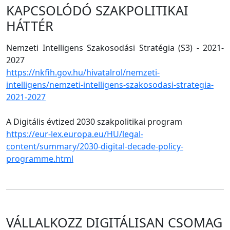
KAPCSOLÓDÓ SZAKPOLITIKAI
HÁTTÉR
Nemzeti Intelligens Szakosodási Stratégia (S3) - 2021-
2027
https://nkfih.gov.hu/hivatalrol/nemzeti-
intelligens/nemzeti-intelligens-szakosodasi-strategia-
2021-2027
A Digitális évtized 2030 szakpolitikai program
https://eur-lex.europa.eu/HU/legal-
content/summary/2030-digital-decade-policy-
programme.html
VÁLLALKOZZ DIGITÁLISAN CSOMAG