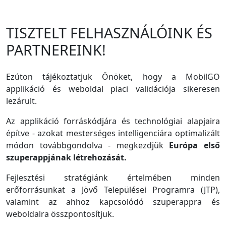
TISZTELT FELHASZNÁLÓINK ÉS
PARTNEREINK!
Ezúton tájékoztatjuk Önöket, hogy a MobilGO
applikáció és weboldal piaci validációja sikeresen
lezárult.
Az applikáció forráskódjára és technológiai alapjaira
építve - azokat mesterséges intelligenciára optimalizált
módon továbbgondolva - megkezdjük
Európa első
szuperappjának létrehozását.
Fejlesztési stratégiánk értelmében minden
erőforrásunkat a Jövő Települései Programra (JTP),
valamint az ahhoz kapcsolódó szuperappra és
weboldalra összpontosítjuk.