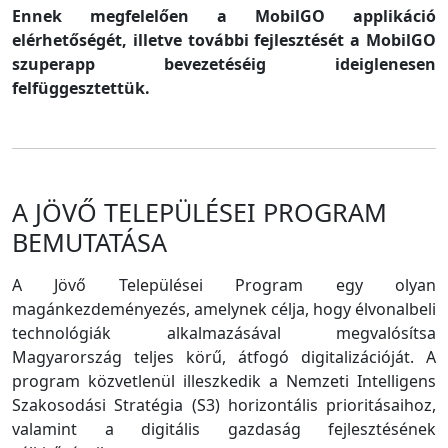
Ennek megfelelően a MobilGO applikáció
elérhetőségét, illetve további fejlesztését a MobilGO
szuperapp bevezetéséig ideiglenesen
felfüggesztettük.
A JÖVŐ TELEPÜLÉSEI PROGRAM
BEMUTATÁSA
A Jövő Települései Program egy olyan
magánkezdeményezés, amelynek célja, hogy élvonalbeli
technológiák alkalmazásával megvalósítsa
Magyarország teljes körű, átfogó digitalizációját. A
program közvetlenül illeszkedik a Nemzeti Intelligens
Szakosodási Stratégia (S3) horizontális prioritásaihoz,
valamint a digitális gazdaság fejlesztésének