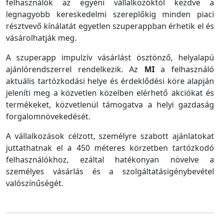
felhasználók az egyéni vállalkozóktól kezdve a
legnagyobb kereskedelmi szereplőkig minden piaci
résztvevő kínálatát egyetlen szuperappban érhetik el és
vásárolhatják meg.
A szuperapp impulzív vásárlást ösztönző, helyalapú
ajánlórendszerrel rendelkezik. Az
MI
a felhasználó
aktuális tartózkodási helye és érdeklődési köre alapján
jeleníti meg a közvetlen közelben elérhető akciókat és
termékeket, közvetlenül támogatva a helyi gazdaság
forgalomnövekedését.
A vállalkozások célzott, személyre szabott ajánlatokat
juttathatnak el a 450 méteres körzetben tartózkodó
felhasználókhoz, ezáltal hatékonyan növelve a
személyes vásárlás és a szolgáltatásigénybevétel
valószínűségét.