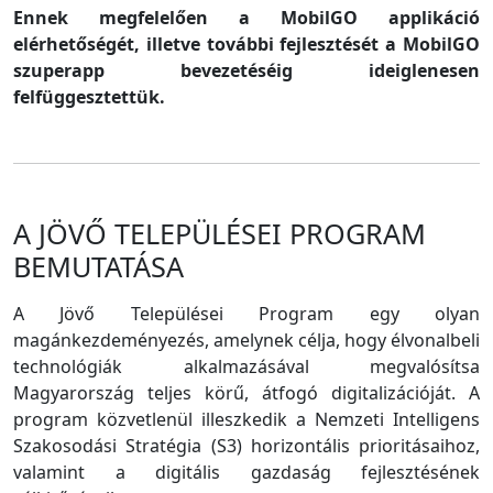
Ennek megfelelően a MobilGO applikáció
elérhetőségét, illetve további fejlesztését a MobilGO
szuperapp bevezetéséig ideiglenesen
felfüggesztettük.
A JÖVŐ TELEPÜLÉSEI PROGRAM
BEMUTATÁSA
A Jövő Települései Program egy olyan
magánkezdeményezés, amelynek célja, hogy élvonalbeli
technológiák alkalmazásával megvalósítsa
Magyarország teljes körű, átfogó digitalizációját. A
program közvetlenül illeszkedik a Nemzeti Intelligens
Szakosodási Stratégia (S3) horizontális prioritásaihoz,
valamint a digitális gazdaság fejlesztésének