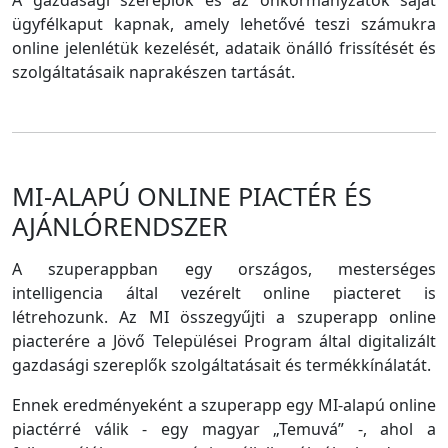
A gazdasági szereplők és az önkormányzatok saját
ügyfélkaput kapnak, amely lehetővé teszi számukra
online jelenlétük kezelését, adataik önálló frissítését és
szolgáltatásaik naprakészen tartását.
MI-ALAPÚ ONLINE PIACTÉR ÉS
AJÁNLÓRENDSZER
A szuperappban egy országos, mesterséges
intelligencia által vezérelt online piacteret is
létrehozunk. Az MI összegyűjti a szuperapp online
piacterére a Jövő Települései Program által digitalizált
gazdasági szereplők szolgáltatásait és termékkínálatát.
Ennek eredményeként a szuperapp egy MI-alapú online
piactérré válik - egy magyar „Temuvá” -, ahol a