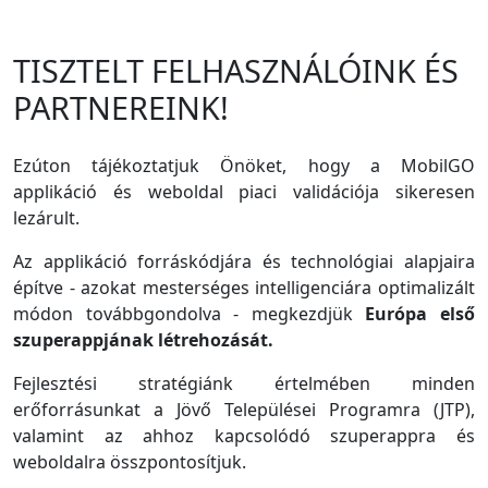
TISZTELT FELHASZNÁLÓINK ÉS
PARTNEREINK!
Ezúton tájékoztatjuk Önöket, hogy a MobilGO
applikáció és weboldal piaci validációja sikeresen
lezárult.
Az applikáció forráskódjára és technológiai alapjaira
építve - azokat mesterséges intelligenciára optimalizált
módon továbbgondolva - megkezdjük
Európa első
szuperappjának létrehozását.
Fejlesztési stratégiánk értelmében minden
erőforrásunkat a Jövő Települései Programra (JTP),
valamint az ahhoz kapcsolódó szuperappra és
weboldalra összpontosítjuk.