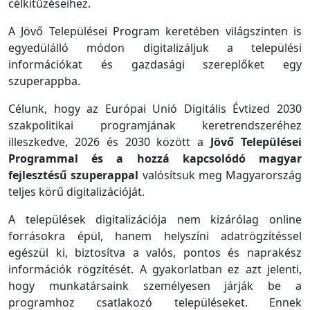
célkitűzéseihez.
A Jövő Települései Program keretében világszinten is
egyedülálló módon digitalizáljuk a települési
információkat és gazdasági szereplőket egy
szuperappba.
Célunk, hogy az Európai Unió Digitális Évtized 2030
szakpolitikai programjának keretrendszeréhez
illeszkedve, 2026 és 2030 között a
Jövő Települései
Programmal és a hozzá kapcsolódó magyar
fejlesztésű szuperappal
valósítsuk meg Magyarország
teljes körű digitalizációját.
A települések digitalizációja nem kizárólag online
forrásokra épül, hanem helyszíni adatrögzítéssel
egészül ki, biztosítva a valós, pontos és naprakész
információk rögzítését. A gyakorlatban ez azt jelenti,
hogy munkatársaink személyesen járják be a
programhoz csatlakozó településeket. Ennek