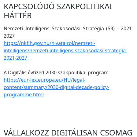
KAPCSOLÓDÓ SZAKPOLITIKAI
HÁTTÉR
Nemzeti Intelligens Szakosodási Stratégia (S3) - 2021-
2027
https://nkfih.gov.hu/hivatalrol/nemzeti-
intelligens/nemzeti-intelligens-szakosodasi-strategia-
2021-2027
A Digitális évtized 2030 szakpolitikai program
https://eur-lex.europa.eu/HU/legal-
content/summary/2030-digital-decade-policy-
programme.html
VÁLLALKOZZ DIGITÁLISAN CSOMAG