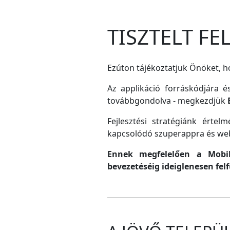
TISZTELT F
Ezúton tájékoztatjuk Önöket, ho
Az applikáció forráskódjára é
továbbgondolva - megkezdjük
Fejlesztési stratégiánk érte
kapcsolódó szuperappra és web
Ennek megfelelően a MobilG
bevezetéséig ideiglenesen fel