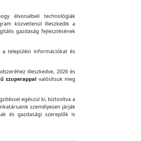
gy élvonalbeli technológiák
gram közvetlenül illeszkedik a
gitális gazdaság fejlesztésének
 a települési információkat és
ndszeréhez illeszkedve, 2026 és
sű szuperappal
valósítsuk meg
zítéssel egészül ki, biztosítva a
unkatársaink személyesen járják
ak és gazdasági szereplők is