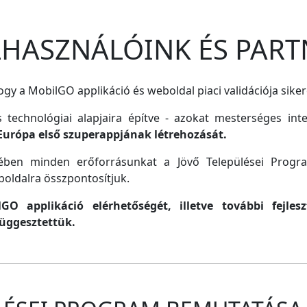
ELHASZNÁLÓINK ÉS PART
gy a MobilGO applikáció és weboldal piaci validációja siker
s technológiai alapjaira építve - azokat mesterséges inte
Európa első szuperappjának létrehozását.
lmében minden erőforrásunkat a Jövő Települései Progr
oldalra összpontosítjuk.
O applikáció elérhetőségét, illetve további fejle
függesztettük.