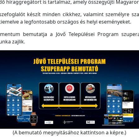
 híraggregátort is tartalmaz, amely összegyűjti Magyarorsz
efoglalót készít minden cikkhez, valamint személyre szabo
kiemelve a legfontosabb országos és helyi eseményeket.
mentum bemutatja a Jövő Települései Program szupera
unka zajlik.
(A bemutató megnyitásához kattintson a képre.)