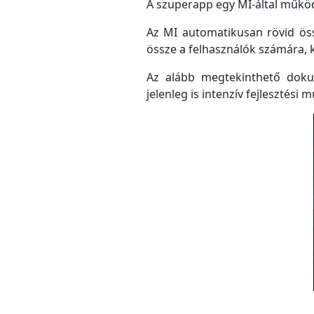
A szuperapp egy MI-által működő
Az MI automatikusan rövid össz
össze a felhasználók számára, 
Az alább megtekinthető doku
jelenleg is intenzív fejlesztési m