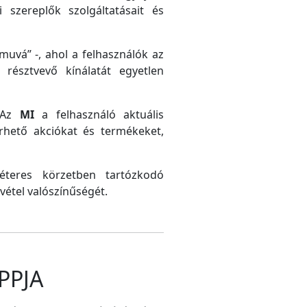
 szereplők szolgáltatásait és
uvá” -, ahol a felhasználók az
résztvevő kínálatát egyetlen
. Az
MI
a felhasználó aktuális
érhető akciókat és termékeket,
méteres körzetben tartózkodó
vétel valószínűségét.
PPJA