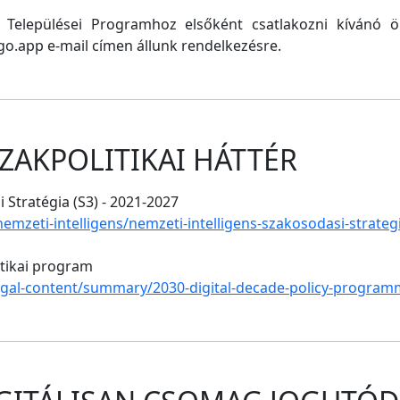
ő Települései Programhoz elsőként csatlakozni kívánó
o.app e-mail címen állunk rendelkezésre.
ZAKPOLITIKAI HÁTTÉR
 Stratégia (S3) - 2021-2027
/nemzeti-intelligens/nemzeti-intelligens-szakosodasi-strate
itikai program
legal-content/summary/2030-digital-decade-policy-program