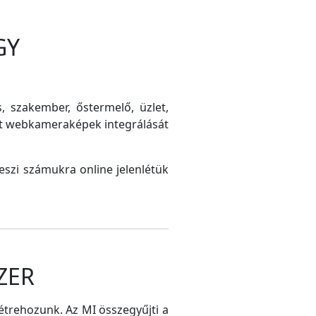
GY
s, szakember, őstermelő, üzlet,
int webkameraképek integrálását
szi számukra online jelenlétük
ZER
létrehozunk. Az MI összegyűjti a