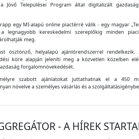
a Jövő Települései Program által digitalizált gazdasági
pp egy MI-alapú online piactérré válik - egy magyar „Tem
e a legnagyobb kereskedelmi szereplőkig minden piaci 
árolhatják meg.
st ösztönző, helyalapú ajánlórendszerrel rendelkezik
dési köre alapján jeleníti meg a közvetlen közelben el
 gazdaság forgalomnövekedését.
emélyre szabott ajánlatokat juttathatnak el a 450 
nyan növelve a személyes vásárlás és a szolgáltatásigénybe
GGREGÁTOR - A HÍREK STARTA