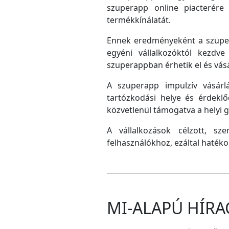
szuperapp online piacterére 
termékkínálatát.
Ennek eredményeként a szupera
egyéni vállalkozóktól kezdv
szuperappban érhetik el és vás
A szuperapp impulzív vásárlá
tartózkodási helye és érdeklő
közvetlenül támogatva a helyi
A vállalkozások célzott, sz
felhasználókhoz, ezáltal hatéko
MI-ALAPÚ HÍRA