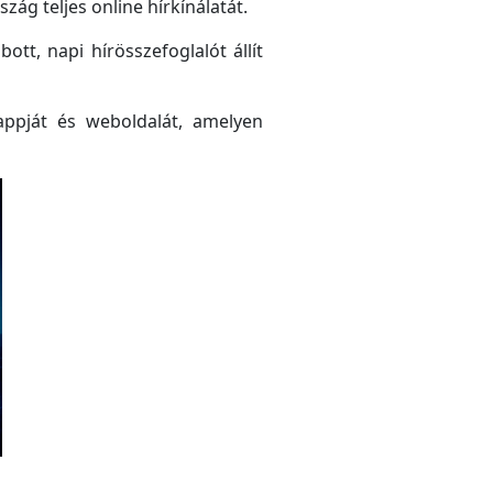
ág teljes online hírkínálatát.
tt, napi hírösszefoglalót állít
ppját és weboldalát, amelyen