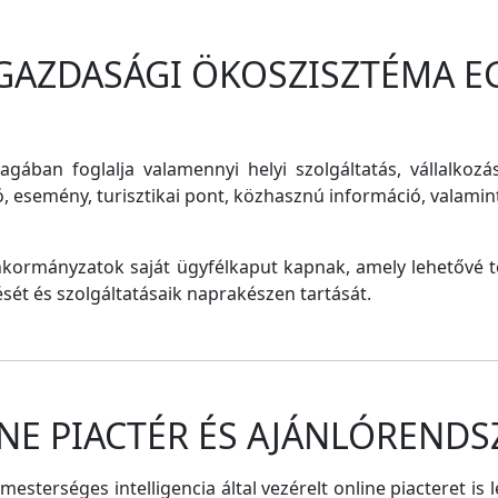
 GAZDASÁGI ÖKOSZISZTÉMA E
magában foglalja valamennyi helyi szolgáltatás, vállalkozá
ó, esemény, turisztikai pont, közhasznú információ, valam
nkormányzatok saját ügyfélkaput kapnak, amely lehetővé te
tését és szolgáltatásaik naprakészen tartását.
NE PIACTÉR ÉS AJÁNLÓRENDS
sterséges intelligencia által vezérelt online piacteret is 