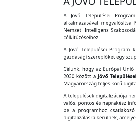
A JÖVŐ TELEPÜ
A Jövő Települései Program
alkalmazásával megvalósítsa M
Nemzeti Intelligens Szakosodás
célkitűzéseihez.
A Jövő Települései Program ke
gazdasági szereplőket egy szu
Célunk, hogy az Európai Unió D
2030 között a
Jövő Település
Magyarország teljes körű digital
A települések digitalizációja ne
valós, pontos és naprakész inf
be a programhoz csatlakozó 
digitalizálásra kerülnek, amely