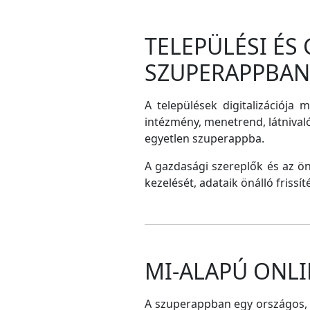
TELEPÜLÉSI ÉS
SZUPERAPPBAN
A települések digitalizációja 
intézmény, menetrend, látnival
egyetlen szuperappba.
A gazdasági szereplők és az ö
kezelését, adataik önálló frissí
MI-ALAPÚ ONLI
A szuperappban egy országos, me