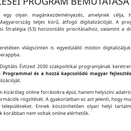
LÉSEI PROGRAM BEMUTATÁSA
 egy olyan magánkezdeményezés, amelynek célja, ho
agyarország teljes körű, átfogó digitalizációját. A pro
i Stratégia (S3) horizontális prioritásaihoz, valamint a di
retében világszinten is egyedülálló módon digitalizáljuk
perappba.
igitális Évtized 2030 szakpolitikai programjának keretre
ei Programmal és a hozzá kapcsolódó magyar fejleszté
izációját.
m kizárólag online forrásokra épül, hanem helyszíni adatrög
ormációk rögzítését. A gyakorlatban ez azt jelenti, hogy m
településeket. Ennek köszönhetően olyan helyi tartalm
ek korábban nem voltak online elérhetők.