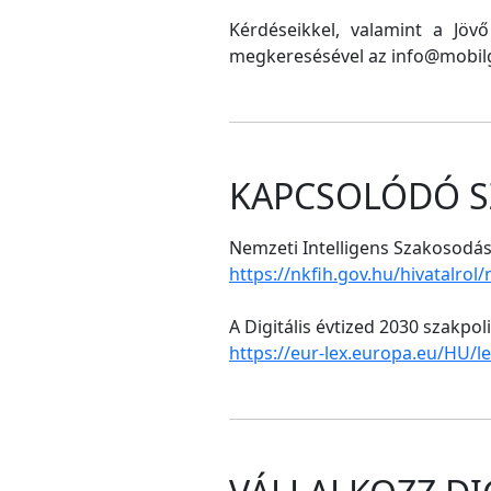
Kérdéseikkel, valamint a Jöv
megkeresésével az info@mobilg
KAPCSOLÓDÓ S
Nemzeti Intelligens Szakosodási
https://nkfih.gov.hu/hivatalrol
A Digitális évtized 2030 szakpol
https://eur-lex.europa.eu/HU/