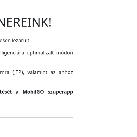
NEREINK!
esen lezárult.
lligenciára optimalizált módon
amra (JTP), valamint az ahhoz
sztését a MobilGO szuperapp