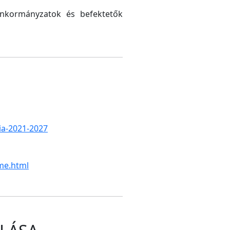
 önkormányzatok és befektetők
gia-2021-2027
me.html