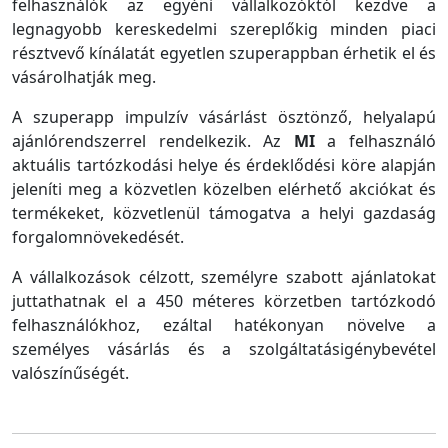
felhasználók az egyéni vállalkozóktól kezdve a
legnagyobb kereskedelmi szereplőkig minden piaci
résztvevő kínálatát egyetlen szuperappban érhetik el és
vásárolhatják meg.
A szuperapp impulzív vásárlást ösztönző, helyalapú
ajánlórendszerrel rendelkezik. Az
MI
a felhasználó
aktuális tartózkodási helye és érdeklődési köre alapján
jeleníti meg a közvetlen közelben elérhető akciókat és
termékeket, közvetlenül támogatva a helyi gazdaság
forgalomnövekedését.
A vállalkozások célzott, személyre szabott ajánlatokat
juttathatnak el a 450 méteres körzetben tartózkodó
felhasználókhoz, ezáltal hatékonyan növelve a
személyes vásárlás és a szolgáltatásigénybevétel
valószínűségét.