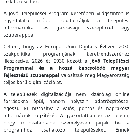
célkitűzéseihez.
A Jövő Települései Program keretében világszinten is
egyedülálló módon digitalizáljuk a települési
információkat és gazdasági szereplőket egy
szuperappba.
Célunk, hogy az Európai Unió Digitális Évtized 2030
szakpolitikai programjának keretrendszeréhez
illeszkedve, 2026 és 2030 között a
Jövő Települései
Programmal és a hozzá kapcsolódó magyar
fejlesztésű szuperappal
valósítsuk meg Magyarország
teljes körű digitalizációját.
A települések digitalizációja nem kizárólag online
forrásokra épül, hanem helyszíni adatrögzítéssel
egészül ki, biztosítva a valós, pontos és naprakész
információk rögzítését. A gyakorlatban ez azt jelenti,
hogy munkatársaink személyesen járják be a
programhoz csatlakozó településeket. Ennek