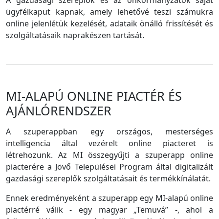
A gazdasági szereplők és az önkormányzatok saját
ügyfélkaput kapnak, amely lehetővé teszi számukra
online jelenlétük kezelését, adataik önálló frissítését és
szolgáltatásaik naprakészen tartását.
MI-ALAPÚ ONLINE PIACTÉR ÉS
AJÁNLÓRENDSZER
A szuperappban egy országos, mesterséges
intelligencia által vezérelt online piacteret is
létrehozunk. Az MI összegyűjti a szuperapp online
piacterére a Jövő Települései Program által digitalizált
gazdasági szereplők szolgáltatásait és termékkínálatát.
Ennek eredményeként a szuperapp egy MI-alapú online
piactérré válik - egy magyar „Temuvá” -, ahol a