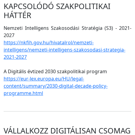
KAPCSOLÓDÓ SZAKPOLITIKAI
HÁTTÉR
Nemzeti Intelligens Szakosodási Stratégia (S3) - 2021-
2027
https://nkfih.gov.hu/hivatalrol/nemzeti-
intelligens/nemzeti-intelligens-szakosodasi-strategia-
2021-2027
A Digitális évtized 2030 szakpolitikai program
https://eur-lex.europa.eu/HU/legal-
content/summary/2030-digital-decade-policy-
programme.html
VÁLLALKOZZ DIGITÁLISAN CSOMAG