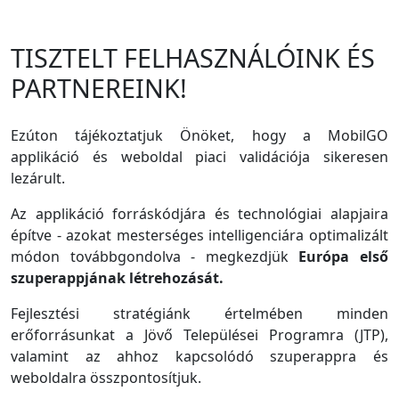
TISZTELT FELHASZNÁLÓINK ÉS
PARTNEREINK!
Ezúton tájékoztatjuk Önöket, hogy a MobilGO
applikáció és weboldal piaci validációja sikeresen
lezárult.
Az applikáció forráskódjára és technológiai alapjaira
építve - azokat mesterséges intelligenciára optimalizált
módon továbbgondolva - megkezdjük
Európa első
szuperappjának létrehozását.
Fejlesztési stratégiánk értelmében minden
erőforrásunkat a Jövő Települései Programra (JTP),
valamint az ahhoz kapcsolódó szuperappra és
weboldalra összpontosítjuk.