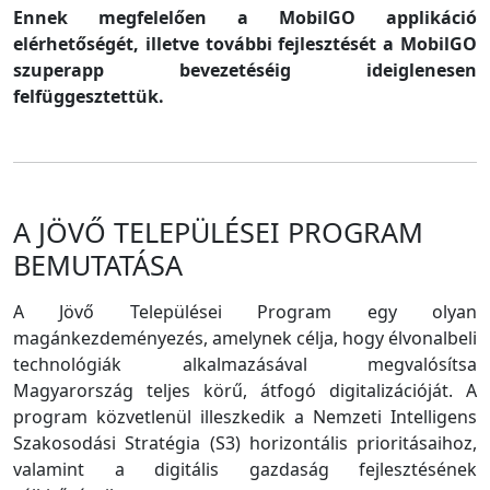
Ennek megfelelően a MobilGO applikáció
elérhetőségét, illetve további fejlesztését a MobilGO
szuperapp bevezetéséig ideiglenesen
felfüggesztettük.
A JÖVŐ TELEPÜLÉSEI PROGRAM
BEMUTATÁSA
A Jövő Települései Program egy olyan
magánkezdeményezés, amelynek célja, hogy élvonalbeli
technológiák alkalmazásával megvalósítsa
Magyarország teljes körű, átfogó digitalizációját. A
program közvetlenül illeszkedik a Nemzeti Intelligens
Szakosodási Stratégia (S3) horizontális prioritásaihoz,
valamint a digitális gazdaság fejlesztésének