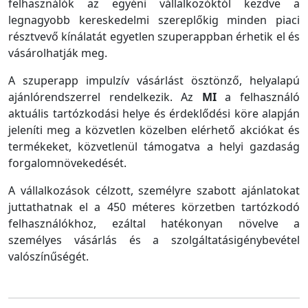
felhasználók az egyéni vállalkozóktól kezdve a
legnagyobb kereskedelmi szereplőkig minden piaci
résztvevő kínálatát egyetlen szuperappban érhetik el és
vásárolhatják meg.
A szuperapp impulzív vásárlást ösztönző, helyalapú
ajánlórendszerrel rendelkezik. Az
MI
a felhasználó
aktuális tartózkodási helye és érdeklődési köre alapján
jeleníti meg a közvetlen közelben elérhető akciókat és
termékeket, közvetlenül támogatva a helyi gazdaság
forgalomnövekedését.
A vállalkozások célzott, személyre szabott ajánlatokat
juttathatnak el a 450 méteres körzetben tartózkodó
felhasználókhoz, ezáltal hatékonyan növelve a
személyes vásárlás és a szolgáltatásigénybevétel
valószínűségét.