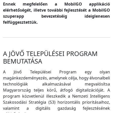
Ennek megfelelően a MobilGO applikáció
elérhetőségét, illetve további fejlesztését a MobilGO
szuperapp bevezetéséig ideiglenesen
felfüggesztettük.
A JÖVŐ TELEPÜLÉSEI PROGRAM
BEMUTATÁSA
A Jövő Települései Program egy olyan
magánkezdeményezés, amelynek célja, hogy élvonalbeli
technológiák alkalmazásával megvalósítsa
Magyarország teljes körű, átfogó digitalizációját. A
program közvetlenül illeszkedik a Nemzeti Intelligens
Szakosodási Stratégia (S3) horizontális prioritásaihoz,
valamint a digitális gazdaság fejlesztésének