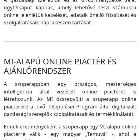
A gazdasági szereplők és az önkormányzatok saját
ügyfélkaput kapnak, amely lehetővé teszi számukra
online jelenlétük kezelését, adataik önálló frissítését és
szolgáltatásaik naprakészen tartását.
MI-ALAPÚ ONLINE PIACTÉR ÉS
AJÁNLÓRENDSZER
A szuperappban egy országos, mesterséges
intelligencia által vezérelt online piacteret is
létrehozunk. Az MI összegyűjti a szuperapp online
piacterére a Jövő Települései Program által digitalizált
gazdasági szereplők szolgáltatásait és termékkínálatát.
Ennek eredményeként a szuperapp egy MI-alapú online
piactérré válik - egy magyar „Temuvá” -, ahol a