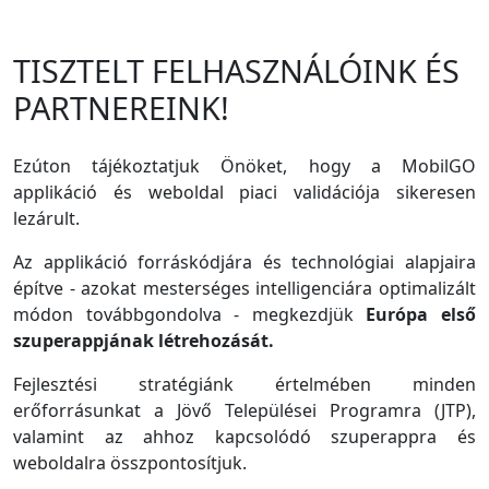
TISZTELT FELHASZNÁLÓINK ÉS
PARTNEREINK!
Ezúton tájékoztatjuk Önöket, hogy a MobilGO
applikáció és weboldal piaci validációja sikeresen
lezárult.
Az applikáció forráskódjára és technológiai alapjaira
építve - azokat mesterséges intelligenciára optimalizált
módon továbbgondolva - megkezdjük
Európa első
szuperappjának létrehozását.
Fejlesztési stratégiánk értelmében minden
erőforrásunkat a Jövő Települései Programra (JTP),
valamint az ahhoz kapcsolódó szuperappra és
weboldalra összpontosítjuk.