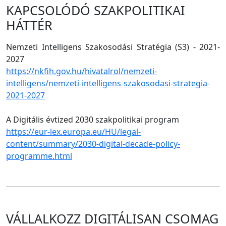
KAPCSOLÓDÓ SZAKPOLITIKAI
HÁTTÉR
Nemzeti Intelligens Szakosodási Stratégia (S3) - 2021-
2027
https://nkfih.gov.hu/hivatalrol/nemzeti-
intelligens/nemzeti-intelligens-szakosodasi-strategia-
2021-2027
A Digitális évtized 2030 szakpolitikai program
https://eur-lex.europa.eu/HU/legal-
content/summary/2030-digital-decade-policy-
programme.html
VÁLLALKOZZ DIGITÁLISAN CSOMAG