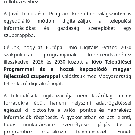
célkitűzéseihez.
A Jövő Települései Program keretében világszinten is
egyedülálló módon digitalizáljuk a települési
információkat és gazdasági szereplőket egy
szuperappba.
Célunk, hogy az Európai Unió Digitális Évtized 2030
szakpolitikai programjának keretrendszeréhez
illeszkedve, 2026 és 2030 között a
Jövő Települései
Programmal és a hozzá kapcsolódó magyar
fejlesztésű szuperappal
valósítsuk meg Magyarország
teljes körű digitalizációját.
A települések digitalizációja nem kizárólag online
forrásokra épül, hanem helyszíni adatrögzítéssel
egészül ki, biztosítva a valós, pontos és naprakész
információk rögzítését. A gyakorlatban ez azt jelenti,
hogy munkatársaink személyesen járják be a
programhoz csatlakozó településeket. Ennek