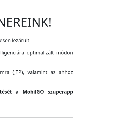
NEREINK!
esen lezárult.
lligenciára optimalizált módon
amra (JTP), valamint az ahhoz
sztését a MobilGO szuperapp