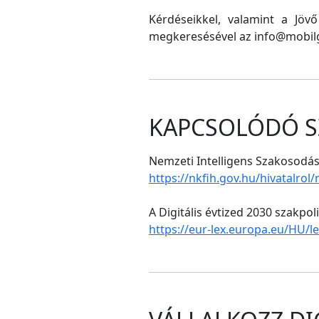
Kérdéseikkel, valamint a Jöv
megkeresésével az info@mobilg
KAPCSOLÓDÓ S
Nemzeti Intelligens Szakosodási
https://nkfih.gov.hu/hivatalrol
A Digitális évtized 2030 szakpol
https://eur-lex.europa.eu/HU/