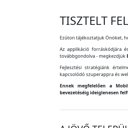
TISZTELT F
Ezúton tájékoztatjuk Önöket, ho
Az applikáció forráskódjára é
továbbgondolva - megkezdjük
Fejlesztési stratégiánk érte
kapcsolódó szuperappra és web
Ennek megfelelően a MobilG
bevezetéséig ideiglenesen fel