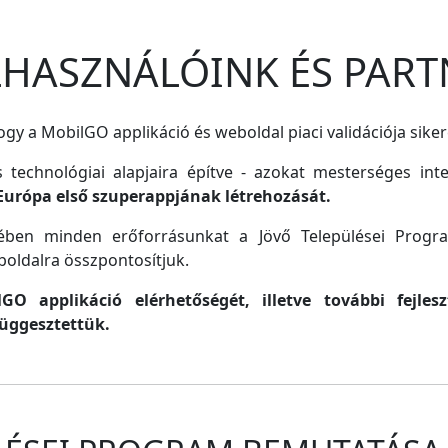
ELHASZNÁLÓINK ÉS PART
gy a MobilGO applikáció és weboldal piaci validációja siker
s technológiai alapjaira építve - azokat mesterséges inte
Európa első szuperappjának létrehozását.
lmében minden erőforrásunkat a Jövő Települései Progr
oldalra összpontosítjuk.
O applikáció elérhetőségét, illetve további fejle
függesztettük.