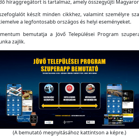
 híraggregátort is tartalmaz, amely összegyűjti Magyarorsz
efoglalót készít minden cikkhez, valamint személyre szabo
kiemelve a legfontosabb országos és helyi eseményeket.
mentum bemutatja a Jövő Települései Program szupera
unka zajlik.
(A bemutató megnyitásához kattintson a képre.)