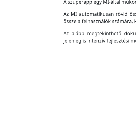
A szuperapp egy MI-által működő
Az MI automatikusan rövid össz
össze a felhasználók számára, 
Az alább megtekinthető doku
jelenleg is intenzív fejlesztési m