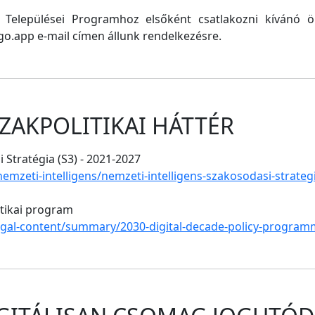
ő Települései Programhoz elsőként csatlakozni kívánó
o.app e-mail címen állunk rendelkezésre.
ZAKPOLITIKAI HÁTTÉR
 Stratégia (S3) - 2021-2027
/nemzeti-intelligens/nemzeti-intelligens-szakosodasi-strate
itikai program
legal-content/summary/2030-digital-decade-policy-program