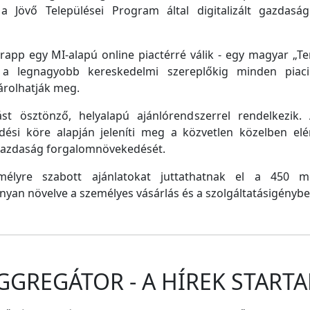
a Jövő Települései Program által digitalizált gazdasági
pp egy MI-alapú online piactérré válik - egy magyar „Tem
e a legnagyobb kereskedelmi szereplőkig minden piaci 
árolhatják meg.
st ösztönző, helyalapú ajánlórendszerrel rendelkezik
dési köre alapján jeleníti meg a közvetlen közelben el
 gazdaság forgalomnövekedését.
emélyre szabott ajánlatokat juttathatnak el a 450 
nyan növelve a személyes vásárlás és a szolgáltatásigénybe
GGREGÁTOR - A HÍREK STARTA