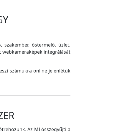
GY
s, szakember, őstermelő, üzlet,
int webkameraképek integrálását
szi számukra online jelenlétük
ZER
létrehozunk. Az MI összegyűjti a