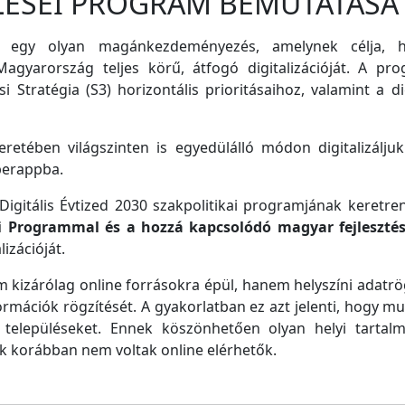
LÉSEI PROGRAM BEMUTATÁSA
 egy olyan magánkezdeményezés, amelynek célja, ho
agyarország teljes körű, átfogó digitalizációját. A pro
i Stratégia (S3) horizontális prioritásaihoz, valamint a di
retében világszinten is egyedülálló módon digitalizáljuk
perappba.
igitális Évtized 2030 szakpolitikai programjának keretre
ei Programmal és a hozzá kapcsolódó magyar fejleszté
izációját.
m kizárólag online forrásokra épül, hanem helyszíni adatrög
ormációk rögzítését. A gyakorlatban ez azt jelenti, hogy m
településeket. Ennek köszönhetően olyan helyi tartalm
ek korábban nem voltak online elérhetők.