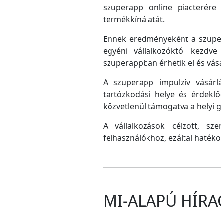
szuperapp online piacterére 
termékkínálatát.
Ennek eredményeként a szupera
egyéni vállalkozóktól kezdv
szuperappban érhetik el és vás
A szuperapp impulzív vásárlá
tartózkodási helye és érdeklő
közvetlenül támogatva a helyi
A vállalkozások célzott, sz
felhasználókhoz, ezáltal hatéko
MI-ALAPÚ HÍRA