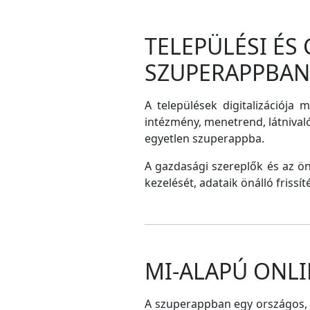
TELEPÜLÉSI ÉS
SZUPERAPPBAN
A települések digitalizációja 
intézmény, menetrend, látnival
egyetlen szuperappba.
A gazdasági szereplők és az ö
kezelését, adataik önálló frissí
MI-ALAPÚ ONLI
A szuperappban egy országos, me