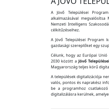
A JÖVŐ TELEPÜ
A Jövő Települései Program
alkalmazásával megvalósítsa M
Nemzeti Intelligens Szakosodás
célkitűzéseihez.
A Jövő Települései Program ke
gazdasági szereplőket egy szu
Célunk, hogy az Európai Unió D
2030 között a
Jövő Település
Magyarország teljes körű digital
A települések digitalizációja ne
valós, pontos és naprakész inf
be a programhoz csatlakozó 
digitalizálásra kerülnek, amely