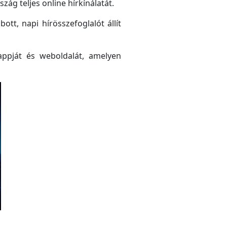
ág teljes online hírkínálatát.
tt, napi hírösszefoglalót állít
ppját és weboldalát, amelyen