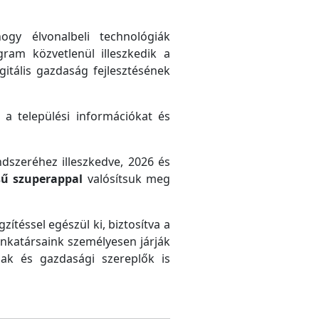
gy élvonalbeli technológiák
gram közvetlenül illeszkedik a
gitális gazdaság fejlesztésének
 a települési információkat és
ndszeréhez illeszkedve, 2026 és
sű szuperappal
valósítsuk meg
zítéssel egészül ki, biztosítva a
unkatársaink személyesen járják
ak és gazdasági szereplők is