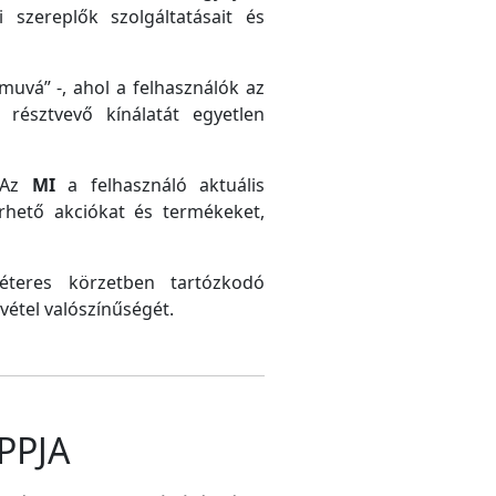
 szereplők szolgáltatásait és
uvá” -, ahol a felhasználók az
résztvevő kínálatát egyetlen
. Az
MI
a felhasználó aktuális
érhető akciókat és termékeket,
méteres körzetben tartózkodó
vétel valószínűségét.
PPJA