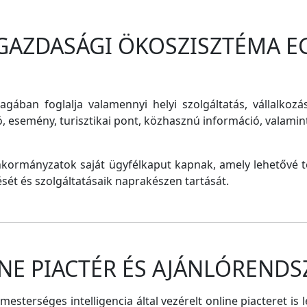
 GAZDASÁGI ÖKOSZISZTÉMA E
magában foglalja valamennyi helyi szolgáltatás, vállalkozá
ó, esemény, turisztikai pont, közhasznú információ, valam
nkormányzatok saját ügyfélkaput kapnak, amely lehetővé te
tését és szolgáltatásaik naprakészen tartását.
NE PIACTÉR ÉS AJÁNLÓRENDS
sterséges intelligencia által vezérelt online piacteret is 