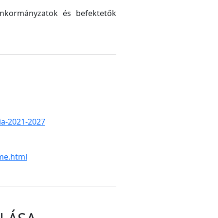
 önkormányzatok és befektetők
gia-2021-2027
me.html