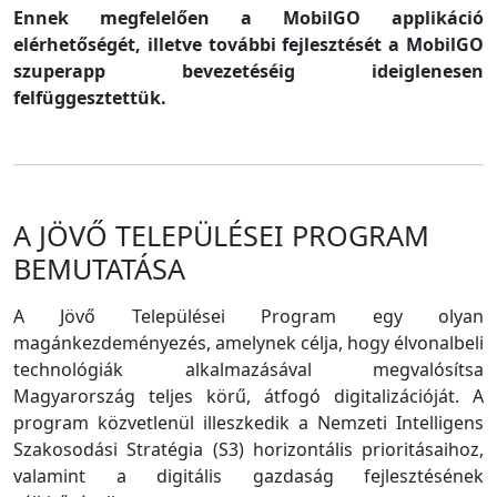
Ennek megfelelően a MobilGO applikáció
elérhetőségét, illetve további fejlesztését a MobilGO
szuperapp bevezetéséig ideiglenesen
felfüggesztettük.
A JÖVŐ TELEPÜLÉSEI PROGRAM
BEMUTATÁSA
A Jövő Települései Program egy olyan
magánkezdeményezés, amelynek célja, hogy élvonalbeli
technológiák alkalmazásával megvalósítsa
Magyarország teljes körű, átfogó digitalizációját. A
program közvetlenül illeszkedik a Nemzeti Intelligens
Szakosodási Stratégia (S3) horizontális prioritásaihoz,
valamint a digitális gazdaság fejlesztésének