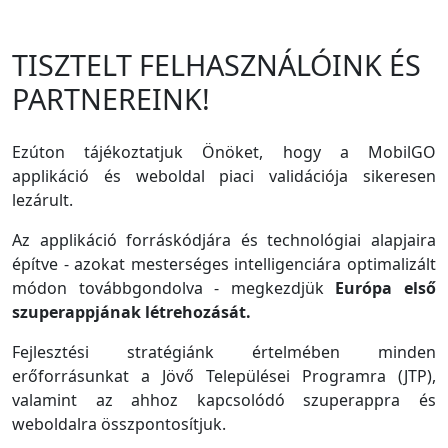
TISZTELT FELHASZNÁLÓINK ÉS
PARTNEREINK!
Ezúton tájékoztatjuk Önöket, hogy a MobilGO
applikáció és weboldal piaci validációja sikeresen
lezárult.
Az applikáció forráskódjára és technológiai alapjaira
építve - azokat mesterséges intelligenciára optimalizált
módon továbbgondolva - megkezdjük
Európa első
szuperappjának létrehozását.
Fejlesztési stratégiánk értelmében minden
erőforrásunkat a Jövő Települései Programra (JTP),
valamint az ahhoz kapcsolódó szuperappra és
weboldalra összpontosítjuk.