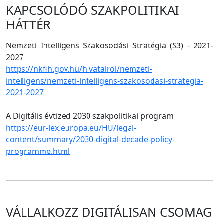
KAPCSOLÓDÓ SZAKPOLITIKAI
HÁTTÉR
Nemzeti Intelligens Szakosodási Stratégia (S3) - 2021-
2027
https://nkfih.gov.hu/hivatalrol/nemzeti-
intelligens/nemzeti-intelligens-szakosodasi-strategia-
2021-2027
A Digitális évtized 2030 szakpolitikai program
https://eur-lex.europa.eu/HU/legal-
content/summary/2030-digital-decade-policy-
programme.html
VÁLLALKOZZ DIGITÁLISAN CSOMAG