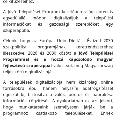
célkitűzéseihez.
A Jövő Települései Program keretében világszinten is
egyedülálló módon digitalizáljuk a települési
információkat és gazdasági szereplőket egy
szuperappba.
Célunk, hogy az Európai Unió Digitális Évtized 2030
szakpolitikai programjának keretrendszeréhez
illeszkedve, 2026 és 2030 között a
Jövő Települései
Programmal és a hozzá kapcsolódó magyar
fejlesztésű szuperappal
valósítsuk meg Magyarország
teljes körű digitalizációját.
A települések digitalizációja nem kizárólag online
forrásokra épül, hanem helyszíni adatrögzítéssel
egészül ki, biztosítva a valós, pontos és naprakész
információk rögzítését. A gyakorlatban ez azt jelenti,
hogy munkatársaink személyesen járják be a
programhoz csatlakozó településeket. Ennek