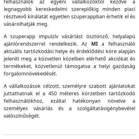
felhasználók az egyéni vállalkozóktól kezdve a
legnagyobb kereskedelmi szereplőkig minden piaci
résztvevő kínálatát egyetlen szuperappban érhetik el és
vásárolhatják meg.
A szuperapp impulzív vásárlást ösztönző, helyalapú
ajánlórendszerrel rendelkezik. Az
MI
a felhasználó
aktuális tartózkodási helye és érdeklődési köre alapján
jeleníti meg a közvetlen közelben elérhető akciókat és
termékeket, közvetlenül támogatva a helyi gazdaság
forgalomnövekedését.
A vállalkozások célzott, személyre szabott ajánlatokat
juttathatnak el a 450 méteres körzetben tartózkodó
felhasználókhoz, ezáltal hatékonyan növelve a
személyes vásárlás és a szolgáltatásigénybevétel
valószínűségét.