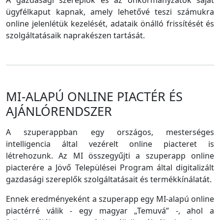
A gazdasági szereplők és az önkormányzatok saját
ügyfélkaput kapnak, amely lehetővé teszi számukra
online jelenlétük kezelését, adataik önálló frissítését és
szolgáltatásaik naprakészen tartását.
MI-ALAPÚ ONLINE PIACTÉR ÉS
AJÁNLÓRENDSZER
A szuperappban egy országos, mesterséges
intelligencia által vezérelt online piacteret is
létrehozunk. Az MI összegyűjti a szuperapp online
piacterére a Jövő Települései Program által digitalizált
gazdasági szereplők szolgáltatásait és termékkínálatát.
Ennek eredményeként a szuperapp egy MI-alapú online
piactérré válik - egy magyar „Temuvá” -, ahol a